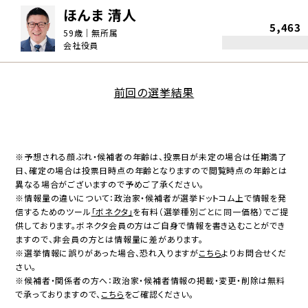
ほんま 清人
5,463
59歳｜無所属
会社役員
前回の選挙結果
※予想される顔ぶれ・候補者の年齢は、投票日が未定の場合は任期満了
日、確定の場合は投票日時点の年齢となりますので閲覧時点の年齢とは
異なる場合がございますので予めご了承ください。
※情報量の違いについて：政治家・候補者が選挙ドットコム上で情報を発
信するためのツール
「ボネクタ」
を有料（選挙種別ごとに同一価格）でご提
供しております。ボネクタ会員の方はご自身で情報を書き込むことができ
ますので、非会員の方とは情報量に差があります。
※選挙情報に誤りがあった場合、恐れ入りますが
こちら
よりお問合せくだ
さい。
※候補者・関係者の方へ：政治家・候補者情報の掲載・変更・削除は無料
で承っておりますので、
こちら
をご確認ください。