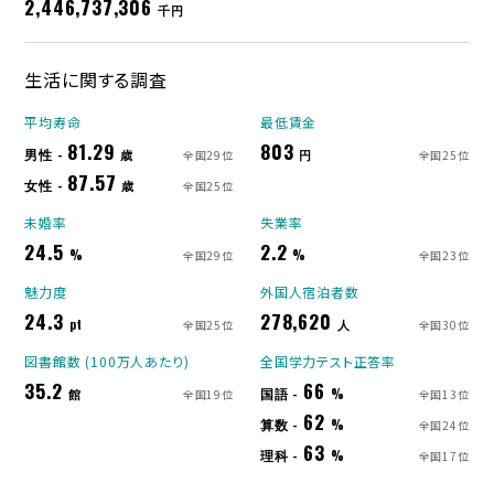
2,446,737,306
千円
生活に関する調査
平均寿命
最低賃金
81.29
803
男性 -
歳
円
全国29位
全国25位
87.57
女性 -
歳
全国25位
未婚率
失業率
24.5
2.2
%
%
全国29位
全国23位
魅力度
外国人宿泊者数
24.3
278,620
pt
人
全国25位
全国30位
図書館数 (100万人あたり)
全国学力テスト正答率
35.2
66
国語 -
館
%
全国19位
全国13位
62
算数 -
%
全国24位
63
理科 -
%
全国17位