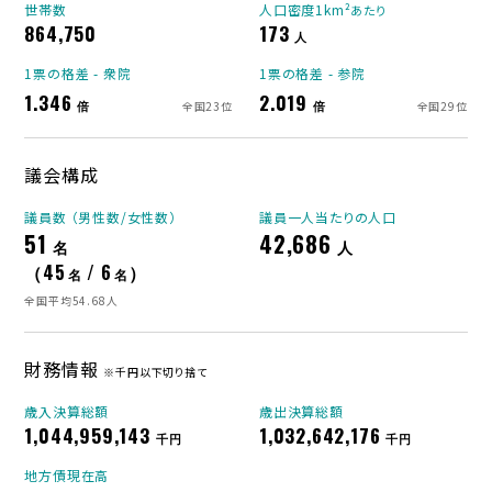
世帯数
人口密度1km²
あたり
864,750
173
人
1票の格差 - 衆院
1票の格差 - 参院
1.346
2.019
倍
倍
全国23位
全国29位
議会構成
議員数 （男性数/女性数）
議員一人当たりの人口
51
42,686
名
人
（45
/ 6
）
名
名
全国平均54.68人
財務情報
※千円以下切り捨て
歳入決算総額
歳出決算総額
1,044,959,143
1,032,642,176
千円
千円
地方債現在高