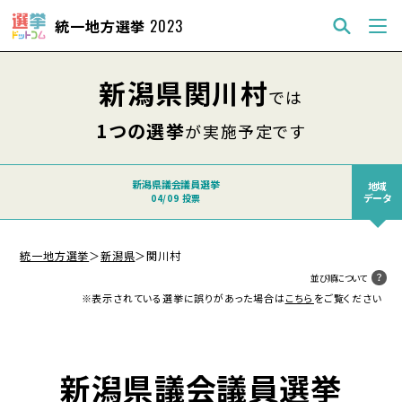
統一地方選挙
2023
新潟県関川村
では
1つの選挙
が実施予定です
新潟県議会議員選挙
地域
データ
04/09 投票
統一地方選挙
＞
新潟県
＞
関川村
並び順について
※表示されている選挙に誤りがあった場合は
こちら
をご覧ください
新潟県議会議員選挙