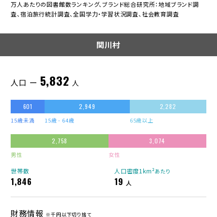
万人あたりの図書館数ランキング、ブランド総合研究所：地域ブランド調
査、宿泊旅行統計調査、全国学力・学習状況調査、社会教育調査
関川村
5,832
人口 ー
人
601
2,949
2,282
15歳未満
15歳 - 64歳
65歳以上
2,758
3,074
男性
女性
世帯数
人口密度1km²
あたり
1,846
19
人
財務情報
※千円以下切り捨て