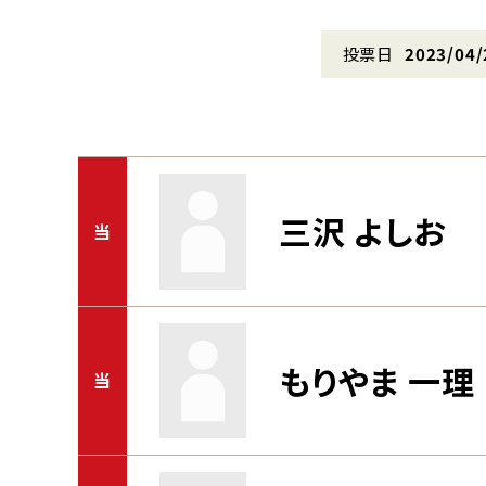
投票日
2023/04/
三沢 よしお
当
もりやま 一理
当