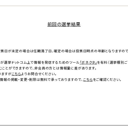
前回の選挙結果
投票日が未定の場合は任期満了日、確定の場合は投票日時点の年齢となりますの
者が選挙ドットコム上で情報を発信するためのツール
「ボネクタ」
を有料（選挙種別ご
むことができますので、非会員の方とは情報量に差があります。
りますが
こちら
よりお問合せください。
情報の掲載・変更・削除は無料で承っておりますので、
こちら
をご確認ください。