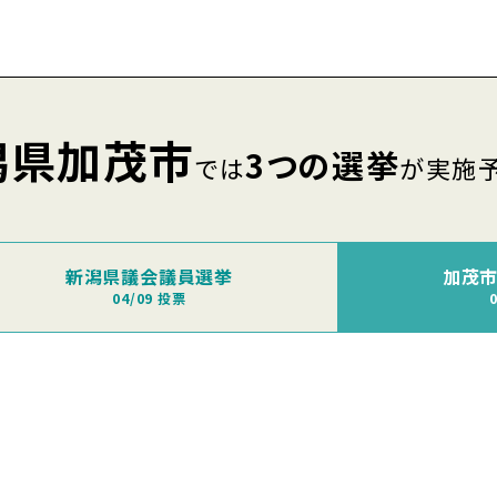
潟県加茂市
3つの選挙
では
が実施
新潟県議会議員選挙
加茂
04/09 投票