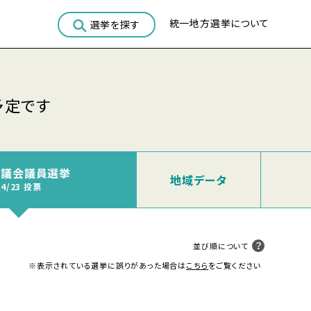
統一地方選挙について
選挙を探す
予定です
市議会議員選挙
地域
データ
04/23 投票
並び順について
※表示されている選挙に誤りがあった場合は
こちら
をご覧ください