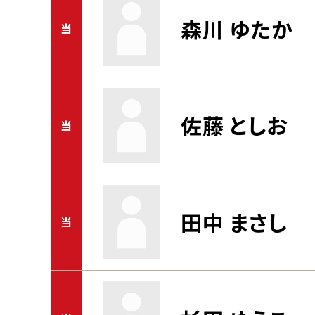
森川 ゆたか
当
佐藤 としお
当
田中 まさし
当