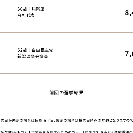
50歳｜無所属
8,
会社代表
62歳｜自由民主党
7,
新潟県議会議員
前回の選挙結果
投票日が未定の場合は任期満了日、確定の場合は投票日時点の年齢となりますの
者が選挙ドットコム上で情報を発信するためのツール
「ボネクタ」
を有料（選挙種別ご