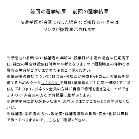
前回の選挙結果
前回の選挙結果
※選挙区が合区になった場合など複数ある場合は
リンクが複数表示されます
※予想される顔ぶれ・候補者の年齢は、投票日が未定の場合は任期満了
日、確定の場合は投票日時点の年齢となりますので閲覧時点の年齢とは
異なる場合がございますので予めご了承ください。
※情報量の違いについて：政治家・候補者が選挙ドットコム上で情報を発
信するためのツール
「ボネクタ」
を有料（選挙種別ごとに同一価格）でご提
供しております。ボネクタ会員の方はご自身で情報を書き込むことができ
ますので、非会員の方とは情報量に差があります。
※選挙情報に誤りがあった場合、恐れ入りますが
こちら
よりお問合せくだ
さい。
※候補者・関係者の方へ：政治家・候補者情報の掲載・変更・削除は無料
で承っておりますので、
こちら
をご確認ください。