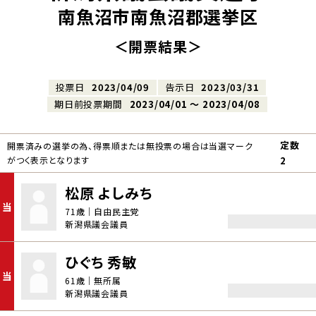
南魚沼市南魚沼郡選挙区
＜開票結果＞
投票日
2023/04/09
告示日
2023/03/31
期日前投票期間
2023/04/01 〜 2023/04/08
定数
開票済みの選挙の為、得票順または無投票の場合は当選マーク
がつく表示となります
2
松原 よしみち
当
71歳｜自由民主党
新潟県議会議員
ひぐち 秀敏
当
61歳｜無所属
新潟県議会議員