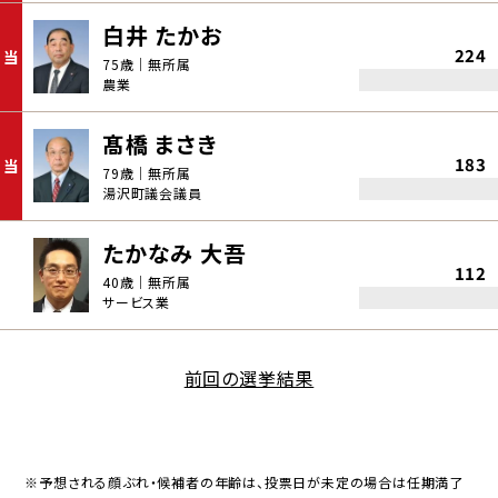
白井 たかお
224
当
75歳｜無所属
農業
髙橋 まさき
183
当
79歳｜無所属
湯沢町議会議員
たかなみ 大吾
112
40歳｜無所属
サービス業
前回の選挙結果
※予想される顔ぶれ・候補者の年齢は、投票日が未定の場合は任期満了