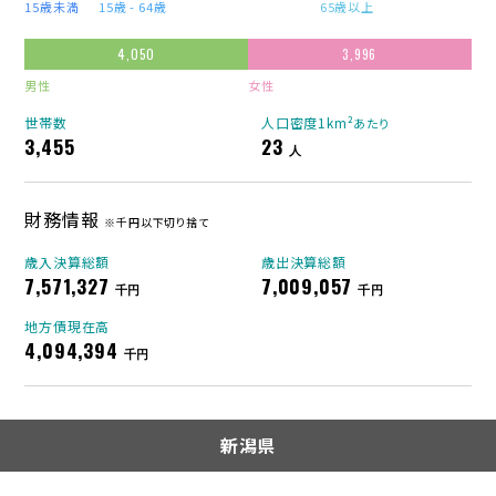
15歳未満
15歳 - 64歳
65歳以上
4,050
3,996
男性
女性
世帯数
人口密度1km²
あたり
3,455
23
人
財務情報
※千円以下切り捨て
歳入決算総額
歳出決算総額
7,571,327
7,009,057
千円
千円
地方債現在高
4,094,394
千円
新潟県