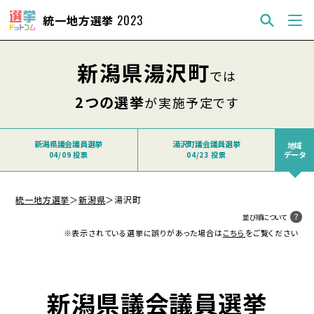
統一地方選挙
2023
新潟県湯沢町
では
2つの選挙
が実施予定です
新潟県議会議員選挙
湯沢町議会議員選挙
地域
データ
04/09 投票
04/23 投票
統一地方選挙
＞
新潟県
＞
湯沢町
並び順について
※表示されている選挙に誤りがあった場合は
こちら
をご覧ください
新潟県議会議員選挙