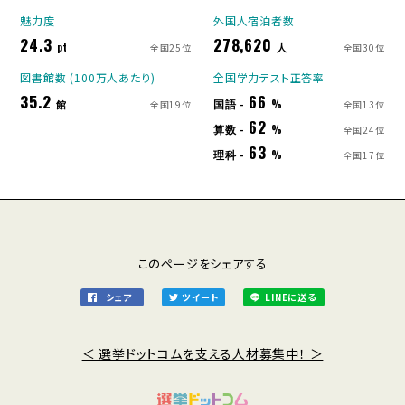
魅力度
外国人宿泊者数
24.3
278,620
pt
人
全国25位
全国30位
図書館数 (100万人あたり)
全国学力テスト正答率
35.2
66
国語 -
館
%
全国19位
全国13位
62
算数 -
%
全国24位
63
理科 -
%
全国17位
このページをシェアする
シェア
ツイート
LINEに送る
＜ 選挙ドットコムを支える人材募集中！ ＞