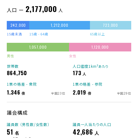
2,177,000
人口 ー
人
242,000
1,212,000
723,000
15歳未満
15歳 - 64歳
65歳以上
1,057,000
1,120,000
男性
女性
世帯数
人口密度1km²
あたり
864,750
173
人
1票の格差 - 衆院
1票の格差 - 参院
1.346
2.019
倍
倍
全国23位
全国29位
議会構成
議員数 （男性数/女性数）
議員一人当たりの人口
51
42,686
名
人