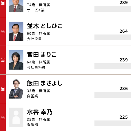
289
当
74歳｜無所属
サービス業
並木 としひこ
264
当
60歳｜無所属
会社役員
宮田 まりこ
239
当
64歳｜無所属
会社事務員
飯田 まさよし
236
当
33歳｜無所属
自営業
水谷 幸乃
225
当
35歳｜無所属
看護師