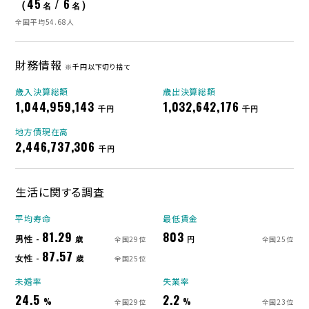
（45
/ 6
）
名
名
全国平均54.68人
財務情報
※千円以下切り捨て
歳入決算総額
歳出決算総額
1,044,959,143
1,032,642,176
千円
千円
地方債現在高
2,446,737,306
千円
生活に関する調査
平均寿命
最低賃金
81.29
803
男性 -
歳
円
全国29位
全国25位
87.57
女性 -
歳
全国25位
未婚率
失業率
24.5
2.2
%
%
全国29位
全国23位