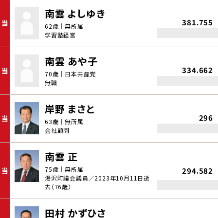
南雲 よしゆき
381.755
当
62歳｜無所属
学習塾経営
南雲 あや子
334.662
当
70歳｜日本共産党
無職
岸野 まさと
296
当
63歳｜無所属
会社顧問
南雲 正
75歳｜無所属
当
294.582
湯沢町議会議員／2023年10月11日逝
去（76歳）
田村 かずひさ