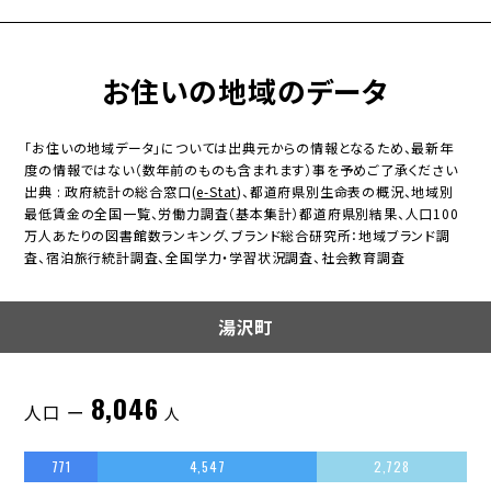
お住いの地域のデータ
「お住いの地域データ」については出典元からの情報となるため、最新年
度の情報ではない（数年前のものも含まれます）事を予めご了承ください
出典 : 政府統計の総合窓口(
e-Stat
)、都道府県別生命表の概況、地域別
最低賃金の全国一覧、労働力調査（基本集計）都道府県別結果、人口100
万人あたりの図書館数ランキング、ブランド総合研究所：地域ブランド調
査、宿泊旅行統計調査、全国学力・学習状況調査、社会教育調査
湯沢町
8,046
人口 ー
人
771
4,547
2,728