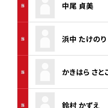
中尾 貞美
当
浜中 たけのり
当
かきはら さと
当
鈴村 かずえ
当