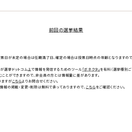
前回の選挙結果
投票日が未定の場合は任期満了日、確定の場合は投票日時点の年齢となりますの
者が選挙ドットコム上で情報を発信するためのツール
「ボネクタ」
を有料（選挙種別ご
むことができますので、非会員の方とは情報量に差があります。
りますが
こちら
よりお問合せください。
情報の掲載・変更・削除は無料で承っておりますので、
こちら
をご確認ください。