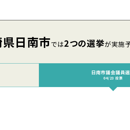
崎県日南市
2つの選挙
では
が実施
日南市議会議員
04/23 投票