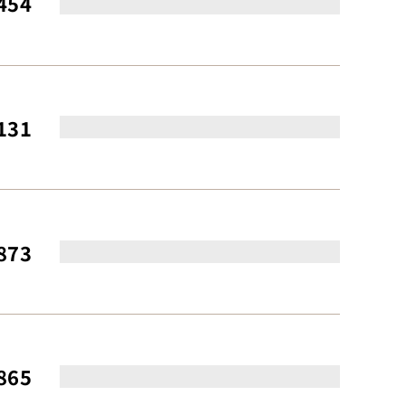
454
131
873
865