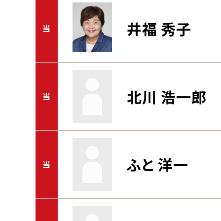
井福 秀子
当
北川 浩一郎
当
ふと 洋一
当