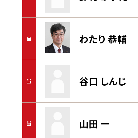
わたり 恭輔
当
谷口 しんじ
当
山田 一
当