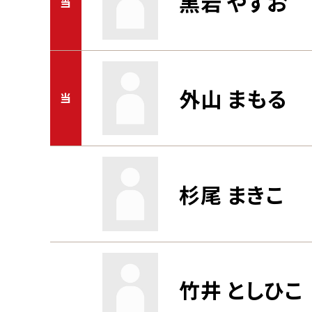
黒岩 やすお
当
外山 まもる
当
杉尾 まきこ
竹井 としひこ