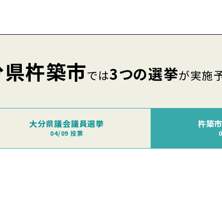
分県杵築市
3つの選挙
では
が実施
大分県議会議員選挙
杵築
04/09 投票