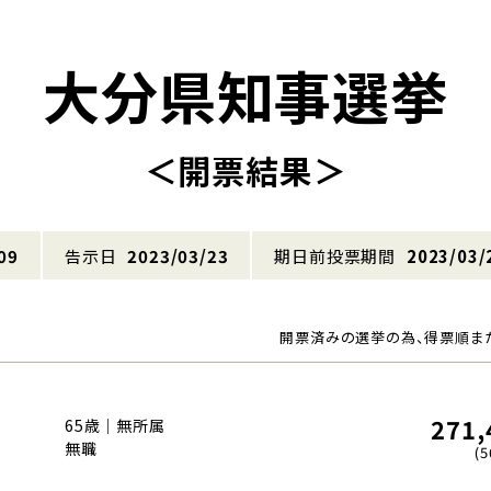
大分県知事選挙
＜開票結果＞
09
告示日
2023/03/23
期日前投票期間
2023/03/
開票済みの選挙の為、得票順ま
271,
65歳｜無所属
無職
(5