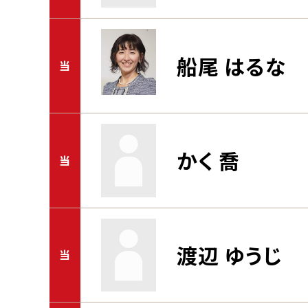
船尾 はるな
当
かく 喬
当
渡辺 ゆうじ
当