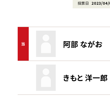
投票日
2023/04/
阿部 ながお
当
きもと 洋一郎