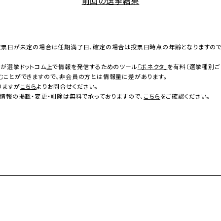
前回の選挙結果
投票日が未定の場合は任期満了日、確定の場合は投票日時点の年齢となりますの
者が選挙ドットコム上で情報を発信するためのツール
「ボネクタ」
を有料（選挙種別ご
むことができますので、非会員の方とは情報量に差があります。
りますが
こちら
よりお問合せください。
情報の掲載・変更・削除は無料で承っておりますので、
こちら
をご確認ください。