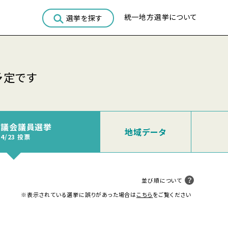
統一地方選挙について
選挙を探す
予定です
市議会議員選挙
地域
データ
04/23 投票
並び順について
※表示されている選挙に誤りがあった場合は
こちら
をご覧ください