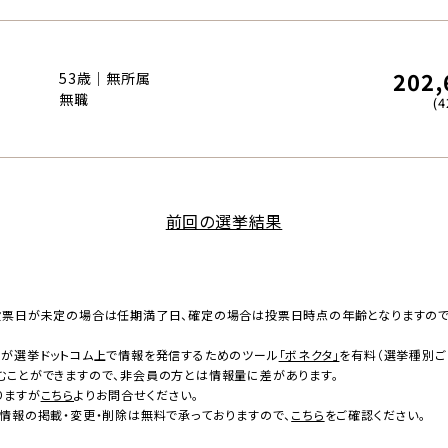
202,
53歳｜無所属
無職
(4
前回の選挙結果
投票日が未定の場合は任期満了日、確定の場合は投票日時点の年齢となりますの
者が選挙ドットコム上で情報を発信するためのツール
「ボネクタ」
を有料（選挙種別ご
むことができますので、非会員の方とは情報量に差があります。
りますが
こちら
よりお問合せください。
情報の掲載・変更・削除は無料で承っておりますので、
こちら
をご確認ください。