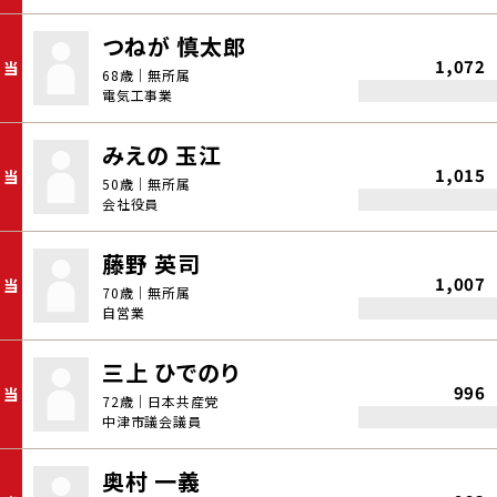
つねが 慎太郎
1,072
当
68歳｜無所属
電気工事業
みえの 玉江
1,015
当
50歳｜無所属
会社役員
藤野 英司
1,007
当
70歳｜無所属
自営業
三上 ひでのり
996
当
72歳｜日本共産党
中津市議会議員
奥村 一義