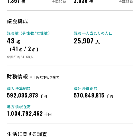
1.357
2.036
倍
倍
全国20位
全国28位
議会構成
議員数 （男性数/女性数）
議員一人当たりの人口
43
25,907
名
人
（41
/ 2
）
名
名
全国平均54.68人
財務情報
※千円以下切り捨て
歳入決算総額
歳出決算総額
592,035,873
570,848,815
千円
千円
地方債現在高
1,034,792,462
千円
生活に関する調査