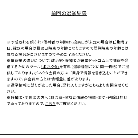
前回の選挙結果
※予想される顔ぶれ・候補者の年齢は、投票日が未定の場合は任期満了
日、確定の場合は投票日時点の年齢となりますので閲覧時点の年齢とは
異なる場合がございますので予めご了承ください。
※情報量の違いについて：政治家・候補者が選挙ドットコム上で情報を発
信するためのツール
「ボネクタ」
を有料（選挙種別ごとに同一価格）でご提
供しております。ボネクタ会員の方はご自身で情報を書き込むことができ
ますので、非会員の方とは情報量に差があります。
※選挙情報に誤りがあった場合、恐れ入りますが
こちら
よりお問合せくだ
さい。
※候補者・関係者の方へ：政治家・候補者情報の掲載・変更・削除は無料
で承っておりますので、
こちら
をご確認ください。