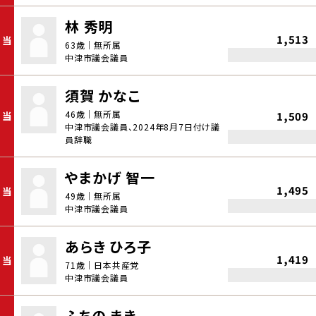
林 秀明
1,513
当
63歳｜無所属
中津市議会議員
須賀 かなこ
46歳｜無所属
当
1,509
中津市議会議員、2024年8月7日付け議
員辞職
やまかげ 智一
1,495
当
49歳｜無所属
中津市議会議員
あらき ひろ子
1,419
当
71歳｜日本共産党
中津市議会議員
ふちの まき