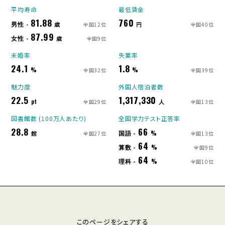
平均寿命
最低賃金
81.88
760
男性 -
歳
円
全国12位
全国40位
87.99
女性 -
歳
全国9位
未婚率
失業率
24.1
1.8
%
%
全国32位
全国39位
魅力度
外国人宿泊者数
22.5
1,317,330
pt
人
全国29位
全国13位
図書館数 (100万人あたり)
全国学力テスト正答率
28.8
66
国語 -
館
%
全国27位
全国13位
64
算数 -
%
全国9位
64
理科 -
%
全国10位
このページをシェアする