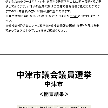
信するためのツール
「ボネクタ」
を有料（選挙種別ごとに同一価格）でご提
供しております。ボネクタ会員の方はご自身で情報を書き込むことができ
ますので、非会員の方とは情報量に差があります。
※選挙情報に誤りがあった場合、恐れ入りますが
こちら
よりお問合せくだ
さい。
※候補者・関係者の方へ：政治家・候補者情報の掲載・変更・削除は無料
で承っておりますので、
こちら
をご確認ください。
中津市議会議員選挙
中津市
＜開票結果＞
投票日
2023/04/23
告示日
2023/04/16