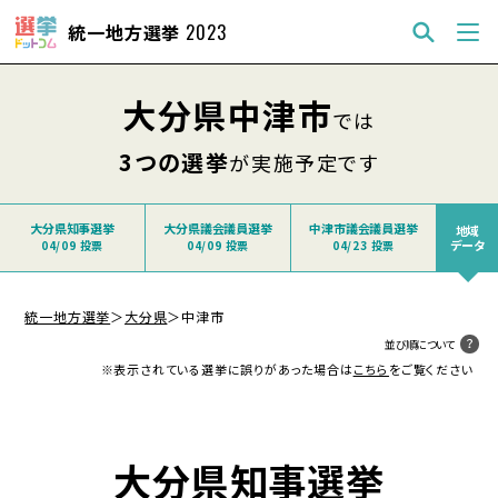
統一地方選挙
2023
大分県中津市
では
3つの選挙
が実施予定です
大分県知事選挙
大分県議会議員選挙
中津市議会議員選挙
地域
データ
04/09 投票
04/09 投票
04/23 投票
統一地方選挙
＞
大分県
＞
中津市
並び順について
※表示されている選挙に誤りがあった場合は
こちら
をご覧ください
大分県知事選挙