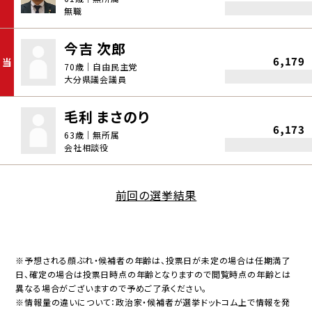
無職
今吉 次郎
6,179
当
70歳｜自由民主党
大分県議会議員
毛利 まさのり
6,173
63歳｜無所属
会社相談役
前回の選挙結果
※予想される顔ぶれ・候補者の年齢は、投票日が未定の場合は任期満了
日、確定の場合は投票日時点の年齢となりますので閲覧時点の年齢とは
異なる場合がございますので予めご了承ください。
※情報量の違いについて：政治家・候補者が選挙ドットコム上で情報を発