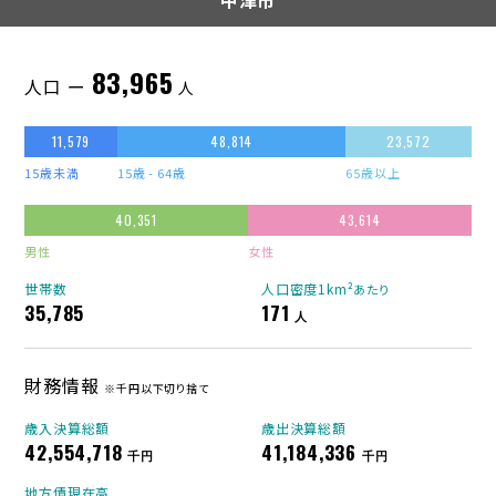
中津市
83,965
人口 ー
人
11,579
48,814
23,572
15歳未満
15歳 - 64歳
65歳以上
40,351
43,614
男性
女性
世帯数
人口密度1km²
あたり
35,785
171
人
財務情報
※千円以下切り捨て
歳入決算総額
歳出決算総額
42,554,718
41,184,336
千円
千円
地方債現在高