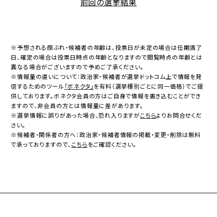
前回の選挙結果
※予想される顔ぶれ・候補者の年齢は、投票日が未定の場合は任期満了
日、確定の場合は投票日時点の年齢となりますので閲覧時点の年齢とは
異なる場合がございますので予めご了承ください。
※情報量の違いについて：政治家・候補者が選挙ドットコム上で情報を発
信するためのツール
「ボネクタ」
を有料（選挙種別ごとに同一価格）でご提
供しております。ボネクタ会員の方はご自身で情報を書き込むことができ
ますので、非会員の方とは情報量に差があります。
※選挙情報に誤りがあった場合、恐れ入りますが
こちら
よりお問合せくだ
さい。
※候補者・関係者の方へ：政治家・候補者情報の掲載・変更・削除は無料
で承っておりますので、
こちら
をご確認ください。