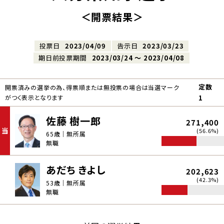
＜開票結果＞
投票日
2023/04/09
告示日
2023/03/23
期日前投票期間
2023/03/24 〜 2023/04/08
定数
開票済みの選挙の為、得票順または無投票の場合は当選マーク
がつく表示となります
1
佐藤 樹一郎
271,400
当
(56.6%)
65歳｜無所属
無職
あだち きよし
202,623
(42.3%)
53歳｜無所属
無職