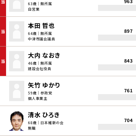
963
当
63歳｜無所属
自営業
本田 哲也
897
当
64歳｜無所属
中津市議会議員
大内 なおき
843
当
46歳｜無所属
建設会社役員
矢竹 ゆかり
761
59歳｜参政党
個人事業主
清水 ひろき
704
68歳｜日本維新の会
無職