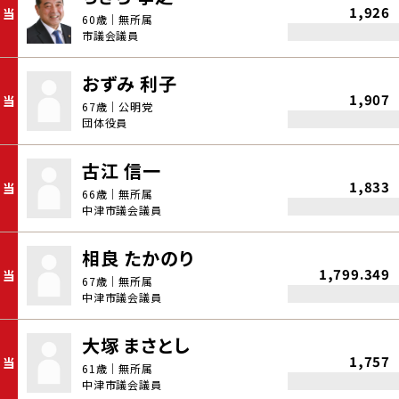
1,926
当
60歳｜無所属
市議会議員
おずみ 利子
1,907
当
67歳｜公明党
団体役員
古江 信一
1,833
当
66歳｜無所属
中津市議会議員
相良 たかのり
1,799.349
当
67歳｜無所属
中津市議会議員
大塚 まさとし
1,757
当
61歳｜無所属
中津市議会議員