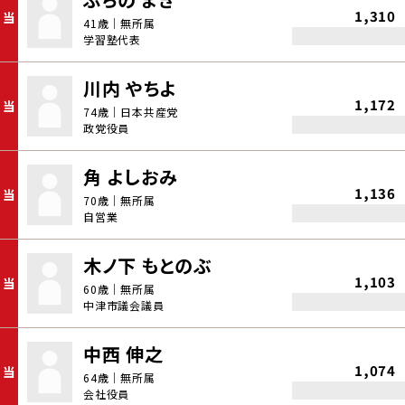
1,310
当
41歳｜無所属
学習塾代表
川内 やちよ
1,172
当
74歳｜日本共産党
政党役員
角 よしおみ
1,136
当
70歳｜無所属
自営業
木ノ下 もとのぶ
1,103
当
60歳｜無所属
中津市議会議員
中西 伸之
1,074
当
64歳｜無所属
会社役員