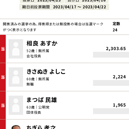
期日前投票期間
2023/04/17 〜 2023/04/22
定数
開票済みの選挙の為、得票順または無投票の場合は当選マーク
がつく表示となります
24
相良 あすか
2,303.65
当
52歳｜無所属
会社役員
きさぬき よしこ
2,224
当
60歳｜無所属
無職
まつば 民雄
1,965
当
63歳｜公明党
団体役員
ちぎら 孝之