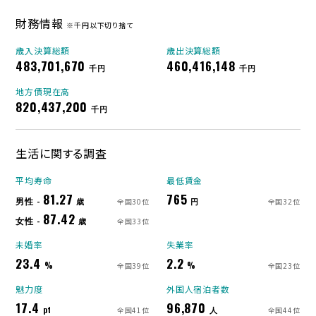
財務情報
※千円以下切り捨て
歳入決算総額
歳出決算総額
483,701,670
460,416,148
千円
千円
地方債現在高
820,437,200
千円
生活に関する調査
平均寿命
最低賃金
81.27
765
男性 -
歳
円
全国30位
全国32位
87.42
女性 -
歳
全国33位
未婚率
失業率
23.4
2.2
%
%
全国39位
全国23位
魅力度
外国人宿泊者数
17.4
96,870
pt
人
全国41位
全国44位