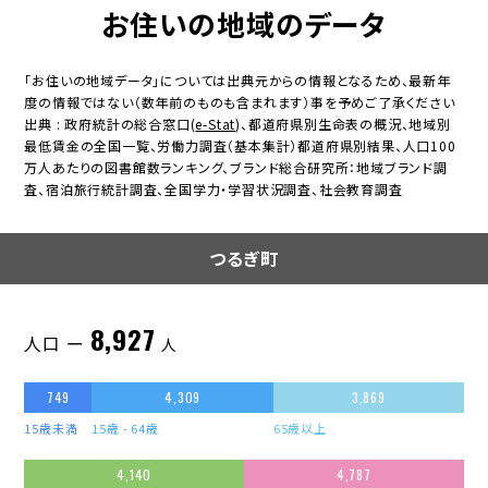
お住いの地域のデータ
「お住いの地域データ」については出典元からの情報となるため、最新年
度の情報ではない（数年前のものも含まれます）事を予めご了承ください
出典 : 政府統計の総合窓口(
e-Stat
)、都道府県別生命表の概況、地域別
最低賃金の全国一覧、労働力調査（基本集計）都道府県別結果、人口100
万人あたりの図書館数ランキング、ブランド総合研究所：地域ブランド調
査、宿泊旅行統計調査、全国学力・学習状況調査、社会教育調査
つるぎ町
8,927
人口 ー
人
749
4,309
3,869
15歳未満
15歳 - 64歳
65歳以上
4,140
4,787