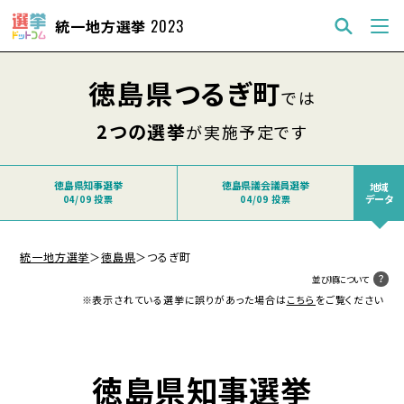
統一地方選挙
2023
徳島県つるぎ町
では
2つの選挙
が実施予定です
徳島県知事選挙
徳島県議会議員選挙
地域
データ
04/09 投票
04/09 投票
統一地方選挙
＞
徳島県
＞
つるぎ町
並び順について
※表示されている選挙に誤りがあった場合は
こちら
をご覧ください
徳島県知事選挙