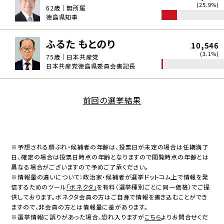
(25.9%)
62歳｜無所属
徳島県知事
ふるた もとのり
10,546
(3.1%)
75歳｜日本共産党
日本共産党徳島県委員会書記長
前回の選挙結果
※予想される顔ぶれ・候補者の年齢は、投票日が未定の場合は任期満了
日、確定の場合は投票日時点の年齢となりますので閲覧時点の年齢とは
異なる場合がございますので予めご了承ください。
※情報量の違いについて：政治家・候補者が選挙ドットコム上で情報を発
信するためのツール
「ボネクタ」
を有料（選挙種別ごとに同一価格）でご提
供しております。ボネクタ会員の方はご自身で情報を書き込むことができ
ますので、非会員の方とは情報量に差があります。
※選挙情報に誤りがあった場合、恐れ入りますが
こちら
よりお問合せくだ