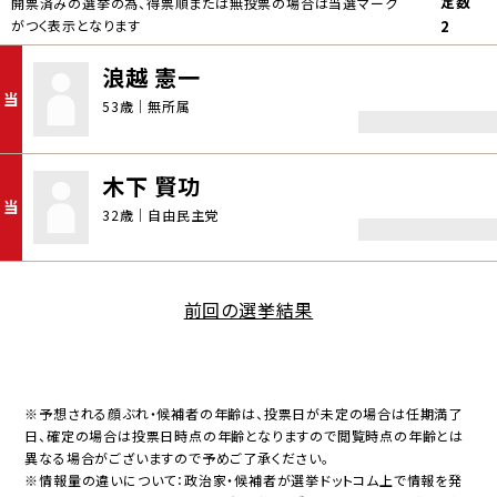
定数
開票済みの選挙の為、得票順または無投票の場合は当選マーク
がつく表示となります
2
浪越 憲一
当
53歳｜無所属
木下 賢功
当
32歳｜自由民主党
前回の選挙結果
※予想される顔ぶれ・候補者の年齢は、投票日が未定の場合は任期満了
日、確定の場合は投票日時点の年齢となりますので閲覧時点の年齢とは
異なる場合がございますので予めご了承ください。
※情報量の違いについて：政治家・候補者が選挙ドットコム上で情報を発