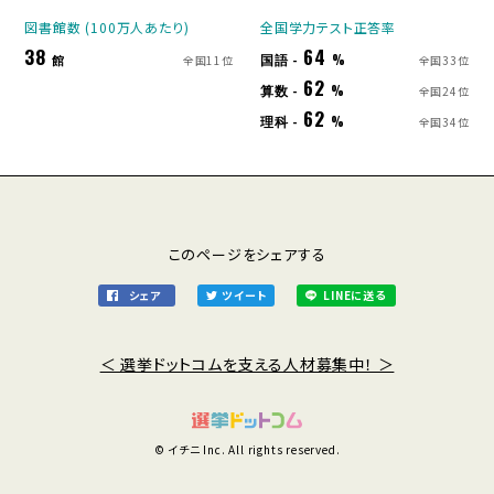
図書館数 (100万人あたり)
全国学力テスト正答率
38
64
国語 -
館
%
全国11位
全国33位
62
算数 -
%
全国24位
62
理科 -
%
全国34位
このページをシェアする
シェア
ツイート
LINEに送る
＜ 選挙ドットコムを支える人材募集中！ ＞
© イチニ Inc. All rights reserved.