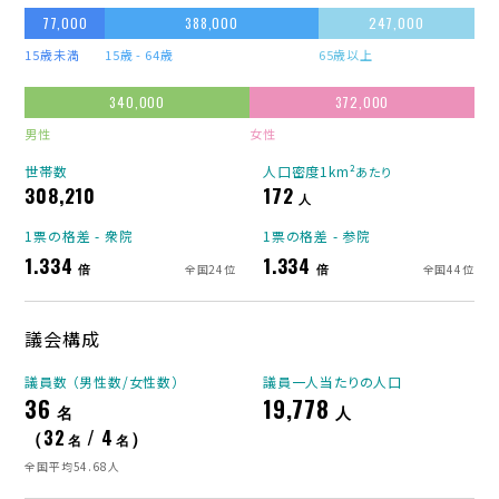
77,000
388,000
247,000
15歳未満
15歳 - 64歳
65歳以上
340,000
372,000
男性
女性
世帯数
人口密度1km²
あたり
308,210
172
人
1票の格差 - 衆院
1票の格差 - 参院
1.334
1.334
倍
倍
全国24位
全国44位
議会構成
議員数 （男性数/女性数）
議員一人当たりの人口
36
19,778
名
人
（32
/ 4
）
名
名
全国平均54.68人