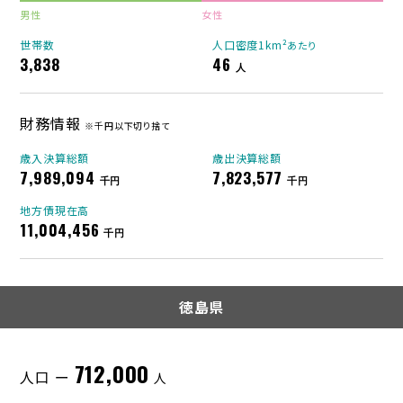
男性
女性
世帯数
人口密度1km²
あたり
3,838
46
人
財務情報
※千円以下切り捨て
歳入決算総額
歳出決算総額
7,989,094
7,823,577
千円
千円
地方債現在高
11,004,456
千円
徳島県
712,000
人口 ー
人