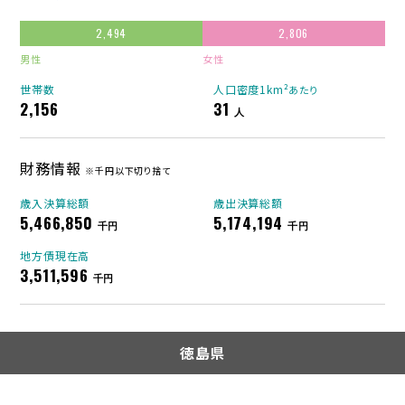
2,494
2,806
男性
女性
世帯数
人口密度1km²
あたり
2,156
31
人
財務情報
※千円以下切り捨て
歳入決算総額
歳出決算総額
5,466,850
5,174,194
千円
千円
地方債現在高
3,511,596
千円
徳島県