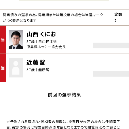
定数
開票済みの選挙の為、得票順または無投票の場合は当選マーク
がつく表示となります
2
山西 くにお
当
37歳｜自由民主党
徳島県ホッケー協会会長
近藤 諭
当
57歳｜無所属
前回の選挙結果
※予想される顔ぶれ・候補者の年齢は、投票日が未定の場合は任期満了
日、確定の場合は投票日時点の年齢となりますので閲覧時点の年齢とは