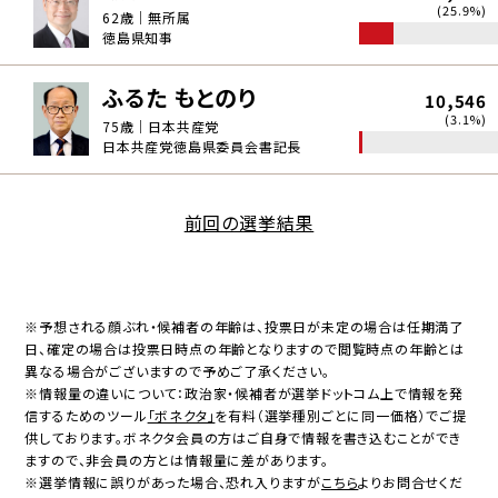
(25.9%)
62歳｜無所属
徳島県知事
ふるた もとのり
10,546
(3.1%)
75歳｜日本共産党
日本共産党徳島県委員会書記長
前回の選挙結果
※予想される顔ぶれ・候補者の年齢は、投票日が未定の場合は任期満了
日、確定の場合は投票日時点の年齢となりますので閲覧時点の年齢とは
異なる場合がございますので予めご了承ください。
※情報量の違いについて：政治家・候補者が選挙ドットコム上で情報を発
信するためのツール
「ボネクタ」
を有料（選挙種別ごとに同一価格）でご提
供しております。ボネクタ会員の方はご自身で情報を書き込むことができ
ますので、非会員の方とは情報量に差があります。
※選挙情報に誤りがあった場合、恐れ入りますが
こちら
よりお問合せくだ