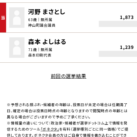
河野 まさとし
1,873
当
63歳｜無所属
神山町議会議員
森本 よしはる
1,239
71歳｜無所属
森本印刷代表
前回の選挙結果
※予想される顔ぶれ・候補者の年齢は、投票日が未定の場合は任期満了
日、確定の場合は投票日時点の年齢となりますので閲覧時点の年齢とは
異なる場合がございますので予めご了承ください。
※情報量の違いについて：政治家・候補者が選挙ドットコム上で情報を発
信するためのツール
「ボネクタ」
を有料（選挙種別ごとに同一価格）でご提
供しております。ボネクタ会員の方はご自身で情報を書き込むことができ