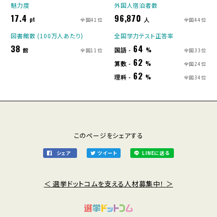
魅力度
外国人宿泊者数
17.4
96,870
pt
人
全国41位
全国44位
図書館数 (100万人あたり)
全国学力テスト正答率
38
64
国語 -
館
%
全国11位
全国33位
62
算数 -
%
全国24位
62
理科 -
%
全国34位
このページをシェアする
シェア
ツイート
LINEに送る
＜ 選挙ドットコムを支える人材募集中！ ＞