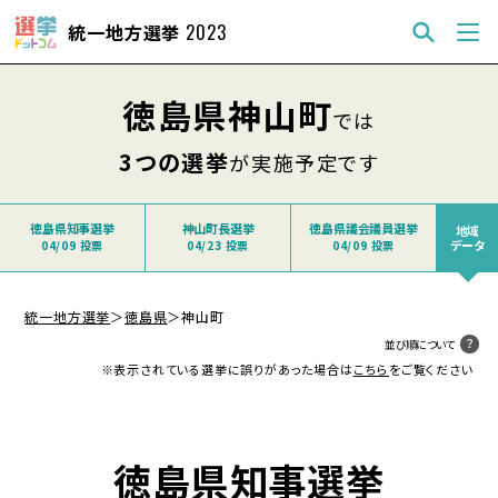
統一地方選挙
2023
徳島県神山町
では
3つの選挙
が実施予定です
徳島県知事選挙
神山町長選挙
徳島県議会議員選挙
地域
データ
04/09 投票
04/23 投票
04/09 投票
統一地方選挙
＞
徳島県
＞
神山町
並び順について
※表示されている選挙に誤りがあった場合は
こちら
をご覧ください
徳島県知事選挙