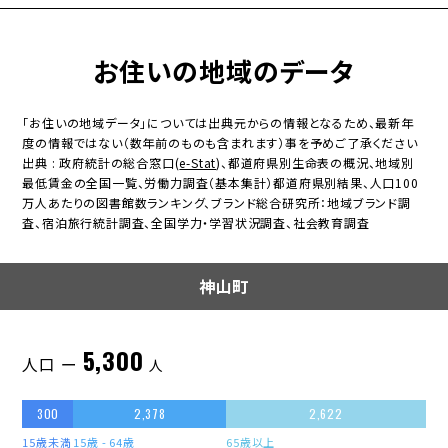
お住いの地域のデータ
「お住いの地域データ」については出典元からの情報となるため、最新年
度の情報ではない（数年前のものも含まれます）事を予めご了承ください
出典 : 政府統計の総合窓口(
e-Stat
)、都道府県別生命表の概況、地域別
最低賃金の全国一覧、労働力調査（基本集計）都道府県別結果、人口100
万人あたりの図書館数ランキング、ブランド総合研究所：地域ブランド調
査、宿泊旅行統計調査、全国学力・学習状況調査、社会教育調査
神山町
5,300
人口 ー
人
300
2,378
2,622
15歳未満
15歳 - 64歳
65歳以上