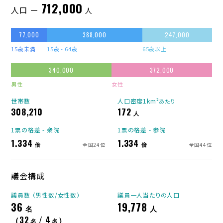
712,000
人口 ー
人
77,000
388,000
247,000
15歳未満
15歳 - 64歳
65歳以上
340,000
372,000
男性
女性
世帯数
人口密度1km²
あたり
308,210
172
人
1票の格差 - 衆院
1票の格差 - 参院
1.334
1.334
倍
倍
全国24位
全国44位
議会構成
議員数 （男性数/女性数）
議員一人当たりの人口
36
19,778
名
人
（32
/ 4
）
名
名