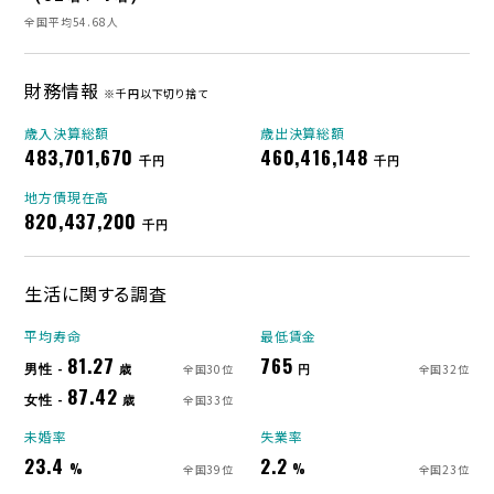
全国平均54.68人
財務情報
※千円以下切り捨て
歳入決算総額
歳出決算総額
483,701,670
460,416,148
千円
千円
地方債現在高
820,437,200
千円
生活に関する調査
平均寿命
最低賃金
81.27
765
男性 -
歳
円
全国30位
全国32位
87.42
女性 -
歳
全国33位
未婚率
失業率
23.4
2.2
%
%
全国39位
全国23位