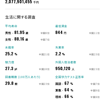
2,077,901,455
千円
生活に関する調査
平均寿命
最低賃金
81.95
844
男性 -
歳
円
全国8位
全国11位
88.16
女性 -
歳
全国7位
未婚率
失業率
25.2
2.2
%
%
全国21位
全国23位
魅力度
外国人宿泊者数
27.3
950,120
pt
人
全国18位
全国15位
図書館数 (100万人あたり)
全国学力テスト正答率
29.8
67
国語 -
館
%
全国23位
全国7位
64
算数 -
%
全国9位
66
理科 -
%
全国6位