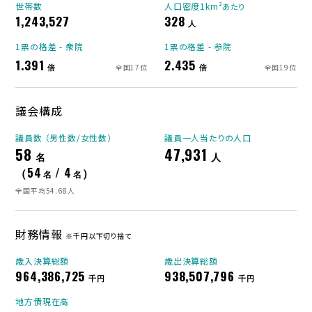
世帯数
人口密度1km²
あたり
1,243,527
328
人
1票の格差 - 衆院
1票の格差 - 参院
1.391
2.435
倍
倍
全国17位
全国19位
議会構成
議員数 （男性数/女性数）
議員一人当たりの人口
58
47,931
名
人
（54
/ 4
）
名
名
全国平均54.68人
財務情報
※千円以下切り捨て
歳入決算総額
歳出決算総額
964,386,725
938,507,796
千円
千円
地方債現在高