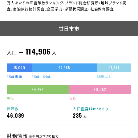
万人あたりの図書館数ランキング、ブランド総合研究所：地域ブランド調
査、宿泊旅行統計調査、全国学力・学習状況調査、社会教育調査
廿日市市
114,906
人口 ー
人
15,070
67,965
31,871
15歳未満
15歳 - 64歳
65歳以上
54,654
60,252
男性
女性
世帯数
人口密度1km²
あたり
46,039
235
人
財務情報
※千円以下切り捨て