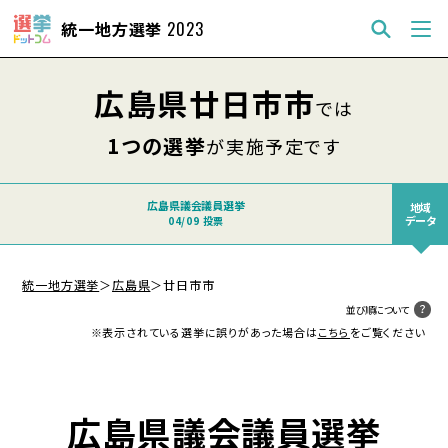
統一地方選挙
2023
広島県廿日市市
では
1つの選挙
が実施予定です
広島県議会議員選挙
地域
データ
04/09 投票
統一地方選挙
＞
広島県
＞
廿日市市
並び順について
※表示されている選挙に誤りがあった場合は
こちら
をご覧ください
広島県議会議員選挙