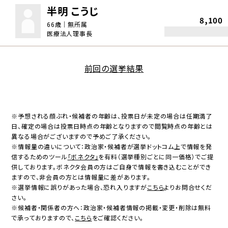
半明 こうじ
8,100
66歳｜無所属
医療法人理事長
前回の選挙結果
※予想される顔ぶれ・候補者の年齢は、投票日が未定の場合は任期満了
日、確定の場合は投票日時点の年齢となりますので閲覧時点の年齢とは
異なる場合がございますので予めご了承ください。
※情報量の違いについて：政治家・候補者が選挙ドットコム上で情報を発
信するためのツール
「ボネクタ」
を有料（選挙種別ごとに同一価格）でご提
供しております。ボネクタ会員の方はご自身で情報を書き込むことができ
ますので、非会員の方とは情報量に差があります。
※選挙情報に誤りがあった場合、恐れ入りますが
こちら
よりお問合せくだ
さい。
※候補者・関係者の方へ：政治家・候補者情報の掲載・変更・削除は無料
で承っておりますので、
こちら
をご確認ください。