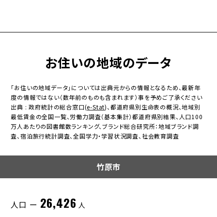
お住いの地域のデータ
「お住いの地域データ」については出典元からの情報となるため、最新年
度の情報ではない（数年前のものも含まれます）事を予めご了承ください
出典 : 政府統計の総合窓口(
e-Stat
)、都道府県別生命表の概況、地域別
最低賃金の全国一覧、労働力調査（基本集計）都道府県別結果、人口100
万人あたりの図書館数ランキング、ブランド総合研究所：地域ブランド調
査、宿泊旅行統計調査、全国学力・学習状況調査、社会教育調査
竹原市
26,426
人口 ー
人