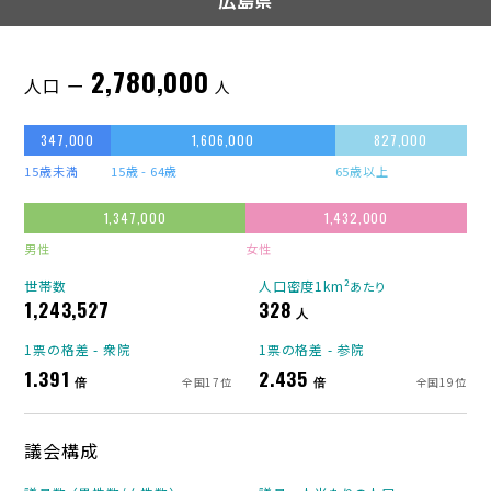
広島県
2,780,000
人口 ー
人
347,000
1,606,000
827,000
15歳未満
15歳 - 64歳
65歳以上
1,347,000
1,432,000
男性
女性
世帯数
人口密度1km²
あたり
1,243,527
328
人
1票の格差 - 衆院
1票の格差 - 参院
1.391
2.435
倍
倍
全国17位
全国19位
議会構成