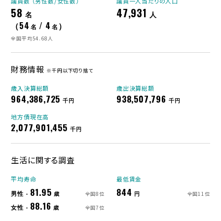
議員数 （男性数/女性数）
議員一人当たりの人口
58
47,931
名
人
（54
/ 4
）
名
名
全国平均54.68人
財務情報
※千円以下切り捨て
歳入決算総額
歳出決算総額
964,386,725
938,507,796
千円
千円
地方債現在高
2,077,901,455
千円
生活に関する調査
平均寿命
最低賃金
81.95
844
男性 -
歳
円
全国8位
全国11位
88.16
女性 -
歳
全国7位