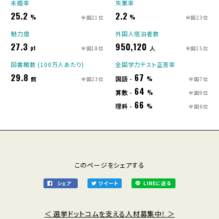
未婚率
失業率
25.2
2.2
%
%
全国21位
全国23位
魅力度
外国人宿泊者数
27.3
950,120
pt
人
全国18位
全国15位
図書館数 (100万人あたり)
全国学力テスト正答率
29.8
67
国語 -
館
%
全国23位
全国7位
64
算数 -
%
全国9位
66
理科 -
%
全国6位
このページをシェアする
シェア
ツイート
LINEに送る
＜ 選挙ドットコムを支える人材募集中！ ＞