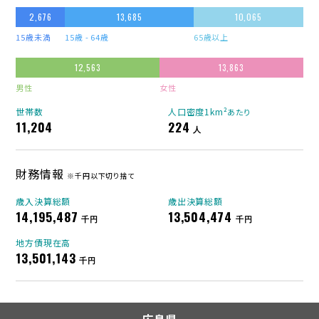
2,676
13,685
10,065
15歳未満
15歳 - 64歳
65歳以上
12,563
13,863
男性
女性
世帯数
人口密度1km²
あたり
11,204
224
人
財務情報
※千円以下切り捨て
歳入決算総額
歳出決算総額
14,195,487
13,504,474
千円
千円
地方債現在高
13,501,143
千円