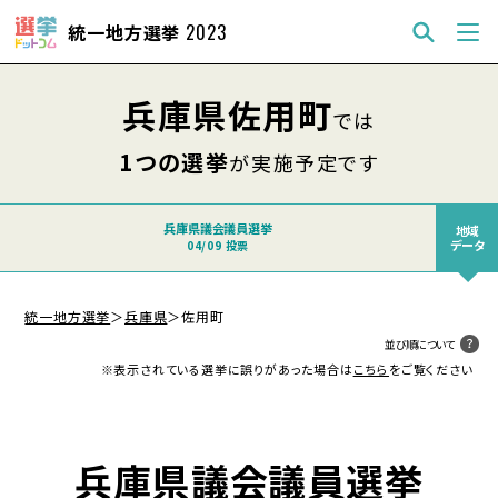
統一地方選挙
2023
兵庫県佐用町
では
1つの選挙
が実施予定です
兵庫県議会議員選挙
地域
データ
04/09 投票
統一地方選挙
＞
兵庫県
＞
佐用町
並び順について
※表示されている選挙に誤りがあった場合は
こちら
をご覧ください
兵庫県議会議員選挙