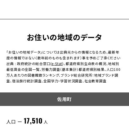
お住いの地域のデータ
「お住いの地域データ」については出典元からの情報となるため、最新年
度の情報ではない（数年前のものも含まれます）事を予めご了承ください
出典 : 政府統計の総合窓口(
e-Stat
)、都道府県別生命表の概況、地域別
最低賃金の全国一覧、労働力調査（基本集計）都道府県別結果、人口100
万人あたりの図書館数ランキング、ブランド総合研究所：地域ブランド調
査、宿泊旅行統計調査、全国学力・学習状況調査、社会教育調査
佐用町
17,510
人口 ー
人