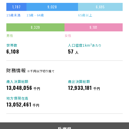
1,787
9,028
6,695
15歳未満
15歳 - 64歳
65歳以上
8,329
9,181
男性
女性
世帯数
人口密度1km²
あたり
6,108
57
人
財務情報
※千円以下切り捨て
歳入決算総額
歳出決算総額
13,048,056
12,933,181
千円
千円
地方債現在高
13,052,461
千円