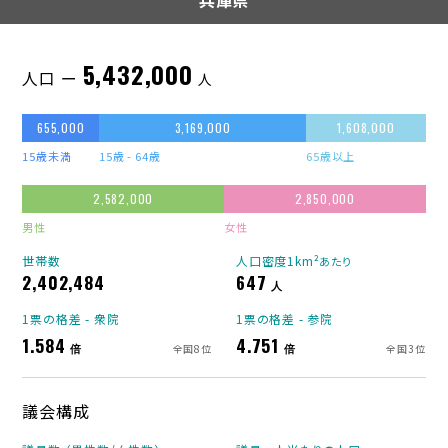
兵庫県
5,432,000
人口 ー
人
655,000
3,169,000
1,608,000
15歳未満
15歳 - 64歳
65歳以上
2,582,000
2,850,000
男性
女性
世帯数
人口密度1km²
あたり
2,402,484
647
人
1票の格差 - 衆院
1票の格差 - 参院
1.584
4.751
倍
倍
全国8位
全国3位
議会構成