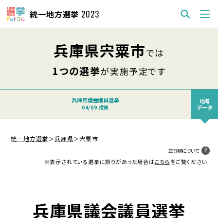
統一地方選挙
2023
兵庫県宍粟市
では
1つの選挙
が実施予定です
兵庫県議会議員選挙
地域
データ
04/09 投票
統一地方選挙
＞
兵庫県
＞
宍粟市
並び順について
※表示されている選挙に誤りがあった場合は
こちら
をご覧ください
兵庫県議会議員選挙