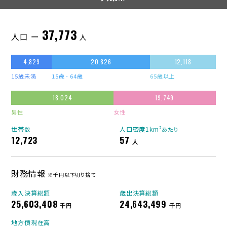
37,773
人口 ー
人
4,829
20,826
12,118
15歳未満
15歳 - 64歳
65歳以上
18,024
19,749
男性
女性
世帯数
人口密度1km²
あたり
12,723
57
人
財務情報
※千円以下切り捨て
歳入決算総額
歳出決算総額
25,603,408
24,643,499
千円
千円
地方債現在高