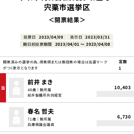
宍栗市選挙区
＜開票結果＞
投票日
2023/04/09
告示日
2023/03/31
期日前投票期間
2023/04/01 〜 2023/04/08
定数
開票済みの選挙の為、得票順または無投票の場合は当選マーク
がつく表示となります
1
前井 まき
10,403
当
48歳｜無所属
前井製麺所共同経営
春名 哲夫
6,730
71歳｜無所属
兵庫県議会議員