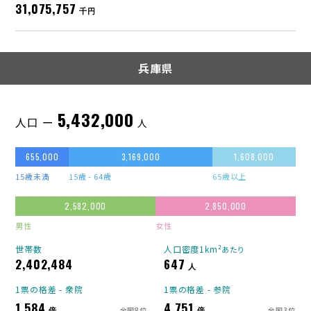
31,075,757
千円
兵庫県
5,432,000
人口 ー
人
655,000
3,169,000
1,608,000
15歳未満
15歳 - 64歳
65歳以上
2,582,000
2,850,000
男性
女性
世帯数
人口密度1km²
あたり
2,402,484
647
人
1票の格差 - 衆院
1票の格差 - 参院
1.584
4.751
倍
倍
全国8位
全国3位