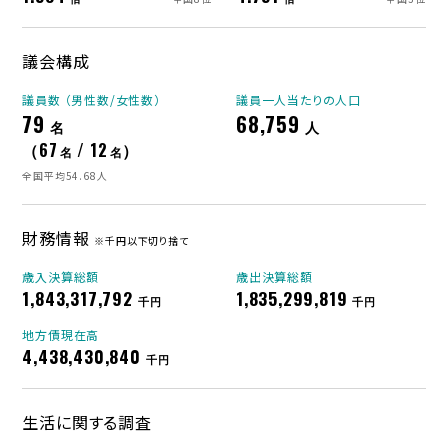
議会構成
議員数 （男性数/女性数）
議員一人当たりの人口
79
68,759
名
人
（67
/ 12
）
名
名
全国平均54.68人
財務情報
※千円以下切り捨て
歳入決算総額
歳出決算総額
1,843,317,792
1,835,299,819
千円
千円
地方債現在高
4,438,430,840
千円
生活に関する調査