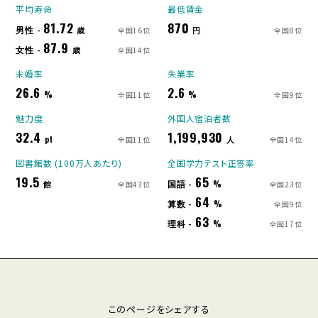
平均寿命
最低賃金
81.72
870
男性 -
歳
円
全国16位
全国8位
87.9
女性 -
歳
全国14位
未婚率
失業率
26.6
2.6
%
%
全国11位
全国9位
魅力度
外国人宿泊者数
32.4
1,199,930
pt
人
全国11位
全国14位
図書館数 (100万人あたり)
全国学力テスト正答率
19.5
65
国語 -
館
%
全国43位
全国23位
64
算数 -
%
全国9位
63
理科 -
%
全国17位
このページをシェアする