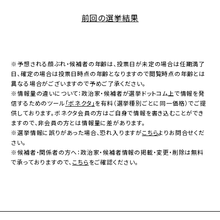
前回の選挙結果
※予想される顔ぶれ・候補者の年齢は、投票日が未定の場合は任期満了
日、確定の場合は投票日時点の年齢となりますので閲覧時点の年齢とは
異なる場合がございますので予めご了承ください。
※情報量の違いについて：政治家・候補者が選挙ドットコム上で情報を発
信するためのツール
「ボネクタ」
を有料（選挙種別ごとに同一価格）でご提
供しております。ボネクタ会員の方はご自身で情報を書き込むことができ
ますので、非会員の方とは情報量に差があります。
※選挙情報に誤りがあった場合、恐れ入りますが
こちら
よりお問合せくだ
さい。
※候補者・関係者の方へ：政治家・候補者情報の掲載・変更・削除は無料
で承っておりますので、
こちら
をご確認ください。