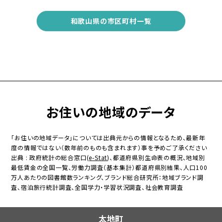
和歌山県の市区町村一覧
お住いの地域のデータ
「お住いの地域データ」については出典元からの情報となるため、最新年
度の情報ではない（数年前のものも含まれます）事を予めご了承ください
出典 : 政府統計の総合窓口(
e-Stat
)、都道府県別生命表の概況、地域別
最低賃金の全国一覧、労働力調査（基本集計）都道府県別結果、人口100
万人あたりの図書館数ランキング、ブランド総合研究所：地域ブランド調
査、宿泊旅行統計調査、全国学力・学習状況調査、社会教育調査
太地町