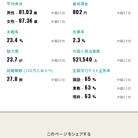
平均寿命
最低賃金
81.03
802
男性 -
歳
円
全国35位
全国27位
87.36
女性 -
歳
全国37位
未婚率
失業率
23.4
2.3
%
%
全国38位
全国19位
魅力度
外国人宿泊者数
23.7
521,540
pt
人
全国26位
全国21位
図書館数 (100万人あたり)
全国学力テスト正答率
27.8
65
国語 -
館
%
全国32位
全国23位
63
算数 -
%
全国15位
63
理科 -
%
全国17位
このページをシェアする