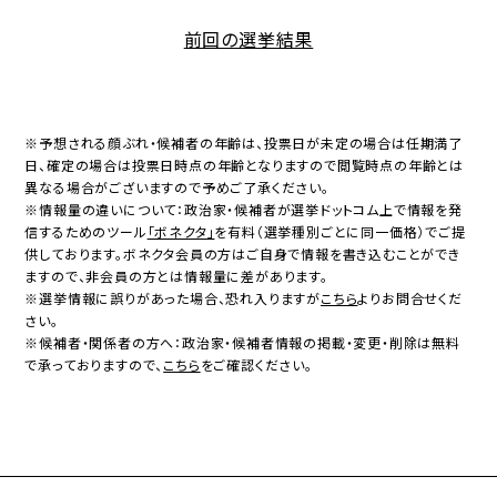
前回の選挙結果
※予想される顔ぶれ・候補者の年齢は、投票日が未定の場合は任期満了
日、確定の場合は投票日時点の年齢となりますので閲覧時点の年齢とは
異なる場合がございますので予めご了承ください。
※情報量の違いについて：政治家・候補者が選挙ドットコム上で情報を発
信するためのツール
「ボネクタ」
を有料（選挙種別ごとに同一価格）でご提
供しております。ボネクタ会員の方はご自身で情報を書き込むことができ
ますので、非会員の方とは情報量に差があります。
※選挙情報に誤りがあった場合、恐れ入りますが
こちら
よりお問合せくだ
さい。
※候補者・関係者の方へ：政治家・候補者情報の掲載・変更・削除は無料
で承っておりますので、
こちら
をご確認ください。