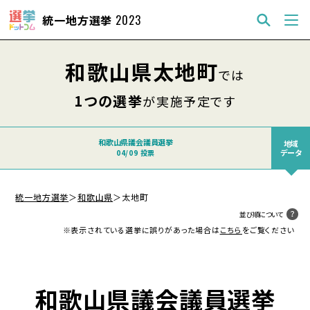
統一地方選挙
2023
和歌山県太地町
では
1つの選挙
が実施予定です
和歌山県議会議員選挙
地域
データ
04/09 投票
統一地方選挙
＞
和歌山県
＞
太地町
並び順について
※表示されている選挙に誤りがあった場合は
こちら
をご覧ください
和歌山県議会議員選挙