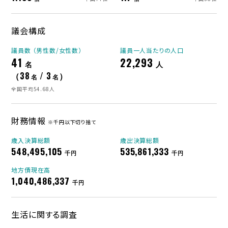
議会構成
議員数 （男性数/女性数）
議員一人当たりの人口
41
22,293
名
人
（38
/ 3
）
名
名
全国平均54.68人
財務情報
※千円以下切り捨て
歳入決算総額
歳出決算総額
548,495,105
535,861,333
千円
千円
地方債現在高
1,040,486,337
千円
生活に関する調査