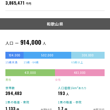
3,865,471
千円
和歌山県
914,000
人口 ー
人
104,000
502,000
308,000
15歳未満
15歳 - 64歳
65歳以上
431,000
483,000
男性
女性
世帯数
人口密度1km²
あたり
394,483
193
人
1票の格差 - 衆院
1票の格差 - 参院
1.133
1.7
倍
倍
全国44位
全国38位