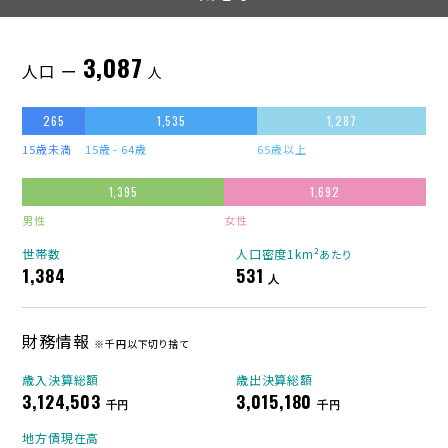
3,087
人口 ー
人
265
1,535
1,287
15歳未満
15歳 - 64歳
65歳以上
1,395
1,692
男性
女性
世帯数
人口密度1km²
あたり
1,384
531
人
財務情報
※千円以下切り捨て
歳入決算総額
歳出決算総額
3,124,503
3,015,180
千円
千円
地方債現在高