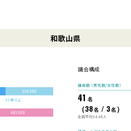
和歌山県
議会構成
議員数 （男性数/女性数）
308,000
41
名
65歳以上
（38
/ 3
）
名
名
483,000
全国平均54.68人