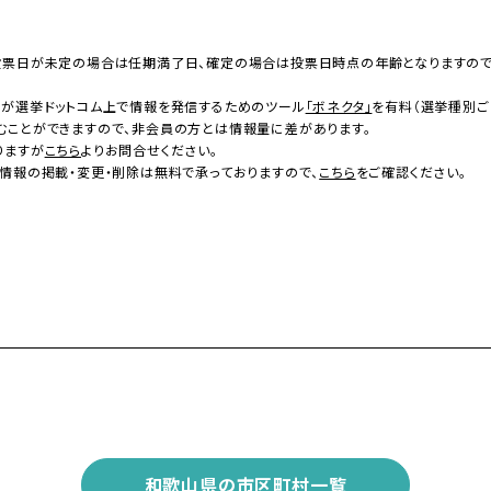
投票日が未定の場合は任期満了日、確定の場合は投票日時点の年齢となりますの
者が選挙ドットコム上で情報を発信するためのツール
「ボネクタ」
を有料（選挙種別ご
むことができますので、非会員の方とは情報量に差があります。
りますが
こちら
よりお問合せください。
情報の掲載・変更・削除は無料で承っておりますので、
こちら
をご確認ください。
和歌山県の市区町村一覧