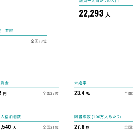
議員一人当たりの人口
22,293
人
 - 参院
全国38位
低賃金
未婚率
2
23.4
全国27位
全国
円
%
国人宿泊者数
図書館数 (100万人あたり)
1,540
27.8
全国21位
全国
人
館