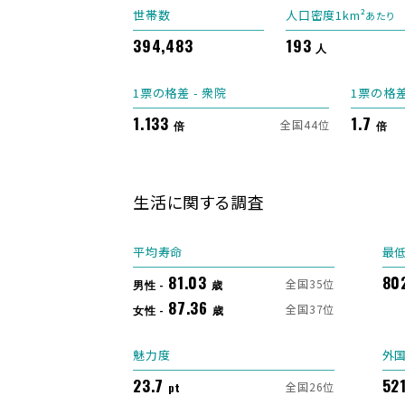
世帯数
人口密度1km²
あたり
394,483
193
人
1票の格差 - 衆院
1票の格差
1.133
1.7
全国44位
倍
倍
生活に関する調査
平均寿命
最
81.03
80
全国35位
男性 -
歳
87.36
全国37位
女性 -
歳
魅力度
外
23.7
52
全国26位
pt