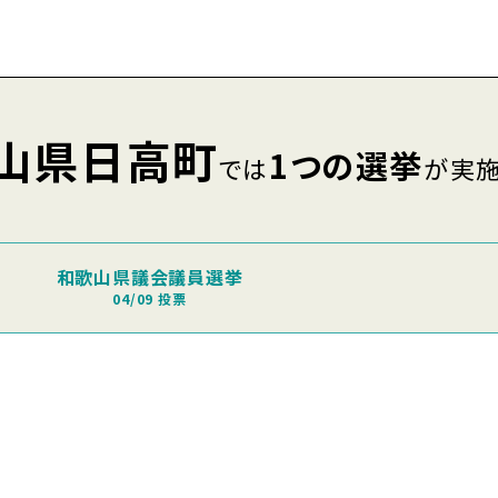
山県日高町
1つの選挙
では
が実
和歌山県議会議員選挙
04/09 投票