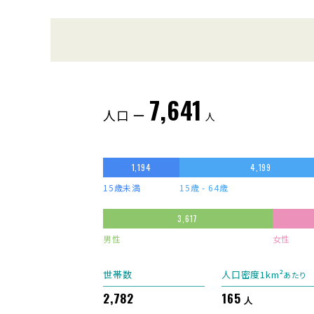
7,641
人口 ー
人
1,194
4,199
15歳未満
15歳 - 64歳
3,617
男性
女性
世帯数
人口密度1km²
あたり
2,782
165
人