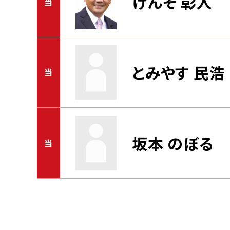
げんそ 彰人
当
とみやす 民浩
当
坂本 のぼる
当