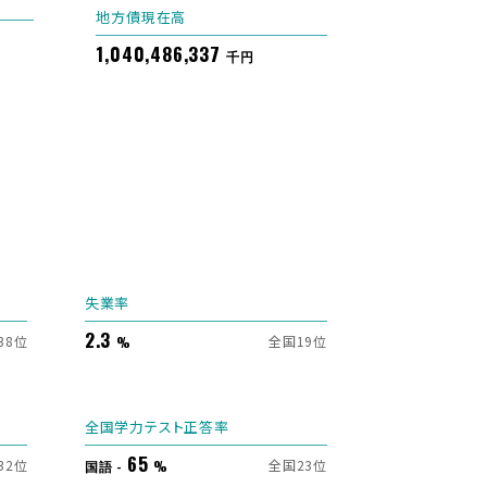
地方債現在高
1,040,486,337
千円
失業率
2.3
38位
全国19位
%
全国学力テスト正答率
65
32位
全国23位
国語 -
%