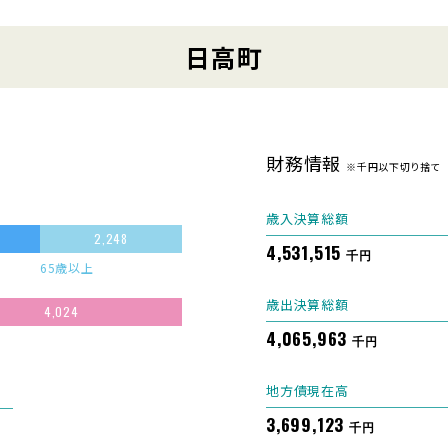
日高町
財務情報
※千円以下切り捨て
歳入決算総額
2,248
4,531,515
千円
65歳以上
歳出決算総額
4,024
4,065,963
千円
地方債現在高
3,699,123
千円