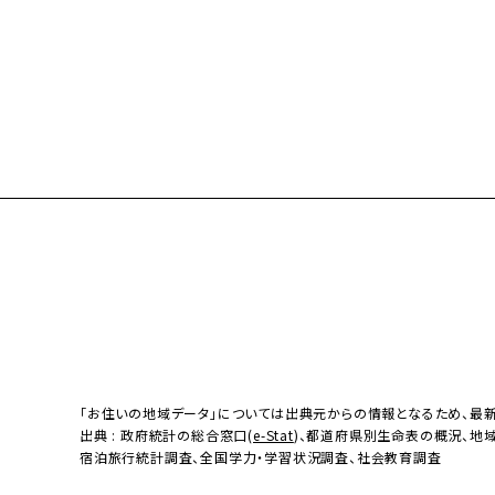
「お住いの地域データ」については出典元からの情報となるため、最
出典 : 政府統計の総合窓口(
e-Stat
)、都道府県別生命表の概況、地
宿泊旅行統計調査、全国学力・学習状況調査、社会教育調査