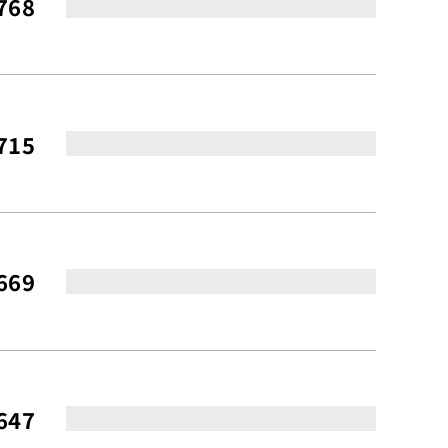
768
715
669
647