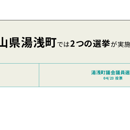
山県湯浅町
2つの選挙
では
が実
湯浅町議会議員
04/23 投票