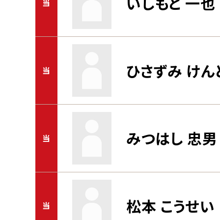
いしもと 一也
当
ひさずみ けん
当
みつはし 忠男
当
松本 こうせい
当