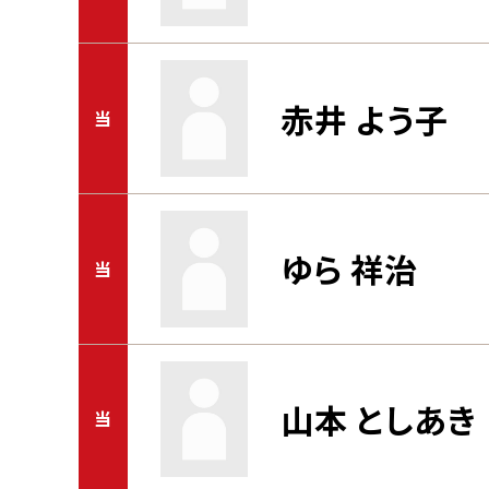
赤井 よう子
当
ゆら 祥治
当
山本 としあき
当