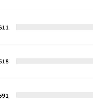
611
518
591