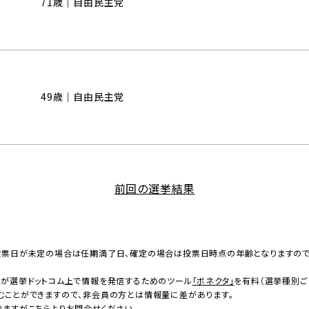
71歳｜自由民主党
49歳｜自由民主党
前回の選挙結果
投票日が未定の場合は任期満了日、確定の場合は投票日時点の年齢となりますの
者が選挙ドットコム上で情報を発信するためのツール
「ボネクタ」
を有料（選挙種別ご
むことができますので、非会員の方とは情報量に差があります。
りますが
こちら
よりお問合せください。