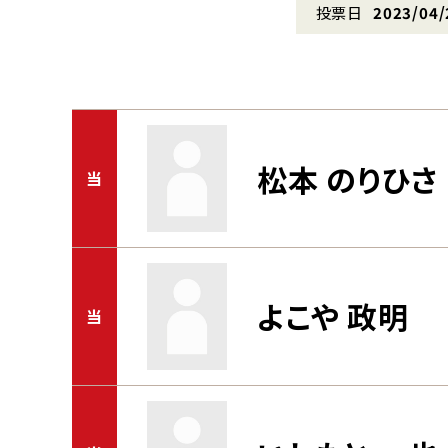
投票日
2023/04/
松本 のりひさ
当
よこや 政明
当