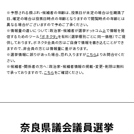
※予想される顔ぶれ・候補者の年齢は、投票日が未定の場合は任期満了
日、確定の場合は投票日時点の年齢となりますので閲覧時点の年齢とは
異なる場合がございますので予めご了承ください。
※情報量の違いについて：政治家・候補者が選挙ドットコム上で情報を発
信するためのツール
「ボネクタ」
を有料（選挙種別ごとに同一価格）でご提
供しております。ボネクタ会員の方はご自身で情報を書き込むことができ
ますので、非会員の方とは情報量に差があります。
※選挙情報に誤りがあった場合、恐れ入りますが
こちら
よりお問合せくだ
さい。
※候補者・関係者の方へ：政治家・候補者情報の掲載・変更・削除は無料
で承っておりますので、
こちら
をご確認ください。
奈良県議会議員選挙