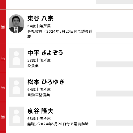
東谷 八宗
64歳｜無所属
当
会社役員／2024年5月20日付で議員辞
職
中平 きよぞう
当
53歳｜無所属
飲食業
松本 ひろゆき
当
64歳｜無所属
自動車整備業
泉谷 隆夫
当
68歳｜無所属
無職／2024年5月20日付で議員辞職