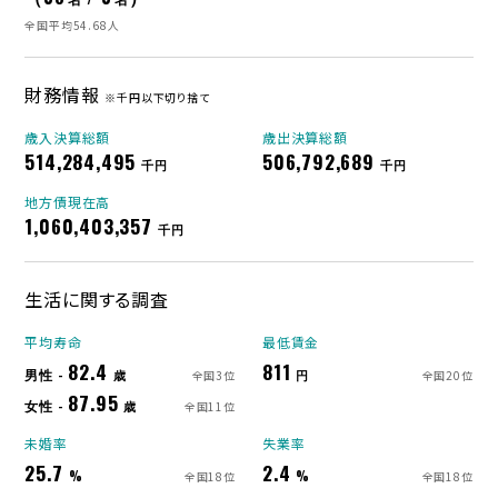
全国平均54.68人
財務情報
※千円以下切り捨て
歳入決算総額
歳出決算総額
514,284,495
506,792,689
千円
千円
地方債現在高
1,060,403,357
千円
生活に関する調査
平均寿命
最低賃金
82.4
811
男性 -
歳
円
全国3位
全国20位
87.95
女性 -
歳
全国11位
未婚率
失業率
25.7
2.4
%
%
全国18位
全国18位