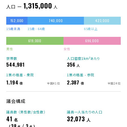
1,315,000
人口 ー
人
152,000
740,000
423,000
15歳未満
15歳 - 64歳
65歳以上
619,000
696,000
男性
女性
世帯数
人口密度1km²
あたり
544,981
356
人
1票の格差 - 衆院
1票の格差 - 参院
1.194
2.387
倍
倍
全国41位
全国24位
議会構成
議員数 （男性数/女性数）
議員一人当たりの人口
41
32,073
名
人
（38
/ 3
）
名
名