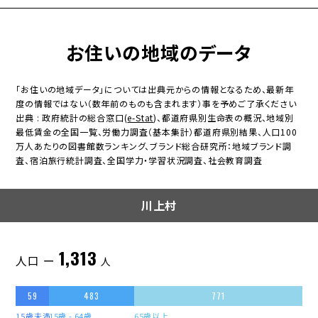
お住いの地域のデータ
「お住いの地域データ」については出典元からの情報となるため、最新年
度の情報ではない（数年前のものも含まれます）事を予めご了承ください
出典 : 政府統計の総合窓口(
e-Stat
)、都道府県別生命表の概況、地域別
最低賃金の全国一覧、労働力調査（基本集計）都道府県別結果、人口100
万人あたりの図書館数ランキング、ブランド総合研究所：地域ブランド調
査、宿泊旅行統計調査、全国学力・学習状況調査、社会教育調査
川上村
1,313
人口 ー
人
59
483
771
15歳未満
15歳 - 64歳
65歳以上