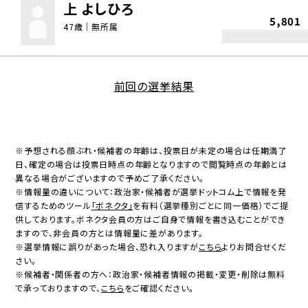
上 よしひろ
5,801
47歳｜無所属
前回の選挙結果
※予想される顔ぶれ・候補者の年齢は、投票日が未定の場合は任期満了
日、確定の場合は投票日時点の年齢となりますので閲覧時点の年齢とは
異なる場合がございますので予めご了承ください。
※情報量の違いについて：政治家・候補者が選挙ドットコム上で情報を発
信するためのツール
「ボネクタ」
を有料（選挙種別ごとに同一価格）でご提
供しております。ボネクタ会員の方はご自身で情報を書き込むことができ
ますので、非会員の方とは情報量に差があります。
※選挙情報に誤りがあった場合、恐れ入りますが
こちら
よりお問合せくだ
さい。
※候補者・関係者の方へ：政治家・候補者情報の掲載・変更・削除は無料
で承っておりますので、
こちら
をご確認ください。