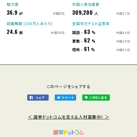
魅力度
外国人宿泊者数
36.9
309,200
pt
人
全国8位
全国27位
図書館数 (100万人あたり)
全国学力テスト正答率
24.6
63
国語 -
館
%
全国38位
全国44位
62
算数 -
%
全国24位
61
理科 -
%
全国42位
このページをシェアする
シェア
ツイート
LINEに送る
＜ 選挙ドットコムを支える人材募集中！ ＞