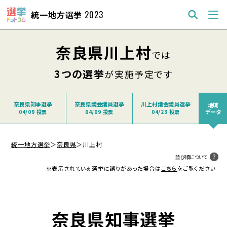
統一地方選挙
2023
奈良県川上村
では
3つの選挙
が実施予定です
奈良県知事選挙
奈良県議会議員選挙
川上村議会議員選挙
地域
データ
04/09 投票
04/09 投票
04/23 投票
統一地方選挙
＞
奈良県
＞
川上村
並び順について
※表示されている選挙に誤りがあった場合は
こちら
をご覧ください
奈良県知事選挙