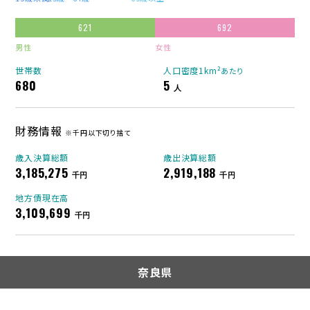
621
692
男性
女性
世帯数
人口密度1km²
あたり
680
5
人
財務情報
※千円以下切り捨て
歳入決算総額
歳出決算総額
3,185,275
2,919,188
千円
千円
地方債現在高
3,109,699
千円
奈良県