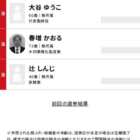
大谷 ゆうこ
当
60歳｜無所属
代表取締役
春増 かおる
当
73歳｜無所属
木材業樽丸製造業
辻 しんじ
当
40歳｜無所属
旅館業
前回の選挙結果
※予想される顔ぶれ・候補者の年齢は、投票日が未定の場合は任期満了
日、確定の場合は投票日時点の年齢となりますので閲覧時点の年齢とは