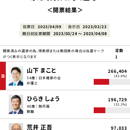
＜開票結果＞
投票日
2023/04/09
告示日
2023/03/23
期日前投票期間
2023/03/24 〜 2023/04/08
定数
開票済みの選挙の為、得票順または無投票の場合は当選マーク
がつく表示となります
1
山下 まこと
266,404
当
(43.6%)
54歳｜日本維新の会
弁護士
ひらき しょう
196,729
(32.2%)
48歳｜無所属
無職
荒井 正吾
97,033