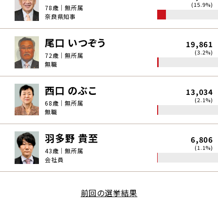
(15.9%)
78歳｜無所属
奈良県知事
尾口 いつぞう
19,861
(3.2%)
72歳｜無所属
無職
西口 のぶこ
13,034
(2.1%)
68歳｜無所属
無職
羽多野 貴至
6,806
(1.1%)
43歳｜無所属
会社員
前回の選挙結果