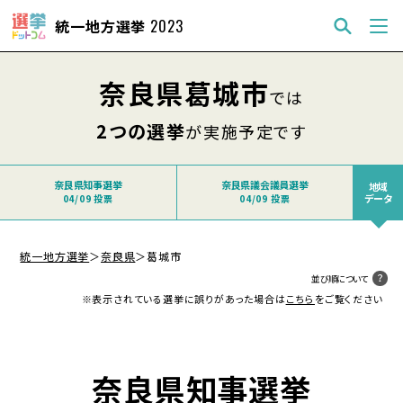
統一地方選挙
2023
奈良県葛城市
では
2つの選挙
が実施予定です
奈良県知事選挙
奈良県議会議員選挙
地域
データ
04/09 投票
04/09 投票
統一地方選挙
＞
奈良県
＞
葛城市
並び順について
※表示されている選挙に誤りがあった場合は
こちら
をご覧ください
奈良県知事選挙