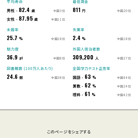
平均寿命
最低賃金
82.4
811
男性 -
歳
円
全国3位
全国20位
87.95
女性 -
歳
全国11位
未婚率
失業率
25.7
2.4
%
%
全国18位
全国18位
魅力度
外国人宿泊者数
36.9
309,200
pt
人
全国8位
全国27位
図書館数 (100万人あたり)
全国学力テスト正答率
24.6
63
国語 -
館
%
全国38位
全国44位
62
算数 -
%
全国24位
61
理科 -
%
全国42位
このページをシェアする