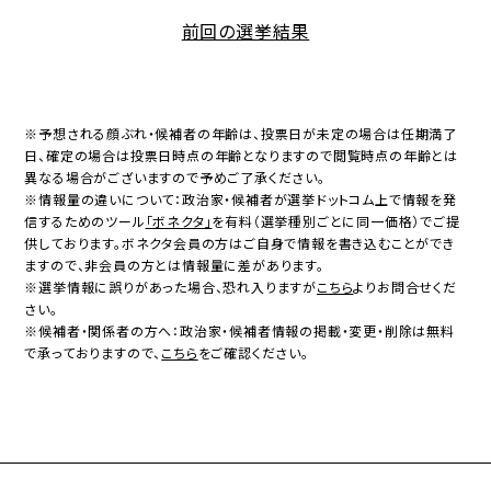
前回の選挙結果
※予想される顔ぶれ・候補者の年齢は、投票日が未定の場合は任期満了
日、確定の場合は投票日時点の年齢となりますので閲覧時点の年齢とは
異なる場合がございますので予めご了承ください。
※情報量の違いについて：政治家・候補者が選挙ドットコム上で情報を発
信するためのツール
「ボネクタ」
を有料（選挙種別ごとに同一価格）でご提
供しております。ボネクタ会員の方はご自身で情報を書き込むことができ
ますので、非会員の方とは情報量に差があります。
※選挙情報に誤りがあった場合、恐れ入りますが
こちら
よりお問合せくだ
さい。
※候補者・関係者の方へ：政治家・候補者情報の掲載・変更・削除は無料
で承っておりますので、
こちら
をご確認ください。