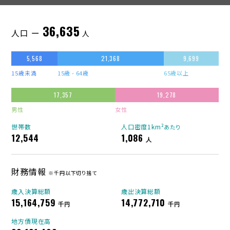
36,635
人口 ー
人
5,568
21,368
9,699
15歳未満
15歳 - 64歳
65歳以上
17,357
19,278
男性
女性
世帯数
人口密度1km²
あたり
12,544
1,086
人
財務情報
※千円以下切り捨て
歳入決算総額
歳出決算総額
15,164,759
14,772,710
千円
千円
地方債現在高