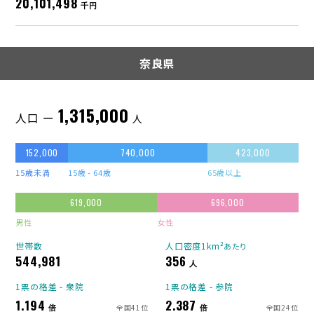
20,101,498
千円
奈良県
1,315,000
人口 ー
人
152,000
740,000
423,000
15歳未満
15歳 - 64歳
65歳以上
619,000
696,000
男性
女性
世帯数
人口密度1km²
あたり
544,981
356
人
1票の格差 - 衆院
1票の格差 - 参院
1.194
2.387
倍
倍
全国41位
全国24位