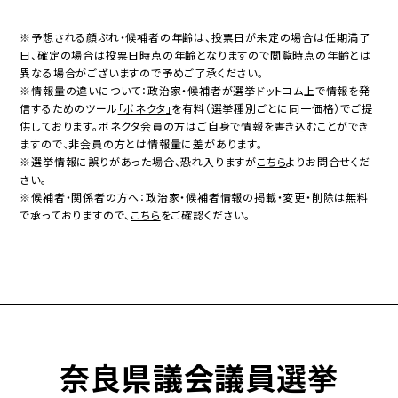
※予想される顔ぶれ・候補者の年齢は、投票日が未定の場合は任期満了
日、確定の場合は投票日時点の年齢となりますので閲覧時点の年齢とは
異なる場合がございますので予めご了承ください。
※情報量の違いについて：政治家・候補者が選挙ドットコム上で情報を発
信するためのツール
「ボネクタ」
を有料（選挙種別ごとに同一価格）でご提
供しております。ボネクタ会員の方はご自身で情報を書き込むことができ
ますので、非会員の方とは情報量に差があります。
※選挙情報に誤りがあった場合、恐れ入りますが
こちら
よりお問合せくだ
さい。
※候補者・関係者の方へ：政治家・候補者情報の掲載・変更・削除は無料
で承っておりますので、
こちら
をご確認ください。
奈良県議会議員選挙