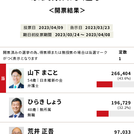
＜開票結果＞
投票日
2023/04/09
告示日
2023/03/23
期日前投票期間
2023/03/24 〜 2023/04/08
定数
開票済みの選挙の為、得票順または無投票の場合は当選マーク
がつく表示となります
1
山下 まこと
266,404
当
(43.6%)
54歳｜日本維新の会
弁護士
ひらき しょう
196,729
(32.2%)
48歳｜無所属
無職
荒井 正吾
97,033