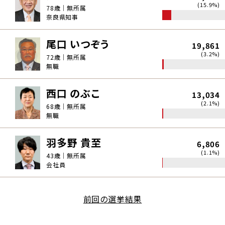
(15.9%)
78歳｜無所属
奈良県知事
尾口 いつぞう
19,861
(3.2%)
72歳｜無所属
無職
西口 のぶこ
13,034
(2.1%)
68歳｜無所属
無職
羽多野 貴至
6,806
(1.1%)
43歳｜無所属
会社員
前回の選挙結果