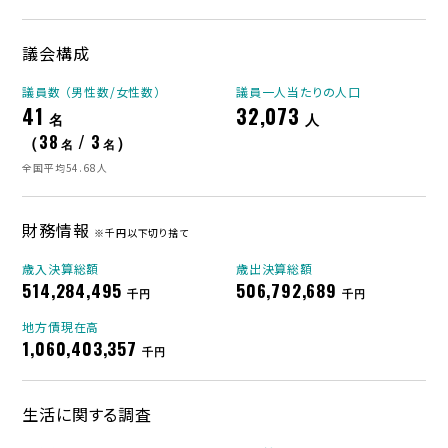
議会構成
議員数 （男性数/女性数）
議員一人当たりの人口
41
32,073
名
人
（38
/ 3
）
名
名
全国平均54.68人
財務情報
※千円以下切り捨て
歳入決算総額
歳出決算総額
514,284,495
506,792,689
千円
千円
地方債現在高
1,060,403,357
千円
生活に関する調査