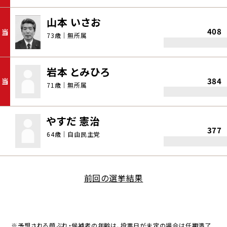
山本 いさお
408
当
73歳｜無所属
岩本 とみひろ
384
当
71歳｜無所属
やすだ 憲治
377
64歳｜自由民主党
前回の選挙結果
※予想される顔ぶれ・候補者の年齢は、投票日が未定の場合は任期満了