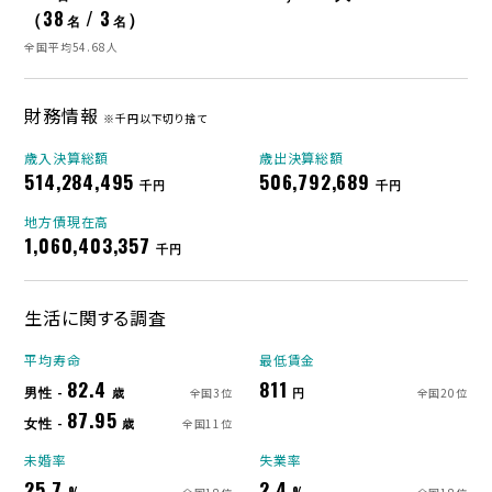
（38
/ 3
）
名
名
全国平均54.68人
財務情報
※千円以下切り捨て
歳入決算総額
歳出決算総額
514,284,495
506,792,689
千円
千円
地方債現在高
1,060,403,357
千円
生活に関する調査
平均寿命
最低賃金
82.4
811
男性 -
歳
円
全国3位
全国20位
87.95
女性 -
歳
全国11位
未婚率
失業率
25.7
2.4
%
%