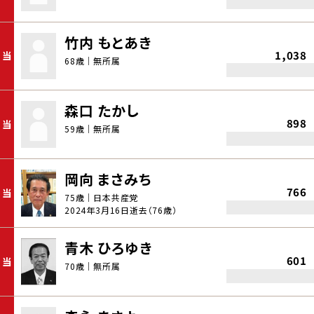
竹内 もとあき
1,038
当
68歳｜無所属
森口 たかし
898
当
59歳｜無所属
岡向 まさみち
766
当
75歳｜日本共産党
2024年3月16日逝去（76歳）
青木 ひろゆき
601
当
70歳｜無所属