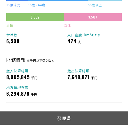
15歳未満
15歳 - 64歳
65歳以上
8,562
9,507
男性
女性
世帯数
人口密度1km²
あたり
6,509
474
人
財務情報
※千円以下切り捨て
歳入決算総額
歳出決算総額
8,005,845
7,648,871
千円
千円
地方債現在高
6,294,878
千円
奈良県