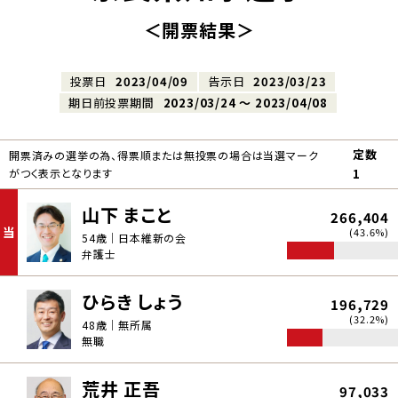
＜開票結果＞
投票日
2023/04/09
告示日
2023/03/23
期日前投票期間
2023/03/24 〜 2023/04/08
定数
開票済みの選挙の為、得票順または無投票の場合は当選マーク
がつく表示となります
1
山下 まこと
266,404
当
(43.6%)
54歳｜日本維新の会
弁護士
ひらき しょう
196,729
(32.2%)
48歳｜無所属
無職
荒井 正吾
97,033