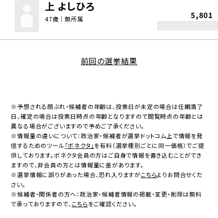
上 よしひろ
5,801
47歳｜無所属
前回の選挙結果
※予想される顔ぶれ・候補者の年齢は、投票日が未定の場合は任期満了
日、確定の場合は投票日時点の年齢となりますので閲覧時点の年齢とは
異なる場合がございますので予めご了承ください。
※情報量の違いについて：政治家・候補者が選挙ドットコム上で情報を発
信するためのツール
「ボネクタ」
を有料（選挙種別ごとに同一価格）でご提
供しております。ボネクタ会員の方はご自身で情報を書き込むことができ
ますので、非会員の方とは情報量に差があります。
※選挙情報に誤りがあった場合、恐れ入りますが
こちら
よりお問合せくだ
さい。
※候補者・関係者の方へ：政治家・候補者情報の掲載・変更・削除は無料
で承っておりますので、
こちら
をご確認ください。