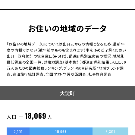
お住いの地域のデータ
「お住いの地域データ」については出典元からの情報となるため、最新年
度の情報ではない（数年前のものも含まれます）事を予めご了承ください
出典 : 政府統計の総合窓口(
e-Stat
)、都道府県別生命表の概況、地域別
最低賃金の全国一覧、労働力調査（基本集計）都道府県別結果、人口100
万人あたりの図書館数ランキング、ブランド総合研究所：地域ブランド調
査、宿泊旅行統計調査、全国学力・学習状況調査、社会教育調査
大淀町
18,069
人口 ー
人
2,101
10,667
5,301