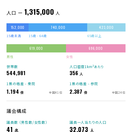
1,315,000
人口 ー
人
152,000
740,000
423,000
15歳未満
15歳 - 64歳
65歳以上
619,000
696,000
男性
女性
世帯数
人口密度1km²
あたり
544,981
356
人
1票の格差 - 衆院
1票の格差 - 参院
1.194
2.387
倍
倍
全国41位
全国24位
議会構成
議員数 （男性数/女性数）
議員一人当たりの人口
41
32,073
名
人