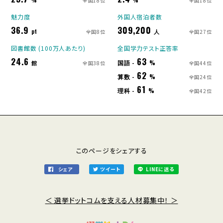
全国18位
全国18位
魅力度
外国人宿泊者数
36.9
309,200
pt
人
全国8位
全国27位
図書館数 (100万人あたり)
全国学力テスト正答率
24.6
63
国語 -
館
%
全国38位
全国44位
62
算数 -
%
全国24位
61
理科 -
%
全国42位
このページをシェアする
シェア
ツイート
LINEに送る
＜ 選挙ドットコムを支える人材募集中！ ＞