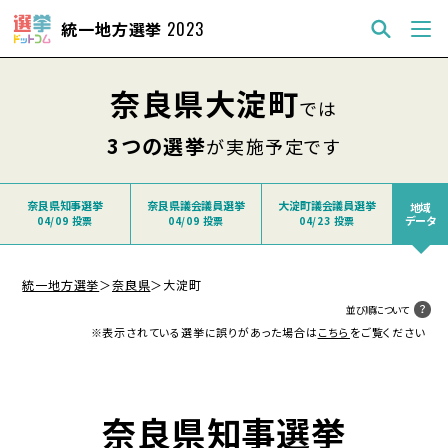
統一地方選挙
2023
奈良県大淀町
では
3つの選挙
が実施予定です
奈良県知事選挙
奈良県議会議員選挙
大淀町議会議員選挙
地域
データ
04/09 投票
04/09 投票
04/23 投票
統一地方選挙
＞
奈良県
＞
大淀町
並び順について
※表示されている選挙に誤りがあった場合は
こちら
をご覧ください
奈良県知事選挙