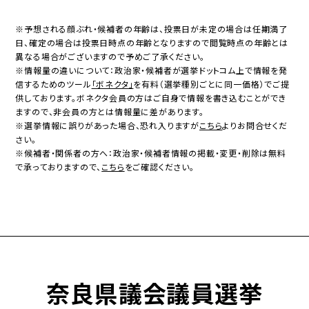
※予想される顔ぶれ・候補者の年齢は、投票日が未定の場合は任期満了
日、確定の場合は投票日時点の年齢となりますので閲覧時点の年齢とは
異なる場合がございますので予めご了承ください。
※情報量の違いについて：政治家・候補者が選挙ドットコム上で情報を発
信するためのツール
「ボネクタ」
を有料（選挙種別ごとに同一価格）でご提
供しております。ボネクタ会員の方はご自身で情報を書き込むことができ
ますので、非会員の方とは情報量に差があります。
※選挙情報に誤りがあった場合、恐れ入りますが
こちら
よりお問合せくだ
さい。
※候補者・関係者の方へ：政治家・候補者情報の掲載・変更・削除は無料
で承っておりますので、
こちら
をご確認ください。
奈良県議会議員選挙