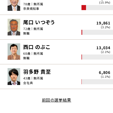
(15.9%)
78歳｜無所属
奈良県知事
尾口 いつぞう
19,861
(3.2%)
72歳｜無所属
無職
西口 のぶこ
13,034
(2.1%)
68歳｜無所属
無職
羽多野 貴至
6,806
(1.1%)
43歳｜無所属
会社員
前回の選挙結果