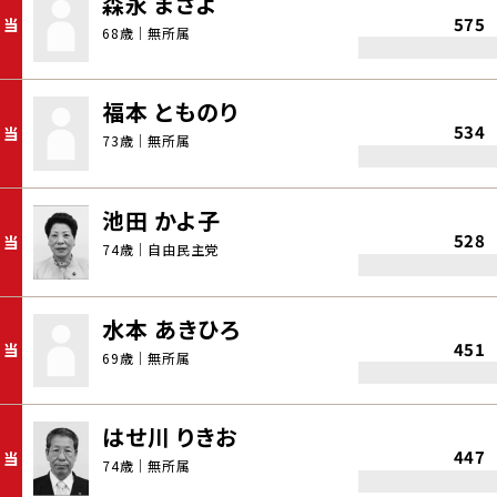
森永 まさよ
575
当
68歳｜無所属
福本 とものり
534
当
73歳｜無所属
池田 かよ子
528
当
74歳｜自由民主党
水本 あきひろ
451
当
69歳｜無所属
はせ川 りきお
447
当
74歳｜無所属