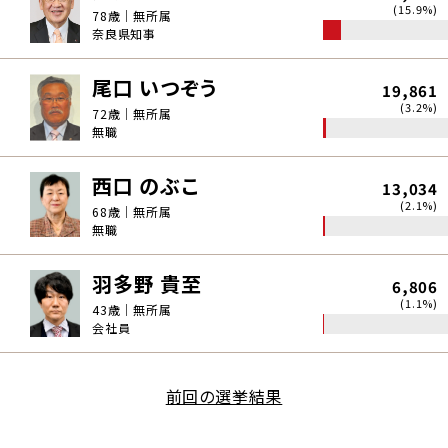
(15.9%)
78歳｜無所属
奈良県知事
尾口 いつぞう
19,861
(3.2%)
72歳｜無所属
無職
西口 のぶこ
13,034
(2.1%)
68歳｜無所属
無職
羽多野 貴至
6,806
(1.1%)
43歳｜無所属
会社員
前回の選挙結果