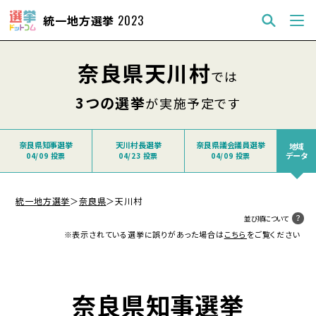
統一地方選挙
2023
奈良県天川村
では
3つの選挙
が実施予定です
奈良県知事選挙
天川村長選挙
奈良県議会議員選挙
地域
データ
04/09 投票
04/23 投票
04/09 投票
統一地方選挙
＞
奈良県
＞
天川村
並び順について
※表示されている選挙に誤りがあった場合は
こちら
をご覧ください
奈良県知事選挙