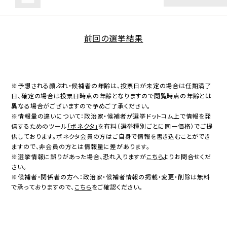
前回の選挙結果
※予想される顔ぶれ・候補者の年齢は、投票日が未定の場合は任期満了
日、確定の場合は投票日時点の年齢となりますので閲覧時点の年齢とは
異なる場合がございますので予めご了承ください。
※情報量の違いについて：政治家・候補者が選挙ドットコム上で情報を発
信するためのツール
「ボネクタ」
を有料（選挙種別ごとに同一価格）でご提
供しております。ボネクタ会員の方はご自身で情報を書き込むことができ
ますので、非会員の方とは情報量に差があります。
※選挙情報に誤りがあった場合、恐れ入りますが
こちら
よりお問合せくだ
さい。
※候補者・関係者の方へ：政治家・候補者情報の掲載・変更・削除は無料
で承っておりますので、
こちら
をご確認ください。