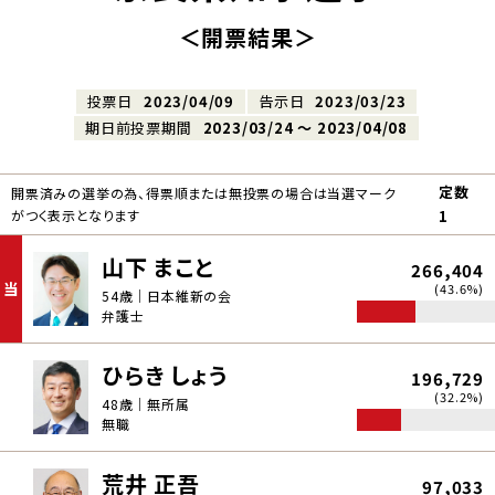
＜開票結果＞
投票日
2023/04/09
告示日
2023/03/23
期日前投票期間
2023/03/24 〜 2023/04/08
定数
開票済みの選挙の為、得票順または無投票の場合は当選マーク
がつく表示となります
1
山下 まこと
266,404
当
(43.6%)
54歳｜日本維新の会
弁護士
ひらき しょう
196,729
(32.2%)
48歳｜無所属
無職
荒井 正吾
97,033