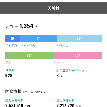
天川村
1,354
人口 ー
人
116
611
627
15歳未満
15歳 - 64歳
65歳以上
647
707
男性
女性
世帯数
人口密度1km²
あたり
628
8
人
財務情報
※千円以下切り捨て
歳入決算総額
歳出決算総額
2,531,519
2,217,720
千円
千円