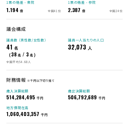
1票の格差 - 衆院
1票の格差 - 参院
1.194
2.387
倍
倍
全国41位
全国24位
議会構成
議員数 （男性数/女性数）
議員一人当たりの人口
41
32,073
名
人
（38
/ 3
）
名
名
全国平均54.68人
財務情報
※千円以下切り捨て
歳入決算総額
歳出決算総額
514,284,495
506,792,689
千円
千円
地方債現在高
1,060,403,357
千円