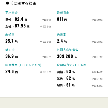
生活に関する調査
平均寿命
最低賃金
82.4
811
男性 -
歳
円
全国3位
全国20位
87.95
女性 -
歳
全国11位
未婚率
失業率
25.7
2.4
%
%
全国18位
全国18位
魅力度
外国人宿泊者数
36.9
309,200
pt
人
全国8位
全国27位
図書館数 (100万人あたり)
全国学力テスト正答率
24.6
63
国語 -
館
%
全国38位
全国44位
62
算数 -
%
全国24位
61
理科 -
%
全国42位