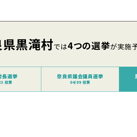
良県黒滝村
4つの選挙
では
が実施
村長選挙
奈良県議会議員選挙
23 投票
04/09 投票