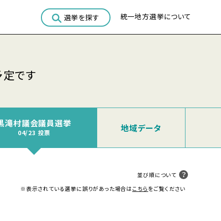
統一地方選挙について
選挙を探す
予定です
黒滝村議会議員選挙
地域
データ
04/23 投票
並び順について
※表示されている選挙に誤りがあった場合は
こちら
をご覧ください