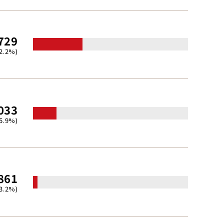
729
2.2%)
033
5.9%)
861
(3.2%)