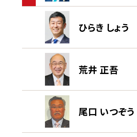
ひらき しょう
荒井 正吾
尾口 いつぞう