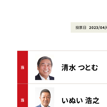
投票日
2023/04/
清水 つとむ
当
いぬい 浩之
当