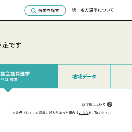
統一地方選挙について
選挙を探す
予定です
町議会議員選挙
地域
データ
04/23 投票
並び順について
※表示されている選挙に誤りがあった場合は
こちら
をご覧ください