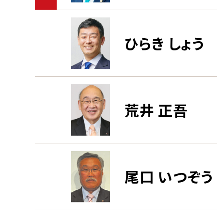
ひらき しょう
荒井 正吾
尾口 いつぞう