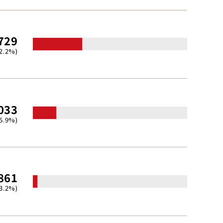
729
2.2%)
033
5.9%)
861
(3.2%)