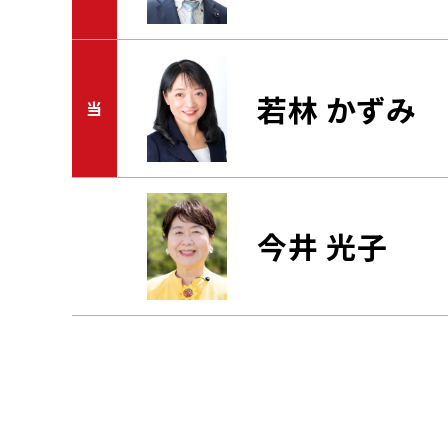
若林 かずみ
当
今井 光子