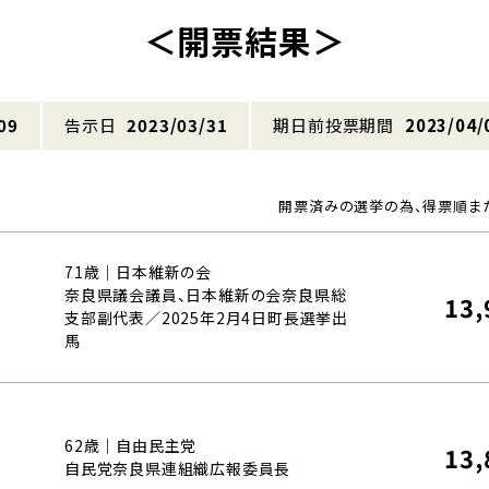
＜開票結果＞
09
告示日
2023/03/31
期日前投票期間
2023/04/
開票済みの選挙の為、得票順ま
71歳｜日本維新の会
奈良県議会議員、日本維新の会奈良県総
13,
支部副代表／2025年2月4日町長選挙出
馬
62歳｜自由民主党
13,
自民党奈良県連組織広報委員長