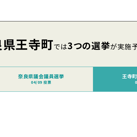
良県王寺町
3つの選挙
では
が実施
奈良県議会議員選挙
王寺
04/09 投票