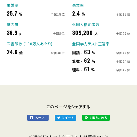
未婚率
失業率
25.7
2.4
%
%
全国18位
全国18位
魅力度
外国人宿泊者数
36.9
309,200
pt
人
全国8位
全国27位
図書館数 (100万人あたり)
全国学力テスト正答率
24.6
63
国語 -
館
%
全国38位
全国44位
62
算数 -
%
全国24位
61
理科 -
%
全国42位
このページをシェアする
シェア
ツイート
LINEに送る
＜ 選挙ドットコムを支える人材募集中！ ＞