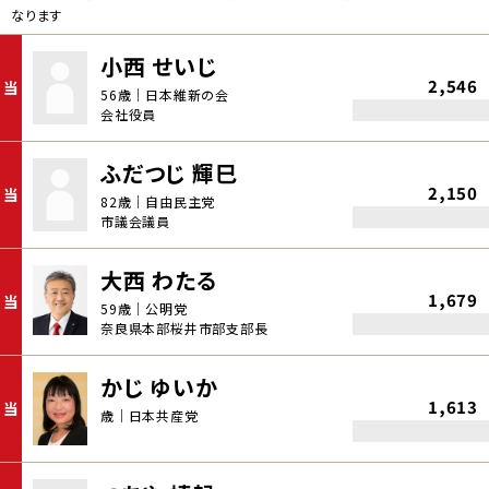
なります
小西 せいじ
2,546
当
56歳｜日本維新の会
会社役員
ふだつじ 輝巳
2,150
当
82歳｜自由民主党
市議会議員
大西 わたる
1,679
当
59歳｜公明党
奈良県本部桜井市部支部長
かじ ゆいか
1,613
当
歳｜日本共産党