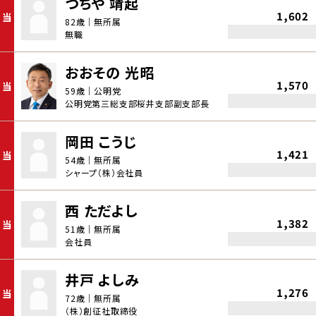
つちや 靖起
1,602
当
82歳｜無所属
無職
おおその 光昭
1,570
当
59歳｜公明党
公明党第三総支部桜井支部副支部長
岡田 こうじ
1,421
当
54歳｜無所属
シャープ（株）会社員
西 ただよし
1,382
当
51歳｜無所属
会社員
井戸 よしみ
1,276
当
72歳｜無所属
（株）創征社取締役