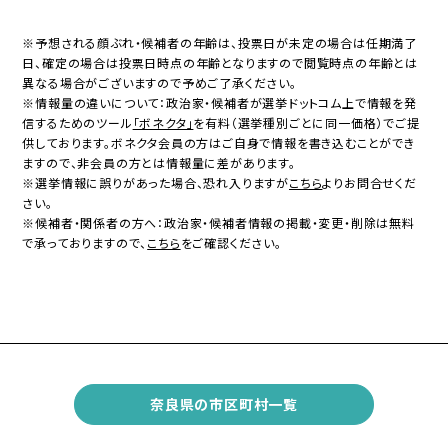
※予想される顔ぶれ・候補者の年齢は、投票日が未定の場合は任期満了
日、確定の場合は投票日時点の年齢となりますので閲覧時点の年齢とは
異なる場合がございますので予めご了承ください。
※情報量の違いについて：政治家・候補者が選挙ドットコム上で情報を発
信するためのツール
「ボネクタ」
を有料（選挙種別ごとに同一価格）でご提
供しております。ボネクタ会員の方はご自身で情報を書き込むことができ
ますので、非会員の方とは情報量に差があります。
※選挙情報に誤りがあった場合、恐れ入りますが
こちら
よりお問合せくだ
さい。
※候補者・関係者の方へ：政治家・候補者情報の掲載・変更・削除は無料
で承っておりますので、
こちら
をご確認ください。
奈良県の市区町村一覧