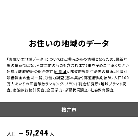
お住いの地域のデータ
「お住いの地域データ」については出典元からの情報となるため、最新年
度の情報ではない（数年前のものも含まれます）事を予めご了承ください
出典 : 政府統計の総合窓口(
e-Stat
)、都道府県別生命表の概況、地域別
最低賃金の全国一覧、労働力調査（基本集計）都道府県別結果、人口100
万人あたりの図書館数ランキング、ブランド総合研究所：地域ブランド調
査、宿泊旅行統計調査、全国学力・学習状況調査、社会教育調査
桜井市
57,244
人口 ー
人