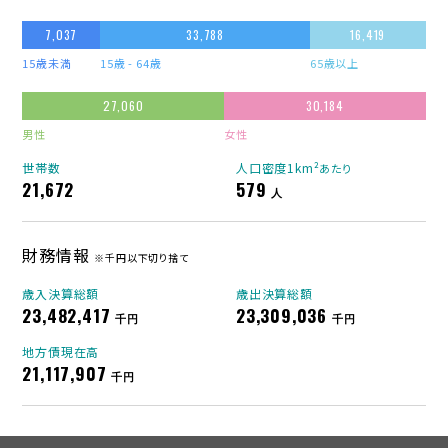
7,037
33,788
16,419
15歳未満
15歳 - 64歳
65歳以上
27,060
30,184
男性
女性
世帯数
人口密度1km²
あたり
21,672
579
人
財務情報
※千円以下切り捨て
歳入決算総額
歳出決算総額
23,482,417
23,309,036
千円
千円
地方債現在高
21,117,907
千円