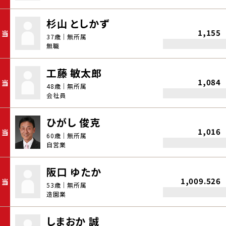
杉山 としかず
1,155
当
37歳｜無所属
無職
工藤 敏太郎
1,084
当
48歳｜無所属
会社員
ひがし 俊克
1,016
当
60歳｜無所属
自営業
阪口 ゆたか
1,009.526
当
53歳｜無所属
造園業
しまおか 誠