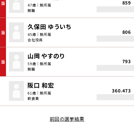
859
当
47歳｜無所属
無職
久保田 ゆういち
806
当
45歳｜無所属
会社役員
山岡 やすのり
793
当
59歳｜無所属
無職
阪口 和宏
360.473
61歳｜無所属
飲食業
前回の選挙結果