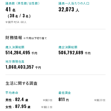
議員数 （男性数/女性数）
議員一人当たりの人口
41
32,073
名
人
（38
/ 3
）
名
名
全国平均54.68人
財務情報
※千円以下切り捨て
歳入決算総額
歳出決算総額
514,284,495
506,792,689
千円
千円
地方債現在高
1,060,403,357
千円
生活に関する調査
平均寿命
最低賃金
82.4
811
男性 -
歳
円
全国3位
全国20位
87.95
女性 -
歳
全国11位