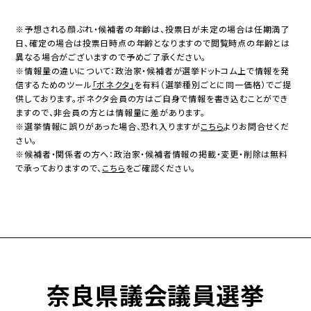
※予想される顔ぶれ・候補者の年齢は、投票日が未定の場合は任期満了
日、確定の場合は投票日時点の年齢となりますので閲覧時点の年齢とは
異なる場合がございますので予めご了承ください。
※情報量の違いについて：政治家・候補者が選挙ドットコム上で情報を発
信するためのツール
「ボネクタ」
を有料（選挙種別ごとに同一価格）でご提
供しております。ボネクタ会員の方はご自身で情報を書き込むことができ
ますので、非会員の方とは情報量に差があります。
※選挙情報に誤りがあった場合、恐れ入りますが
こちら
よりお問合せくだ
さい。
※候補者・関係者の方へ：政治家・候補者情報の掲載・変更・削除は無料
で承っておりますので、
こちら
をご確認ください。
奈良県議会議員選挙