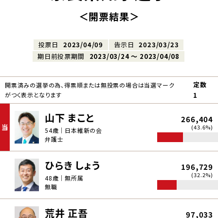
＜開票結果＞
投票日
2023/04/09
告示日
2023/03/23
期日前投票期間
2023/03/24 〜 2023/04/08
定数
開票済みの選挙の為、得票順または無投票の場合は当選マーク
がつく表示となります
1
山下 まこと
266,404
当
(43.6%)
54歳｜日本維新の会
弁護士
ひらき しょう
196,729
(32.2%)
48歳｜無所属
無職
荒井 正吾
97,033