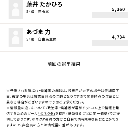
藤井 たかひろ
5,360
54歳｜無所属
あづま 力
4,734
54歳｜自由民主党
前回の選挙結果
※予想される顔ぶれ・候補者の年齢は、投票日が未定の場合は任期満了
日、確定の場合は投票日時点の年齢となりますので閲覧時点の年齢とは
異なる場合がございますので予めご了承ください。
※情報量の違いについて：政治家・候補者が選挙ドットコム上で情報を発
信するためのツール
「ボネクタ」
を有料（選挙種別ごとに同一価格）でご提
供しております。ボネクタ会員の方はご自身で情報を書き込むことができ
ますので、非会員の方とは情報量に差があります。