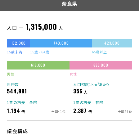
奈良県
1,315,000
人口 ー
人
152,000
740,000
423,000
15歳未満
15歳 - 64歳
65歳以上
619,000
696,000
男性
女性
世帯数
人口密度1km²
あたり
544,981
356
人
1票の格差 - 衆院
1票の格差 - 参院
1.194
2.387
倍
倍
全国41位
全国24位
議会構成