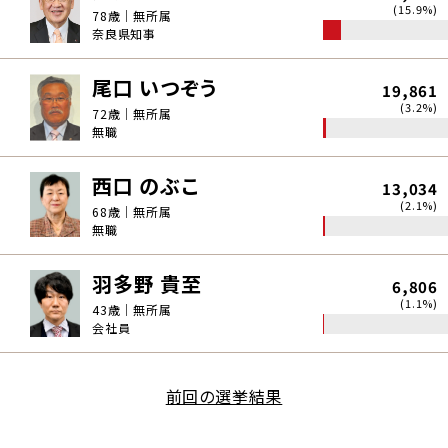
(15.9%)
78歳｜無所属
奈良県知事
尾口 いつぞう
19,861
(3.2%)
72歳｜無所属
無職
西口 のぶこ
13,034
(2.1%)
68歳｜無所属
無職
羽多野 貴至
6,806
(1.1%)
43歳｜無所属
会社員
前回の選挙結果