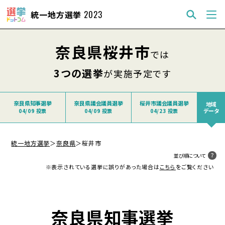
統一地方選挙
2023
奈良県桜井市
では
3つの選挙
が実施予定です
奈良県知事選挙
奈良県議会議員選挙
桜井市議会議員選挙
地域
データ
04/09 投票
04/09 投票
04/23 投票
統一地方選挙
＞
奈良県
＞
桜井市
並び順について
※表示されている選挙に誤りがあった場合は
こちら
をご覧ください
奈良県知事選挙