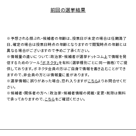
前回の選挙結果
※予想される顔ぶれ・候補者の年齢は、投票日が未定の場合は任期満了
日、確定の場合は投票日時点の年齢となりますので閲覧時点の年齢とは
異なる場合がございますので予めご了承ください。
※情報量の違いについて：政治家・候補者が選挙ドットコム上で情報を発
信するためのツール
「ボネクタ」
を有料（選挙種別ごとに同一価格）でご提
供しております。ボネクタ会員の方はご自身で情報を書き込むことができ
ますので、非会員の方とは情報量に差があります。
※選挙情報に誤りがあった場合、恐れ入りますが
こちら
よりお問合せくだ
さい。
※候補者・関係者の方へ：政治家・候補者情報の掲載・変更・削除は無料
で承っておりますので、
こちら
をご確認ください。