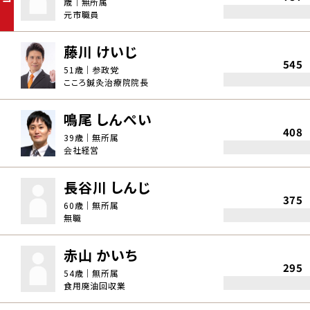
歳｜無所属
元市職員
藤川 けいじ
545
51歳｜参政党
こころ鍼灸治療院院長
鳴尾 しんぺい
408
39歳｜無所属
会社経営
長谷川 しんじ
375
60歳｜無所属
無職
赤山 かいち
295
54歳｜無所属
食用廃油回収業