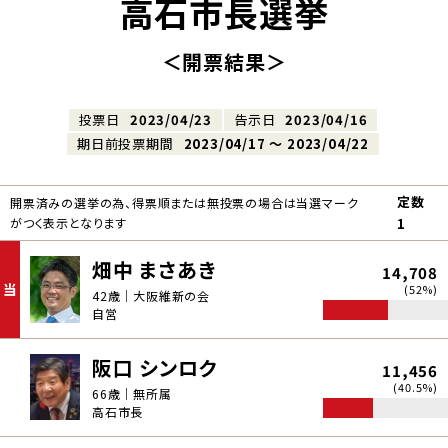
高石市長選挙
＜開票結果＞
投票日
2023/04/23
告示日
2023/04/16
期日前投票期間
2023/04/17 〜 2023/04/22
定数
開票済みの選挙の為、得票順または無投票の場合は当選マーク
がつく表示となります
1
畑中 まさあき
14,708
当
(52%)
42歳｜大阪維新の会
自営
阪口 シンロク
11,456
(40.5%)
66歳｜無所属
高石市長