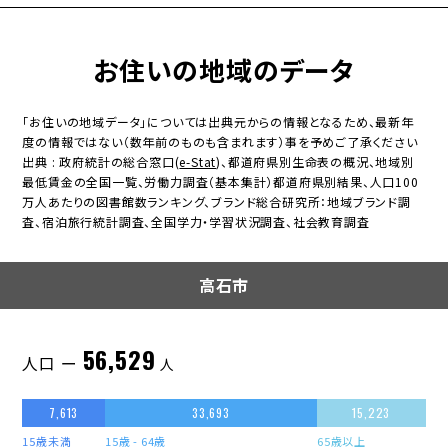
お住いの地域のデータ
「お住いの地域データ」については出典元からの情報となるため、最新年
度の情報ではない（数年前のものも含まれます）事を予めご了承ください
出典 : 政府統計の総合窓口(
e-Stat
)、都道府県別生命表の概況、地域別
最低賃金の全国一覧、労働力調査（基本集計）都道府県別結果、人口100
万人あたりの図書館数ランキング、ブランド総合研究所：地域ブランド調
査、宿泊旅行統計調査、全国学力・学習状況調査、社会教育調査
高石市
56,529
人口 ー
人
7,613
33,693
15,223
15歳未満
15歳 - 64歳
65歳以上