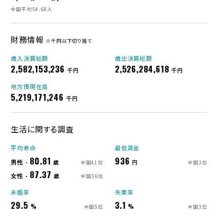
全国平均54.68人
財務情報
※千円以下切り捨て
歳入決算総額
歳出決算総額
2,582,153,236
2,526,284,618
千円
千円
地方債現在高
5,219,171,246
千円
生活に関する調査
平均寿命
最低賃金
80.81
936
男性 -
歳
円
全国41位
全国3位
87.37
女性 -
歳
全国36位
未婚率
失業率
29.5
3.1
%
%
全国5位
全国3位