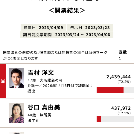
＜開票結果＞
投票日
2023/04/09
告示日
2023/03/23
期日前投票期間
2023/03/24 〜 2023/04/08
定数
開票済みの選挙の為、得票順または無投票の場合は当選マーク
がつく表示となります
1
吉村 洋文
2,439,444
47歳｜大阪維新の会
当
(72.2%)
弁護士／2026年1月16日付で辞職届け
提出
谷口 真由美
437,972
(12.9%)
48歳｜無所属
法学者