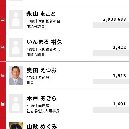
永山 まこと
2,908.683
当
50歳｜大阪維新の会
市議会議員
いんまる 裕久
2,422
当
48歳｜大阪維新の会
市議会議員
奥田 えつお
1,913
当
67歳｜無所属
自営
木戸 あきら
1,691
当
67歳｜無所属
社会福祉法人理事長
山敷 めぐみ