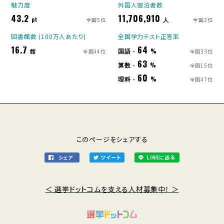
魅力度
外国人宿泊者数
43.2
11,706,910
pt
人
全国5位
全国2位
図書館数 (100万人あたり)
全国学力テスト正答率
16.7
64
国語 -
館
%
全国44位
全国33位
63
算数 -
%
全国15位
60
理科 -
%
全国47位
このページをシェアする
シェア
ツイート
LINEに送る
＜ 選挙ドットコムを支える人材募集中！ ＞