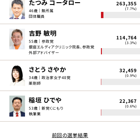
たつみ コータロー
263,355
(7.7%)
46歳｜無所属
団体職員
吉野 敏明
114,764
55歳｜参政党
(3.3%)
銀座エルディアクリニック院長、参政党
外部アドバイザー
さとう さやか
32,459
(0.9%)
34歳｜政治家女子48党
薬剤師
稲垣 ひでや
22,367
(0.6%)
53歳｜新党くにもり
執筆業
前回の選挙結果