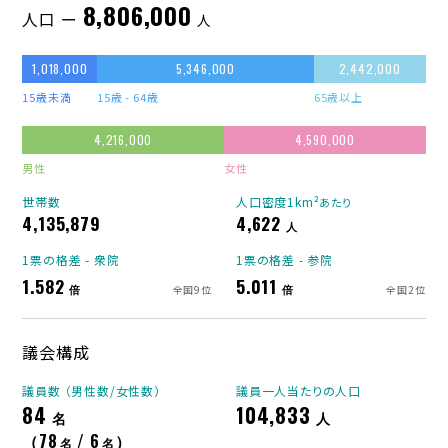
8,806,000
人口 ー
人
1,018,000
5,346,000
2,442,000
15歳未満
15歳 - 64歳
65歳以上
4,216,000
4,590,000
男性
女性
世帯数
人口密度1km²
あたり
4,135,879
4,622
人
1票の格差 - 衆院
1票の格差 - 参院
1.582
5.011
倍
倍
全国9位
全国2位
議会構成
議員数 （男性数/女性数）
議員一人当たりの人口
84
104,833
名
人
（78
/ 6
）
名
名