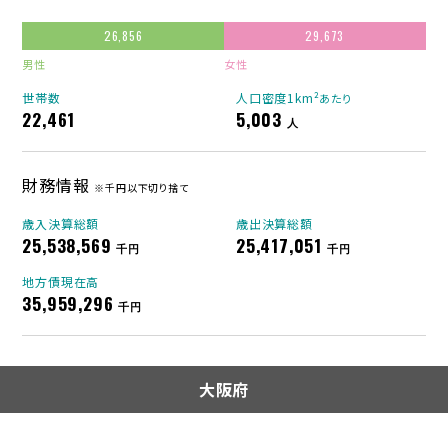
26,856
29,673
男性
女性
世帯数
人口密度1km²
あたり
22,461
5,003
人
財務情報
※千円以下切り捨て
歳入決算総額
歳出決算総額
25,538,569
25,417,051
千円
千円
地方債現在高
35,959,296
千円
大阪府