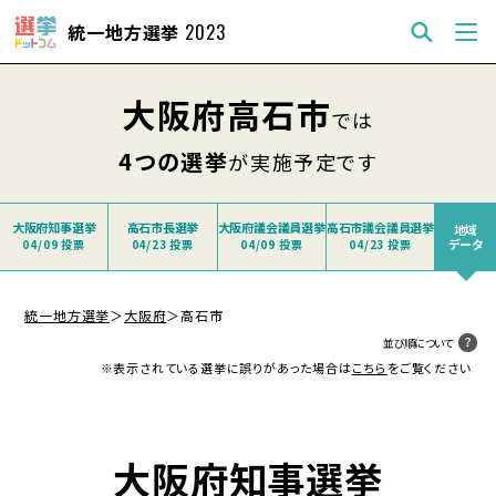
統一地方選挙
2023
大阪府高石市
では
4つの選挙
が実施予定です
大阪府知事選挙
高石市長選挙
大阪府議会議員選挙
高石市議会議員選挙
地域
データ
04/09 投票
04/23 投票
04/09 投票
04/23 投票
統一地方選挙
＞
大阪府
＞
高石市
並び順について
※表示されている選挙に誤りがあった場合は
こちら
をご覧ください
大阪府知事選挙