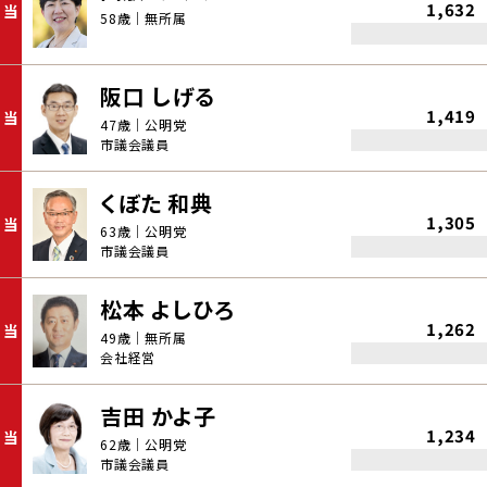
1,632
当
58歳｜無所属
阪口 しげる
1,419
当
47歳｜公明党
市議会議員
くぼた 和典
1,305
当
63歳｜公明党
市議会議員
松本 よしひろ
1,262
当
49歳｜無所属
会社経営
吉田 かよ子
1,234
当
62歳｜公明党
市議会議員