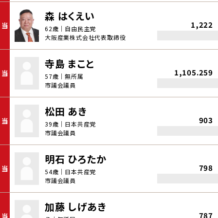
森 はくえい
1,222
当
62歳｜自由民主党
大阪産業株式会社代表取締役
寺島 まこと
1,105.259
当
57歳｜無所属
市議会議員
松田 あき
903
当
39歳｜日本共産党
市議会議員
明石 ひろたか
798
当
54歳｜日本共産党
市議会議員
加藤 しげあき
787
当