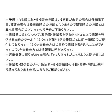
※予想される顔ぶれ・候補者の年齢は、投票日が未定の場合は任期満了
日、確定の場合は投票日時点の年齢となりますので閲覧時点の年齢とは
異なる場合がございますので予めご了承ください。
※情報量の違いについて：政治家・候補者が選挙ドットコム上で情報を発
信するためのツール
「ボネクタ」
を有料（選挙種別ごとに同一価格）でご提
供しております。ボネクタ会員の方はご自身で情報を書き込むことができ
ますので、非会員の方とは情報量に差があります。
※選挙情報に誤りがあった場合、恐れ入りますが
こちら
よりお問合せくだ
さい。
※候補者・関係者の方へ：政治家・候補者情報の掲載・変更・削除は無料
で承っておりますので、
こちら
をご確認ください。