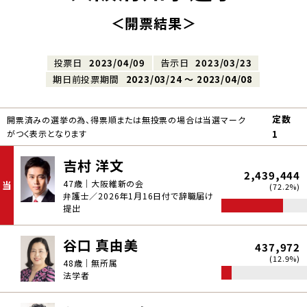
＜開票結果＞
投票日
2023/04/09
告示日
2023/03/23
期日前投票期間
2023/03/24 〜 2023/04/08
定数
開票済みの選挙の為、得票順または無投票の場合は当選マーク
がつく表示となります
1
吉村 洋文
2,439,444
47歳｜大阪維新の会
当
(72.2%)
弁護士／2026年1月16日付で辞職届け
提出
谷口 真由美
437,972
(12.9%)
48歳｜無所属
法学者