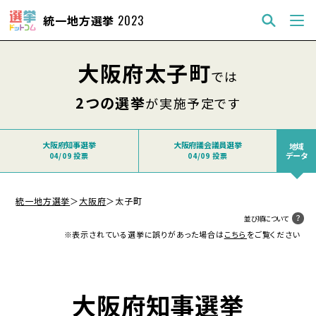
統一地方選挙
2023
大阪府太子町
では
2つの選挙
が実施予定です
大阪府知事選挙
大阪府議会議員選挙
地域
データ
04/09 投票
04/09 投票
統一地方選挙
＞
大阪府
＞
太子町
並び順について
※表示されている選挙に誤りがあった場合は
こちら
をご覧ください
大阪府知事選挙