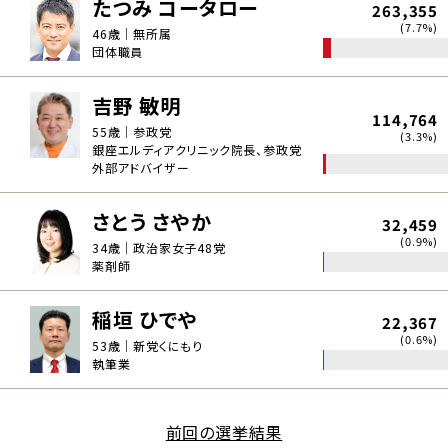
たつみ コータロー
263,355
(7.7%)
46歳｜無所属
団体職員
吉野 敏明
114,764
55歳｜参政党
(3.3%)
銀座エルディアクリニック院長、参政党
外部アドバイザー
さとう さやか
32,459
(0.9%)
34歳｜政治家女子48党
薬剤師
稲垣 ひでや
22,367
(0.6%)
53歳｜新党くにもり
執筆業
前回の選挙結果