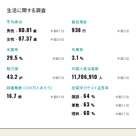
生活に関する調査
平均寿命
最低賃金
80.81
936
男性 -
歳
円
全国41位
全国3位
87.37
女性 -
歳
全国36位
未婚率
失業率
29.5
3.1
%
%
全国5位
全国3位
魅力度
外国人宿泊者数
43.2
11,706,910
pt
人
全国5位
全国2位
図書館数 (100万人あたり)
全国学力テスト正答率
16.7
64
国語 -
館
%
全国44位
全国33位
63
算数 -
%
全国15位
60
理科 -
%
全国47位