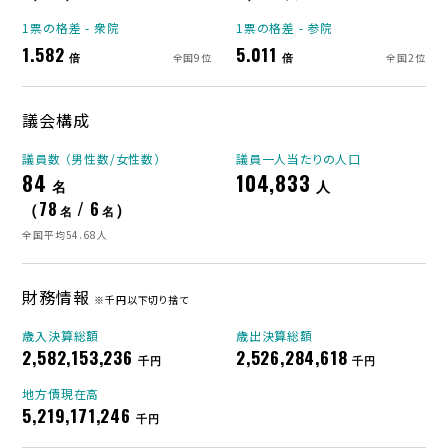
1票の格差 - 衆院
1票の格差 - 参院
1.582
5.011
倍
倍
全国9位
全国2位
議会構成
議員数 （男性数/女性数）
議員一人当たりの人口
84
104,833
名
人
（78
/ 6
）
名
名
全国平均54.68人
財務情報
※千円以下切り捨て
歳入決算総額
歳出決算総額
2,582,153,236
2,526,284,618
千円
千円
地方債現在高
5,219,171,246
千円