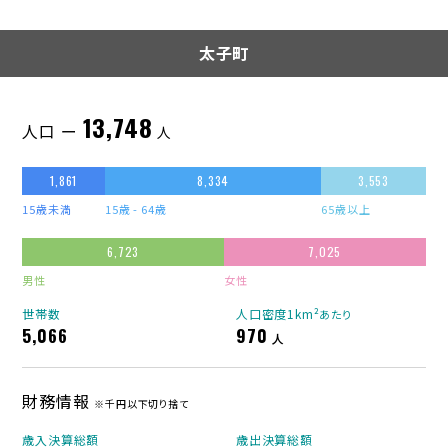
太子町
13,748
人口 ー
人
1,861
8,334
3,553
15歳未満
15歳 - 64歳
65歳以上
6,723
7,025
男性
女性
世帯数
人口密度1km²
あたり
5,066
970
人
財務情報
※千円以下切り捨て
歳入決算総額
歳出決算総額