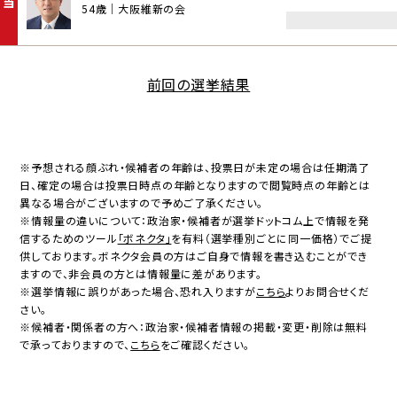
当
54歳｜大阪維新の会
前回の選挙結果
※予想される顔ぶれ・候補者の年齢は、投票日が未定の場合は任期満了
日、確定の場合は投票日時点の年齢となりますので閲覧時点の年齢とは
異なる場合がございますので予めご了承ください。
※情報量の違いについて：政治家・候補者が選挙ドットコム上で情報を発
信するためのツール
「ボネクタ」
を有料（選挙種別ごとに同一価格）でご提
供しております。ボネクタ会員の方はご自身で情報を書き込むことができ
ますので、非会員の方とは情報量に差があります。
※選挙情報に誤りがあった場合、恐れ入りますが
こちら
よりお問合せくだ
さい。
※候補者・関係者の方へ：政治家・候補者情報の掲載・変更・削除は無料
で承っておりますので、
こちら
をご確認ください。