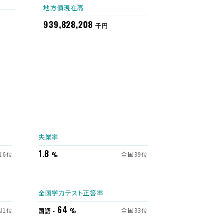
地方債現在高
939,828,208
千円
失業率
1.8
16位
全国39位
%
全国学力テスト正答率
64
国1位
全国33位
国語 -
%