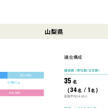
山梨県
議会構成
議員数 （男性数/女性数）
252,000
35
名
65歳以上
（34
/ 1
）
名
名
410,000
全国平均54.68人