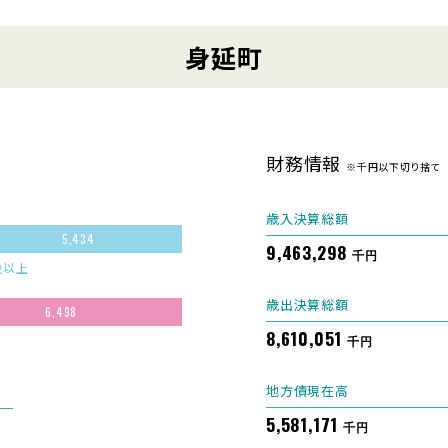
身延町
財務情報
※千円以下切り捨て
歳入決算総額
5,434
9,463,298
千円
歳以上
歳出決算総額
6,498
8,610,051
千円
地方債現在高
5,581,171
千円