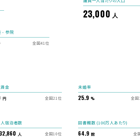
議員一人当たりの人口
23,000
人
 - 参院
全国41位
倍
低賃金
未婚率
0
25.9
全国21位
全国
円
%
国人宿泊者数
図書館数 (100万人あたり)
532,860
64.9
全国10位
全
人
館