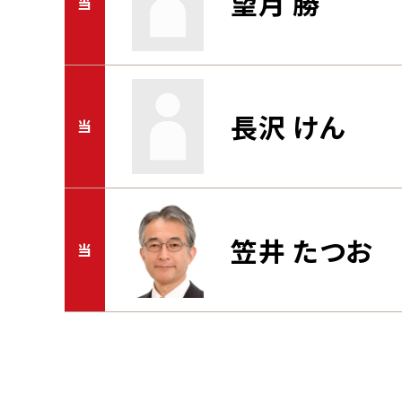
望月 勝
当
長沢 けん
当
笠井 たつお
当