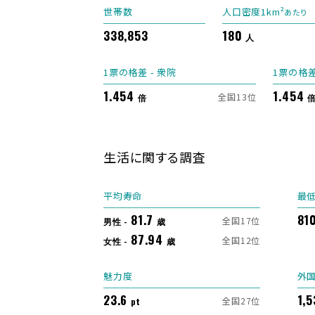
世帯数
人口密度1km²
あたり
338,853
180
人
1票の格差 - 衆院
1票の格差
1.454
1.454
全国13位
倍
生活に関する調査
平均寿命
最
81.7
81
全国17位
男性 -
歳
87.94
全国12位
女性 -
歳
魅力度
外
23.6
1,
全国27位
pt