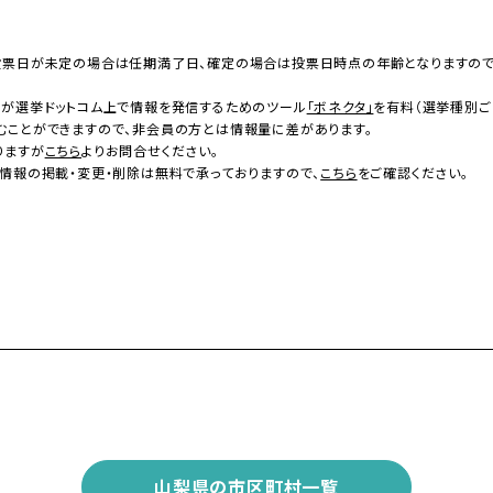
投票日が未定の場合は任期満了日、確定の場合は投票日時点の年齢となりますの
者が選挙ドットコム上で情報を発信するためのツール
「ボネクタ」
を有料（選挙種別ご
むことができますので、非会員の方とは情報量に差があります。
りますが
こちら
よりお問合せください。
情報の掲載・変更・削除は無料で承っておりますので、
こちら
をご確認ください。
山梨県の市区町村一覧