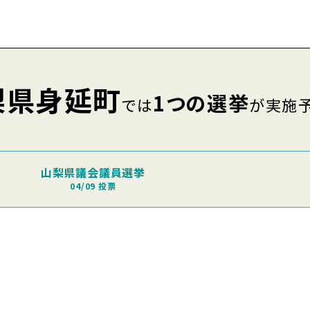
梨県身延町
1つの選挙
では
が実施
山梨県議会議員選挙
04/09 投票