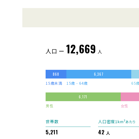
12,669
人口 ー
人
868
6,367
15歳未満
15歳 - 64歳
65
6,171
男性
女性
世帯数
人口密度1km²
あたり
5,211
42
人