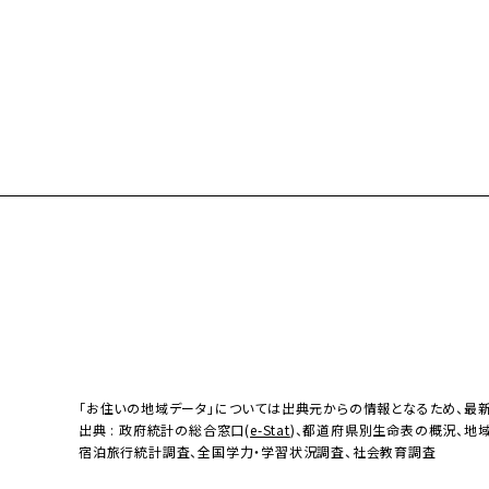
「お住いの地域データ」については出典元からの情報となるため、最
出典 : 政府統計の総合窓口(
e-Stat
)、都道府県別生命表の概況、地
宿泊旅行統計調査、全国学力・学習状況調査、社会教育調査