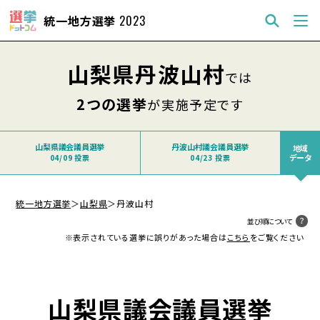
統一地方選挙
2023
山梨県丹波山村
では
2つの選挙
が実施予定です
山梨県議会議員選挙
丹波山村議会議員選挙
地域
データ
04/09 投票
04/23 投票
統一地方選挙
＞
山梨県
＞
丹波山村
並び順について
※表示されている選挙に誤りがあった場合は
こちら
をご覧ください
山梨県議会議員選挙