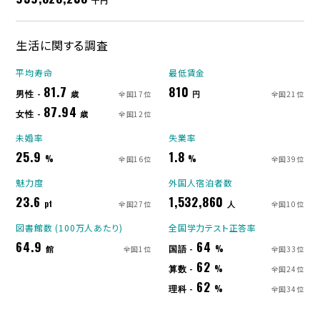
千円
生活に関する調査
平均寿命
最低賃金
81.7
810
男性 -
歳
円
全国17位
全国21位
87.94
女性 -
歳
全国12位
未婚率
失業率
25.9
1.8
%
%
全国16位
全国39位
魅力度
外国人宿泊者数
23.6
1,532,860
pt
人
全国27位
全国10位
図書館数 (100万人あたり)
全国学力テスト正答率
64.9
64
国語 -
館
%
全国1位
全国33位
62
算数 -
%
全国24位
62
理科 -
%
全国34位