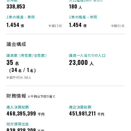
あたり
338,853
180
人
1票の格差 - 衆院
1票の格差 - 参院
1.454
1.454
倍
倍
全国13位
全国41位
議会構成
議員数 （男性数/女性数）
議員一人当たりの人口
35
23,000
名
人
（34
/ 1
）
名
名
全国平均54.68人
財務情報
※千円以下切り捨て
歳入決算総額
歳出決算総額
468,395,399
451,981,211
千円
千円
地方債現在高
939,828,208