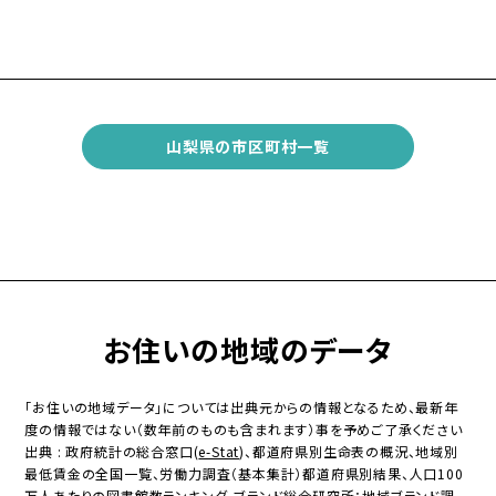
山梨県の市区町村一覧
お住いの地域のデータ
「お住いの地域データ」については出典元からの情報となるため、最新年
度の情報ではない（数年前のものも含まれます）事を予めご了承ください
出典 : 政府統計の総合窓口(
e-Stat
)、都道府県別生命表の概況、地域別
最低賃金の全国一覧、労働力調査（基本集計）都道府県別結果、人口100
万人あたりの図書館数ランキング、ブランド総合研究所：地域ブランド調