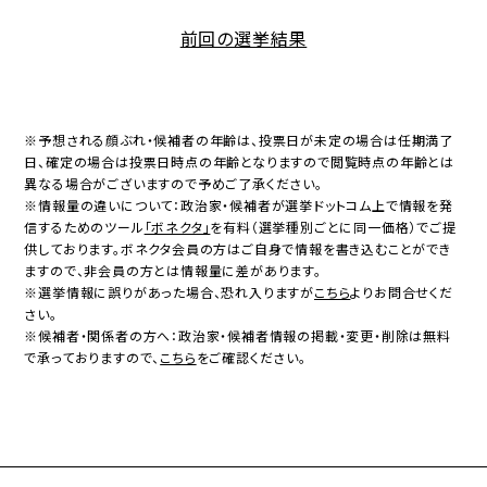
前回の選挙結果
※予想される顔ぶれ・候補者の年齢は、投票日が未定の場合は任期満了
日、確定の場合は投票日時点の年齢となりますので閲覧時点の年齢とは
異なる場合がございますので予めご了承ください。
※情報量の違いについて：政治家・候補者が選挙ドットコム上で情報を発
信するためのツール
「ボネクタ」
を有料（選挙種別ごとに同一価格）でご提
供しております。ボネクタ会員の方はご自身で情報を書き込むことができ
ますので、非会員の方とは情報量に差があります。
※選挙情報に誤りがあった場合、恐れ入りますが
こちら
よりお問合せくだ
さい。
※候補者・関係者の方へ：政治家・候補者情報の掲載・変更・削除は無料
で承っておりますので、
こちら
をご確認ください。