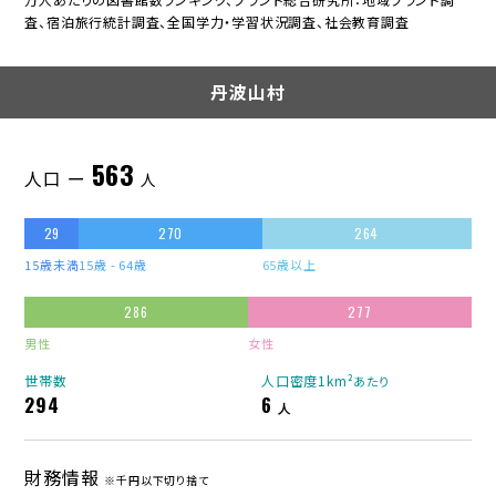
査、宿泊旅行統計調査、全国学力・学習状況調査、社会教育調査
丹波山村
563
人口 ー
人
29
270
264
15歳未満
15歳 - 64歳
65歳以上
286
277
男性
女性
世帯数
人口密度1km²
あたり
294
6
人
財務情報
※千円以下切り捨て