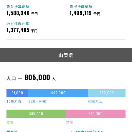
歳入決算総額
歳出決算総額
1,588,046
1,499,119
千円
千円
地方債現在高
1,377,485
千円
山梨県
805,000
人口 ー
人
91,000
462,000
252,000
15歳未満
15歳 - 64歳
65歳以上
395,000
410,000
男性
女性
世帯数
人口密度1km²