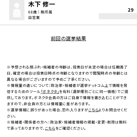
木下 修一
29
68歳｜無所属
自営業
前回の選挙結果
※予想される顔ぶれ・候補者の年齢は、投票日が未定の場合は任期満了
日、確定の場合は投票日時点の年齢となりますので閲覧時点の年齢とは
異なる場合がございますので予めご了承ください。
※情報量の違いについて：政治家・候補者が選挙ドットコム上で情報を発
信するためのツール
「ボネクタ」
を有料（選挙種別ごとに同一価格）でご提
供しております。ボネクタ会員の方はご自身で情報を書き込むことができ
ますので、非会員の方とは情報量に差があります。
※選挙情報に誤りがあった場合、恐れ入りますが
こちら
よりお問合せくだ
さい。
※候補者・関係者の方へ：政治家・候補者情報の掲載・変更・削除は無料
で承っておりますので、
こちら
をご確認ください。