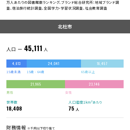
万人あたりの図書館数ランキング、ブランド総合研究所：地域ブランド調
査、宿泊旅行統計調査、全国学力・学習状況調査、社会教育調査
北杜市
45,111
人口 ー
人
4,613
24,041
16,457
15歳未満
15歳 - 64歳
65歳以上
21,965
23,146
男性
女性
世帯数
人口密度1km²
あたり
18,408
75
人
財務情報
※千円以下切り捨て