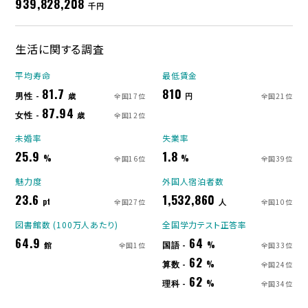
939,828,208
千円
生活に関する調査
平均寿命
最低賃金
81.7
810
男性 -
歳
円
全国17位
全国21位
87.94
女性 -
歳
全国12位
未婚率
失業率
25.9
1.8
%
%
全国16位
全国39位
魅力度
外国人宿泊者数
23.6
1,532,860
pt
人
全国27位
全国10位
図書館数 (100万人あたり)
全国学力テスト正答率
64.9
64
国語 -
館
%
全国1位
全国33位
62
算数 -
%
全国24位
62
理科 -
%
全国34位