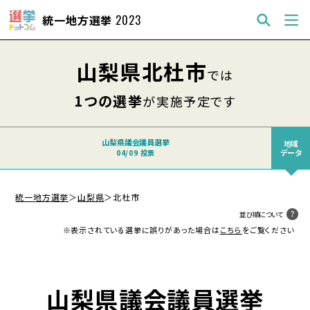
統一地方選挙
2023
山梨県北杜市
では
1つの選挙
が実施予定です
山梨県議会議員選挙
地域
データ
04/09 投票
統一地方選挙
＞
山梨県
＞
北杜市
並び順について
※表示されている選挙に誤りがあった場合は
こちら
をご覧ください
山梨県議会議員選挙