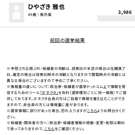
ひやざき 雅也
3,986
49歳｜無所属
前回の選挙結果
※予想される顔ぶれ・候補者の年齢は、投票日が未定の場合は任期満了
日、確定の場合は投票日時点の年齢となりますので閲覧時点の年齢とは
異なる場合がございますので予めご了承ください。
※情報量の違いについて：政治家・候補者が選挙ドットコム上で情報を発
信するためのツール
「ボネクタ」
を有料（選挙種別ごとに同一価格）でご提
供しております。ボネクタ会員の方はご自身で情報を書き込むことができ
ますので、非会員の方とは情報量に差があります。
※選挙情報に誤りがあった場合、恐れ入りますが
こちら
よりお問合せくだ
さい。
※候補者・関係者の方へ：政治家・候補者情報の掲載・変更・削除は無料
で承っておりますので、
こちら
をご確認ください。