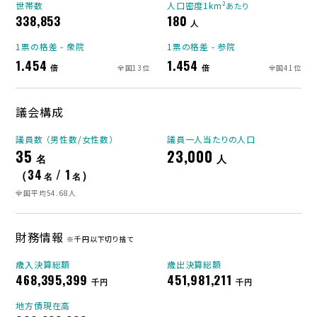
世帯数
人口密度1km²
あたり
338,853
180
人
1票の格差 - 衆院
1票の格差 - 参院
1.454
1.454
倍
倍
全国13位
全国41位
議会構成
議員数 （男性数/女性数）
議員一人当たりの人口
35
23,000
名
人
（34
/ 1
）
名
名
全国平均54.68人
財務情報
※千円以下切り捨て
歳入決算総額
歳出決算総額
468,395,399
451,981,211
千円
千円
地方債現在高