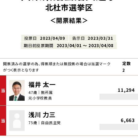
北杜市選挙区
＜開票結果＞
投票日
2023/04/09
告示日
2023/03/31
期日前投票期間
2023/04/01 〜 2023/04/08
定数
開票済みの選挙の為、得票順または無投票の場合は当選マーク
がつく表示となります
2
福井 太一
11,294
当
47歳｜無所属
元小学校教員
浅川 力三
6,663
当
75歳｜自由民主党