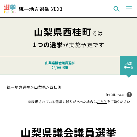
統一地方選挙
2023
山梨県西桂町
では
1つの選挙
が実施予定です
山梨県議会議員選挙
地域
データ
04/09 投票
統一地方選挙
＞
山梨県
＞
西桂町
並び順について
※表示されている選挙に誤りがあった場合は
こちら
をご覧ください
山梨県議会議員選挙