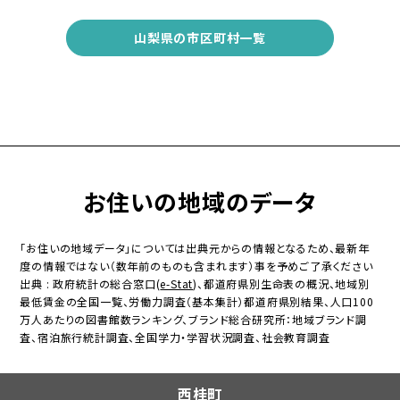
山梨県の市区町村一覧
お住いの地域のデータ
「お住いの地域データ」については出典元からの情報となるため、最新年
度の情報ではない（数年前のものも含まれます）事を予めご了承ください
出典 : 政府統計の総合窓口(
e-Stat
)、都道府県別生命表の概況、地域別
最低賃金の全国一覧、労働力調査（基本集計）都道府県別結果、人口100
万人あたりの図書館数ランキング、ブランド総合研究所：地域ブランド調
査、宿泊旅行統計調査、全国学力・学習状況調査、社会教育調査
西桂町