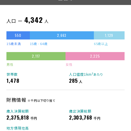
4,342
人口 ー
人
550
2,663
1,129
15歳未満
15歳 - 64歳
65歳以上
2,117
2,225
男性
女性
世帯数
人口密度1km²
あたり
1,478
285
人
財務情報
※千円以下切り捨て
歳入決算総額
歳出決算総額
2,375,818
2,303,768
千円
千円
地方債現在高