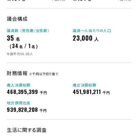
議会構成
議員数 （男性数/女性数）
議員一人当たりの人口
35
23,000
名
人
（34
/ 1
）
名
名
全国平均54.68人
財務情報
※千円以下切り捨て
歳入決算総額
歳出決算総額
468,395,399
451,981,211
千円
千円
地方債現在高
939,828,208
千円
生活に関する調査