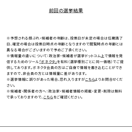
前回の選挙結果
※予想される顔ぶれ・候補者の年齢は、投票日が未定の場合は任期満了
日、確定の場合は投票日時点の年齢となりますので閲覧時点の年齢とは
異なる場合がございますので予めご了承ください。
※情報量の違いについて：政治家・候補者が選挙ドットコム上で情報を発
信するためのツール
「ボネクタ」
を有料（選挙種別ごとに同一価格）でご提
供しております。ボネクタ会員の方はご自身で情報を書き込むことができ
ますので、非会員の方とは情報量に差があります。
※選挙情報に誤りがあった場合、恐れ入りますが
こちら
よりお問合せくだ
さい。
※候補者・関係者の方へ：政治家・候補者情報の掲載・変更・削除は無料
で承っておりますので、
こちら
をご確認ください。