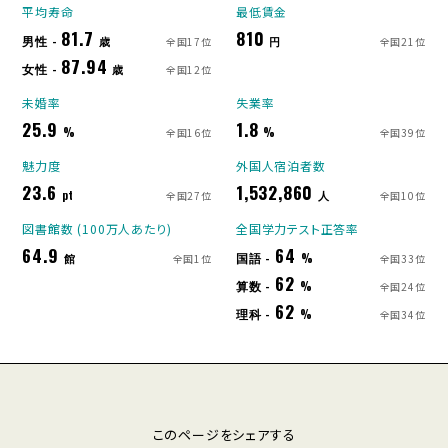
平均寿命
最低賃金
81.7
810
男性 -
歳
円
全国17位
全国21位
87.94
女性 -
歳
全国12位
未婚率
失業率
25.9
1.8
%
%
全国16位
全国39位
魅力度
外国人宿泊者数
23.6
1,532,860
pt
人
全国27位
全国10位
図書館数 (100万人あたり)
全国学力テスト正答率
64.9
64
国語 -
館
%
全国1位
全国33位
62
算数 -
%
全国24位
62
理科 -
%
全国34位
このページをシェアする