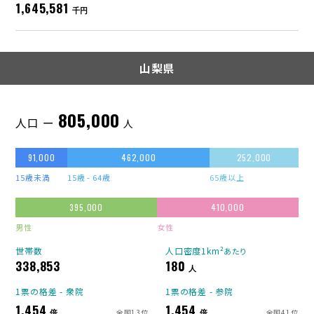
1,645,581
千円
山梨県
805,000
人口 ー
人
91,000
462,000
252,000
15歳未満
15歳 - 64歳
65歳以上
395,000
410,000
男性
女性
世帯数
人口密度1km²
あたり
338,853
180
人
1票の格差 - 衆院
1票の格差 - 参院
1.454
1.454
倍
倍
全国13位
全国41位