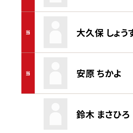
大久保 しょう
当
安原 ちかよ
当
鈴木 まさひろ