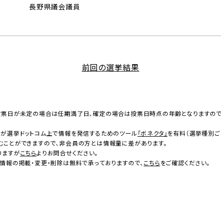
長野県議会議員
前回の選挙結果
投票日が未定の場合は任期満了日、確定の場合は投票日時点の年齢となりますの
者が選挙ドットコム上で情報を発信するためのツール
「ボネクタ」
を有料（選挙種別ご
むことができますので、非会員の方とは情報量に差があります。
りますが
こちら
よりお問合せください。
情報の掲載・変更・削除は無料で承っておりますので、
こちら
をご確認ください。