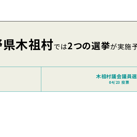
野県木祖村
2つの選挙
では
が実施
木祖村議会議員
04/23 投票