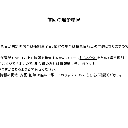
前回の選挙結果
投票日が未定の場合は任期満了日、確定の場合は投票日時点の年齢となりますの
者が選挙ドットコム上で情報を発信するためのツール
「ボネクタ」
を有料（選挙種別ご
むことができますので、非会員の方とは情報量に差があります。
りますが
こちら
よりお問合せください。
情報の掲載・変更・削除は無料で承っておりますので、
こちら
をご確認ください。