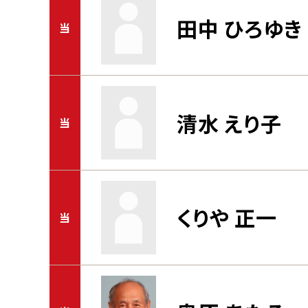
田中 ひろゆき
当
清水 えり子
当
くりや 正一
当