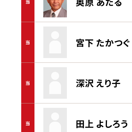
奥原 あたる
当
宮下 たかつぐ
当
深沢 えり子
当
田上 よしろう
当