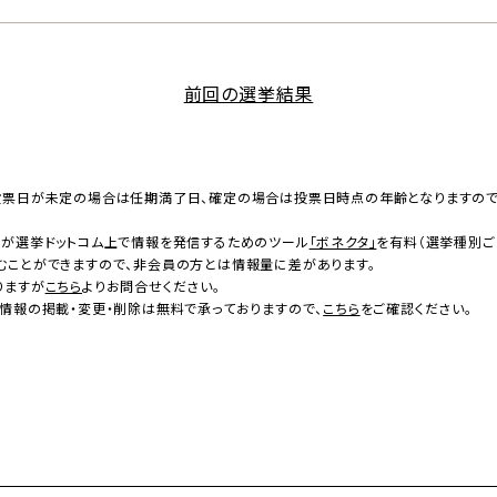
前回の選挙結果
投票日が未定の場合は任期満了日、確定の場合は投票日時点の年齢となりますの
者が選挙ドットコム上で情報を発信するためのツール
「ボネクタ」
を有料（選挙種別ご
むことができますので、非会員の方とは情報量に差があります。
りますが
こちら
よりお問合せください。
情報の掲載・変更・削除は無料で承っておりますので、
こちら
をご確認ください。