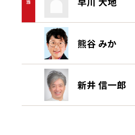
早川 大地
当
熊谷 みか
新井 信一郎