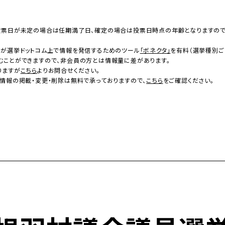
投票日が未定の場合は任期満了日、確定の場合は投票日時点の年齢となりますの
者が選挙ドットコム上で情報を発信するためのツール
「ボネクタ」
を有料（選挙種別ご
むことができますので、非会員の方とは情報量に差があります。
りますが
こちら
よりお問合せください。
情報の掲載・変更・削除は無料で承っておりますので、
こちら
をご確認ください。