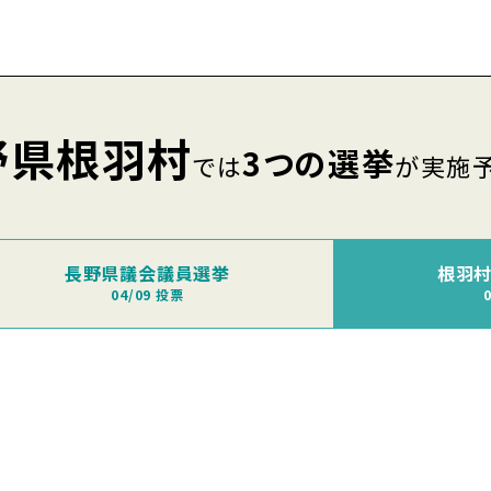
野県根羽村
3つの選挙
では
が実施
長野県議会議員選挙
根羽
04/09 投票