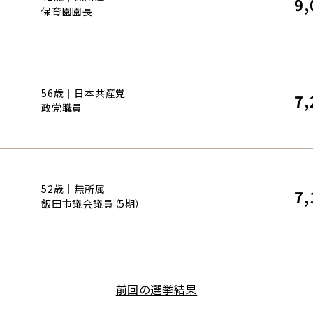
9,
保育園園長
56歳｜日本共産党
7,
政党職員
52歳｜無所属
7,
飯田市議会議員（5期）
前回の選挙結果