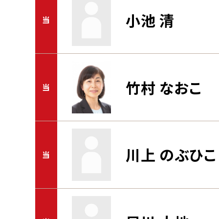
小池 清
当
竹村 なおこ
当
川上 のぶひこ
当