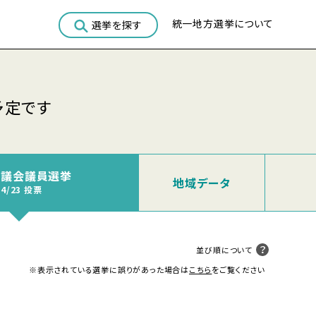
統一地方選挙について
選挙を探す
予定です
村議会議員選挙
地域
データ
04/23 投票
並び順について
※表示されている選挙に誤りがあった場合は
こちら
をご覧ください