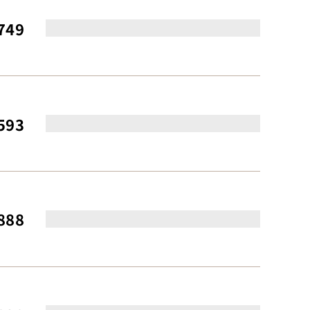
749
593
888