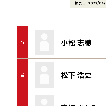
投票日
2023/04/
小松 志穂
当
松下 浩史
当