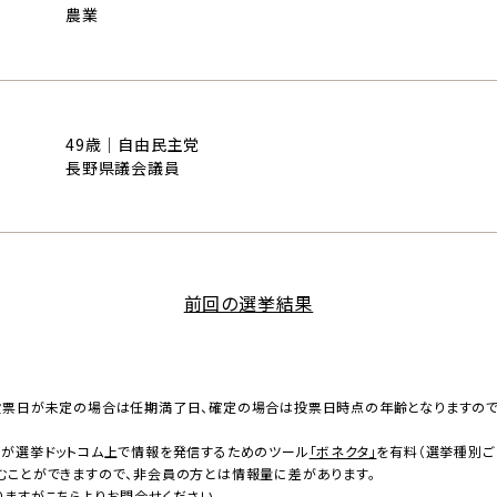
農業
49歳｜自由民主党
長野県議会議員
前回の選挙結果
投票日が未定の場合は任期満了日、確定の場合は投票日時点の年齢となりますの
者が選挙ドットコム上で情報を発信するためのツール
「ボネクタ」
を有料（選挙種別ご
むことができますので、非会員の方とは情報量に差があります。
りますが
こちら
よりお問合せください。