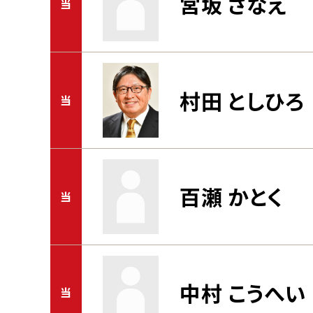
宮坂 さなえ
当
村田 としひろ
当
百瀬 かとく
当
中村 こうへい
当