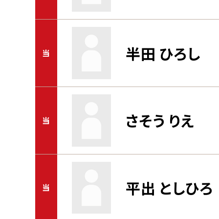
半田 ひろし
当
さそう りえ
当
平出 としひろ
当