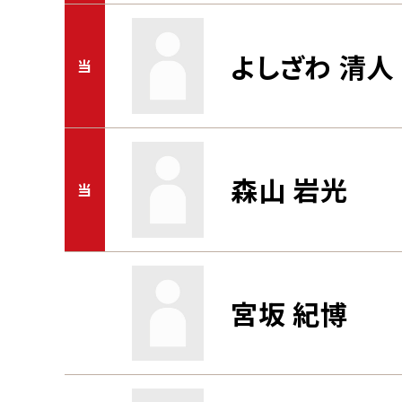
よしざわ 清人
当
森山 岩光
当
宮坂 紀博