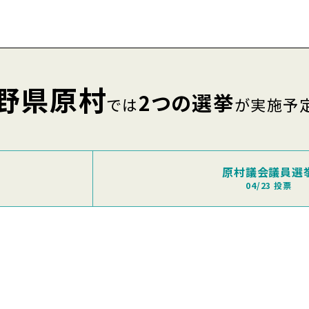
野県原村
2つの選挙
では
が実施予
原村議会議員選
04/23 投票