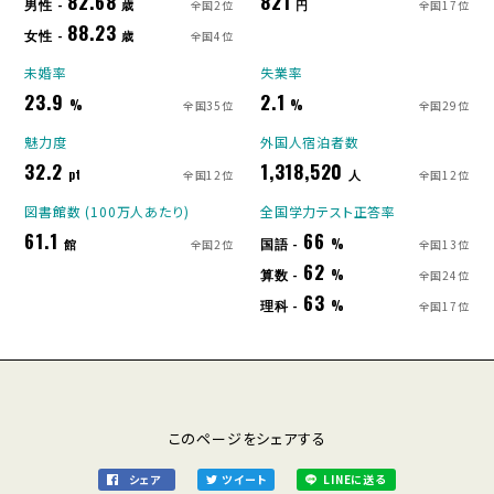
82.68
821
男性 -
歳
円
全国2位
全国17位
88.23
女性 -
歳
全国4位
未婚率
失業率
23.9
2.1
%
%
全国35位
全国29位
魅力度
外国人宿泊者数
32.2
1,318,520
pt
人
全国12位
全国12位
図書館数 (100万人あたり)
全国学力テスト正答率
61.1
66
国語 -
館
%
全国2位
全国13位
62
算数 -
%
全国24位
63
理科 -
%
全国17位
このページをシェアする
シェア
ツイート
LINEに送る