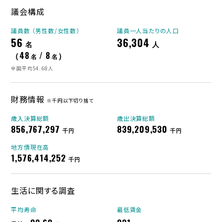
議会構成
議員数 （男性数/女性数）
議員一人当たりの人口
56
36,304
名
人
（48
/ 8
）
名
名
全国平均54.68人
財務情報
※千円以下切り捨て
歳入決算総額
歳出決算総額
856,767,297
839,209,530
千円
千円
地方債現在高
1,576,414,252
千円
生活に関する調査
平均寿命
最低賃金