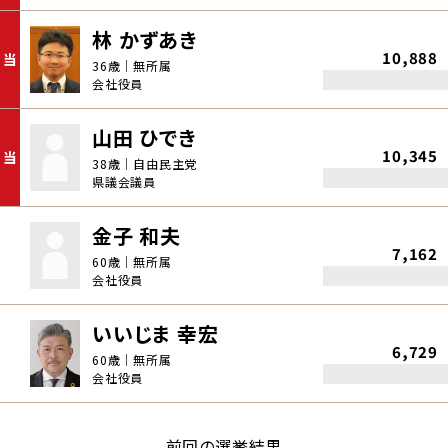
林 かずあき
10,888
当
36歳｜無所属
会社役員
山田 ひでき
10,345
当
38歳｜自由民主党
県議会議員
金子 和夫
7,162
60歳｜無所属
会社役員
いいじま 幸宏
6,729
60歳｜無所属
会社役員
前回の選挙結果