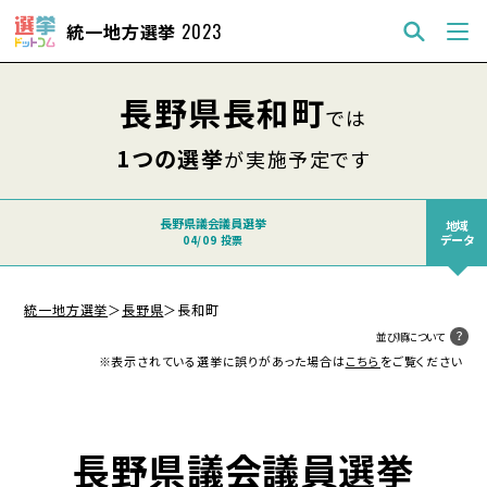
統一地方選挙
2023
長野県長和町
では
1つの選挙
が実施予定です
長野県議会議員選挙
地域
データ
04/09 投票
統一地方選挙
＞
長野県
＞
長和町
並び順について
※表示されている選挙に誤りがあった場合は
こちら
をご覧ください
長野県議会議員選挙