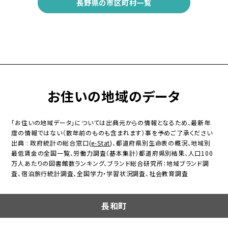
長野県の市区町村一覧
お住いの地域のデータ
「お住いの地域データ」については出典元からの情報となるため、最新年
度の情報ではない（数年前のものも含まれます）事を予めご了承ください
出典 : 政府統計の総合窓口(
e-Stat
)、都道府県別生命表の概況、地域別
最低賃金の全国一覧、労働力調査（基本集計）都道府県別結果、人口100
万人あたりの図書館数ランキング、ブランド総合研究所：地域ブランド調
査、宿泊旅行統計調査、全国学力・学習状況調査、社会教育調査
長和町