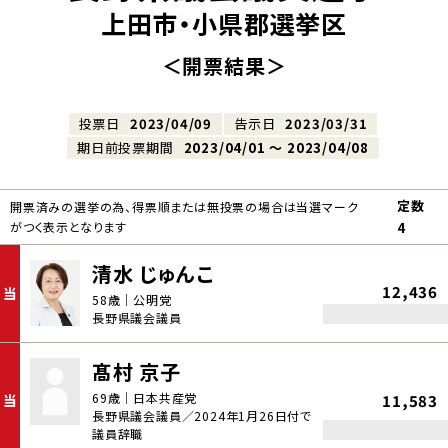
上田市・小県郡選挙区
＜開票結果＞
投票日
2023/04/09
告示日
2023/03/31
期日前投票期間
2023/04/01 〜 2023/04/08
定数
開票済みの選挙の為、得票順または無投票の場合は当選マーク
がつく表示となります
4
清水 じゅんこ
12,436
当
58歳｜公明党
長野県議会議員
髙村 京子
69歳｜日本共産党
当
11,583
長野県議会議員／2024年1月26日付で
議員辞職