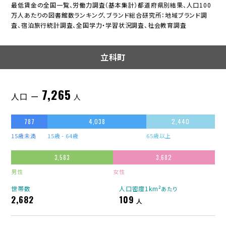
最低賃金の全国一覧、労働力調査（基本集計）都道府県別結果、人口100
万人あたりの図書館数ランキング、ブランド総合研究所：地域ブランド調
査、宿泊旅行統計調査、全国学力・学習状況調査、社会教育調査
立科町
7,265
人口 ー
人
787
4,038
2,440
15歳未満
15歳 - 64歳
65歳以上
3,583
3,682
男性
女性
世帯数
人口密度1km²
あたり
2,682
109
人