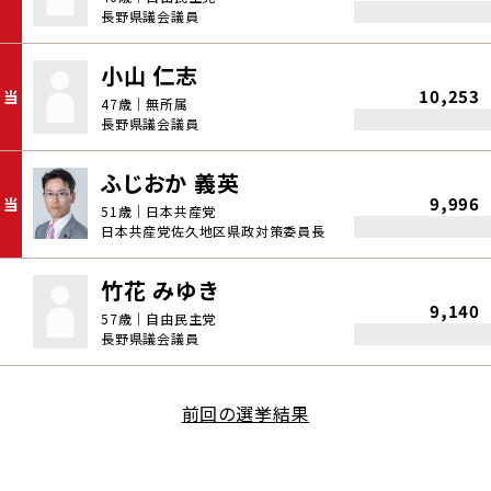
長野県議会議員
小山 仁志
10,253
当
47歳｜無所属
長野県議会議員
ふじおか 義英
9,996
当
51歳｜日本共産党
日本共産党佐久地区県政対策委員長
竹花 みゆき
9,140
57歳｜自由民主党
長野県議会議員
前回の選挙結果