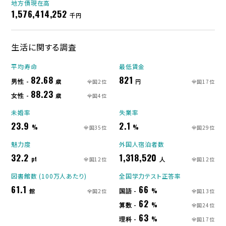
地方債現在高
1,576,414,252
千円
生活に関する調査
平均寿命
最低賃金
82.68
821
男性 -
歳
円
全国2位
全国17位
88.23
女性 -
歳
全国4位
未婚率
失業率
23.9
2.1
%
%
全国35位
全国29位
魅力度
外国人宿泊者数
32.2
1,318,520
pt
人
全国12位
全国12位
図書館数 (100万人あたり)
全国学力テスト正答率
61.1
66
国語 -
館
%
全国2位
全国13位
62
算数 -
%
全国24位
63
理科 -
%
全国17位