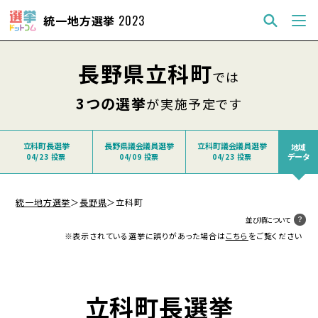
統一地方選挙
2023
長野県立科町
では
3つの選挙
が実施予定です
立科町長選挙
長野県議会議員選挙
立科町議会議員選挙
地域
データ
04/23 投票
04/09 投票
04/23 投票
統一地方選挙
＞
長野県
＞
立科町
並び順について
※表示されている選挙に誤りがあった場合は
こちら
をご覧ください
立科町長選挙