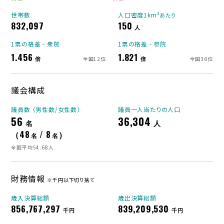
世帯数
人口密度1km²
あたり
832,097
150
人
1票の格差 - 衆院
1票の格差 - 参院
1.456
1.821
倍
倍
全国12位
全国36位
議会構成
議員数 （男性数/女性数）
議員一人当たりの人口
56
36,304
名
人
（48
/ 8
）
名
名
全国平均54.68人
財務情報
※千円以下切り捨て
歳入決算総額
歳出決算総額
856,767,297
839,209,530
千円
千円