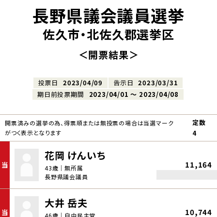
長野県議会議員選挙
佐久市・北佐久郡選挙区
＜開票結果＞
投票日
2023/04/09
告示日
2023/03/31
期日前投票期間
2023/04/01 〜 2023/04/08
定数
開票済みの選挙の為、得票順または無投票の場合は当選マーク
がつく表示となります
4
花岡 けんいち
11,164
当
43歳｜無所属
長野県議会議員
大井 岳夫
10,744
当
46歳｜自由民主党