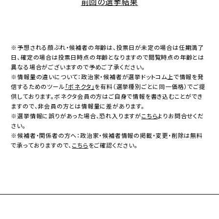
前回の選挙結果
※予想される顔ぶれ・候補者の年齢は、投票日が未定の場合は任期満了
日、確定の場合は投票日時点の年齢となりますので閲覧時点の年齢とは
異なる場合がございますので予めご了承ください。
※情報量の違いについて：政治家・候補者が選挙ドットコム上で情報を発
信するためのツール
「ボネクタ」
を有料（選挙種別ごとに同一価格）でご提
供しております。ボネクタ会員の方はご自身で情報を書き込むことができ
ますので、非会員の方とは情報量に差があります。
※選挙情報に誤りがあった場合、恐れ入りますが
こちら
よりお問合せくだ
さい。
※候補者・関係者の方へ：政治家・候補者情報の掲載・変更・削除は無料
で承っておりますので、
こちら
をご確認ください。