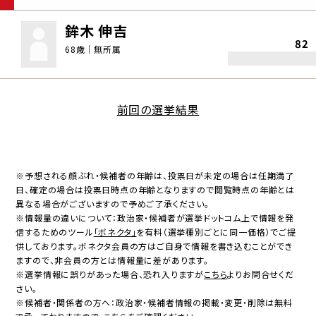
鉾木 伸吉
82
68歳｜無所属
前回の選挙結果
※予想される顔ぶれ・候補者の年齢は、投票日が未定の場合は任期満了
日、確定の場合は投票日時点の年齢となりますので閲覧時点の年齢とは
異なる場合がございますので予めご了承ください。
※情報量の違いについて：政治家・候補者が選挙ドットコム上で情報を発
信するためのツール
「ボネクタ」
を有料（選挙種別ごとに同一価格）でご提
供しております。ボネクタ会員の方はご自身で情報を書き込むことができ
ますので、非会員の方とは情報量に差があります。
※選挙情報に誤りがあった場合、恐れ入りますが
こちら
よりお問合せくだ
さい。
※候補者・関係者の方へ：政治家・候補者情報の掲載・変更・削除は無料