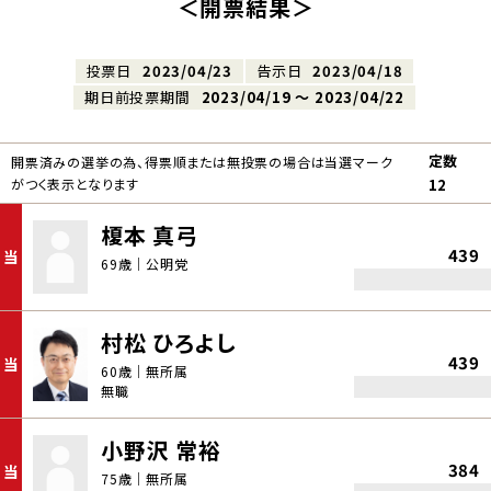
＜開票結果＞
投票日
2023/04/23
告示日
2023/04/18
期日前投票期間
2023/04/19 〜 2023/04/22
定数
開票済みの選挙の為、得票順または無投票の場合は当選マーク
がつく表示となります
12
榎本 真弓
439
当
69歳｜公明党
村松 ひろよし
439
当
60歳｜無所属
無職
小野沢 常裕
384
当
75歳｜無所属