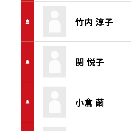
竹内 淳子
当
関 悦子
当
小倉 繭
当