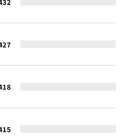
432
427
418
415