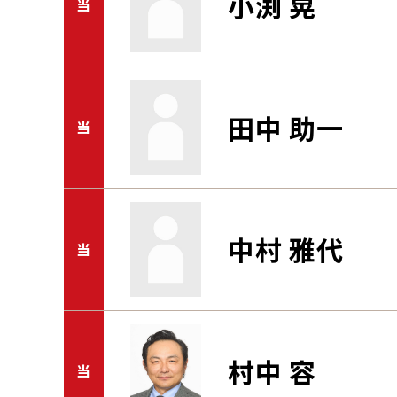
小渕 晃
当
田中 助一
当
中村 雅代
当
村中 容
当