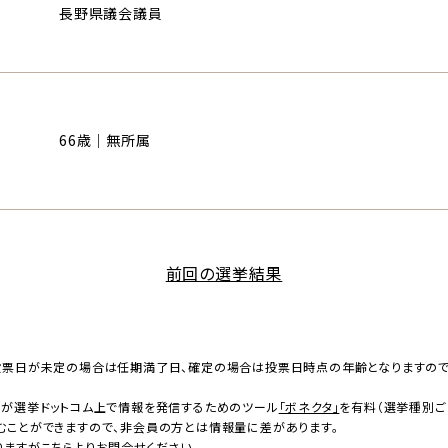
長野県議会議員
66歳｜無所属
前回の選挙結果
投票日が未定の場合は任期満了日、確定の場合は投票日時点の年齢となりますの
者が選挙ドットコム上で情報を発信するためのツール
「ボネクタ」
を有料（選挙種別ご
むことができますので、非会員の方とは情報量に差があります。
りますが
こちら
よりお問合せください。