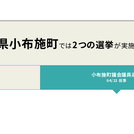
県小布施町
2つの選挙
では
が実
小布施町議会議員
04/23 投票