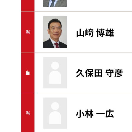
山﨑 博雄
当
久保田 守彦
当
小林 一広
当