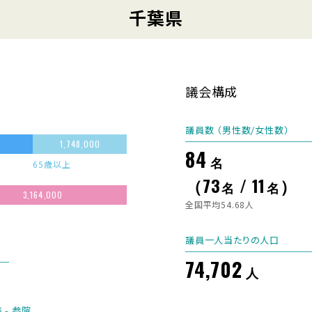
千葉県
議会構成
議員数 （男性数/女性数）
1,748,000
84
名
65歳以上
（73
/ 11
）
名
名
3,164,000
全国平均54.68人
議員一人当たりの人口
74,702
人
 - 参院