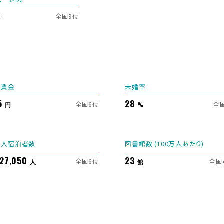
全国9位
倍
低賃金
未婚率
5
28
全国6位
全
円
%
国人宿泊者数
図書館数 (100万人あたり)
527,050
23
全国6位
全国
人
館