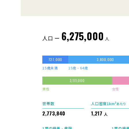
6,275,000
人口 ー
人
727,000
3,800,000
15歳未満
15歳 - 64歳
3,111,000
男性
女性
世帯数
人口密度1km²
あたり
2,773,840
1,217
人
1票の格差 - 衆院
1票の格差