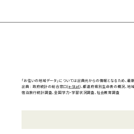
「お住いの地域データ」については出典元からの情報となるため、最
出典 : 政府統計の総合窓口(
e-Stat
)、都道府県別生命表の概況、地
宿泊旅行統計調査、全国学力・学習状況調査、社会教育調査