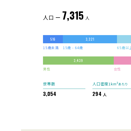
7,315
人口 ー
人
516
3,321
15歳未満
15歳 - 64歳
65歳以
3,439
男性
女性
世帯数
人口密度1km²
あたり
3,054
294
人