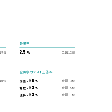
失業率
2.5
国8位
全国12位
%
全国学力テスト正答率
66
40位
全国13位
国語 -
%
63
全国15位
算数 -
%
63
全国17位
理科 -
%