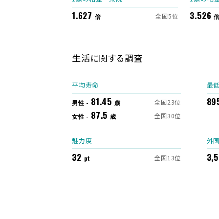
1.627
3.526
全国5位
倍
生活に関する調査
平均寿命
最
81.45
89
全国23位
男性 -
歳
87.5
全国30位
女性 -
歳
魅力度
外
32
3,
全国13位
pt