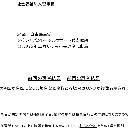
社会福祉法人理事長
54歳｜自由民主党
（株）ジャパントータルサポート代表取締
役、2025年11月いすみ市長選挙に出馬
前回の選挙結果
前回の選挙結果
選挙区が合区になった場合など複数ある場合は
リンクが複数表示され
投票日が未定の場合は任期満了日、確定の場合は投票日時点の年齢となりますの
者が選挙ドットコム上で情報を発信するためのツール
「ボネクタ」
を有料（選挙種別ご