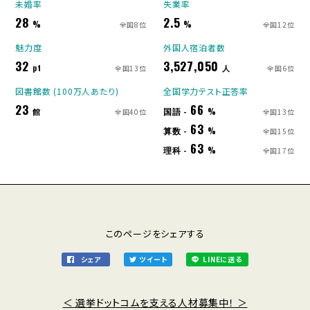
未婚率
失業率
28
2.5
%
%
全国8位
全国12位
魅力度
外国人宿泊者数
32
3,527,050
pt
人
全国13位
全国6位
図書館数 (100万人あたり)
全国学力テスト正答率
23
66
国語 -
館
%
全国40位
全国13位
63
算数 -
%
全国15位
63
理科 -
%
全国17位
このページをシェアする
シェア
ツイート
LINEに送る
＜ 選挙ドットコムを支える人材募集中！ ＞