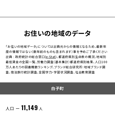
お住いの地域のデータ
「お住いの地域データ」については出典元からの情報となるため、最新年
度の情報ではない（数年前のものも含まれます）事を予めご了承ください
出典 : 政府統計の総合窓口(
e-Stat
)、都道府県別生命表の概況、地域別
最低賃金の全国一覧、労働力調査（基本集計）都道府県別結果、人口100
万人あたりの図書館数ランキング、ブランド総合研究所：地域ブランド調
査、宿泊旅行統計調査、全国学力・学習状況調査、社会教育調査
白子町
11,149
人口 ー
人