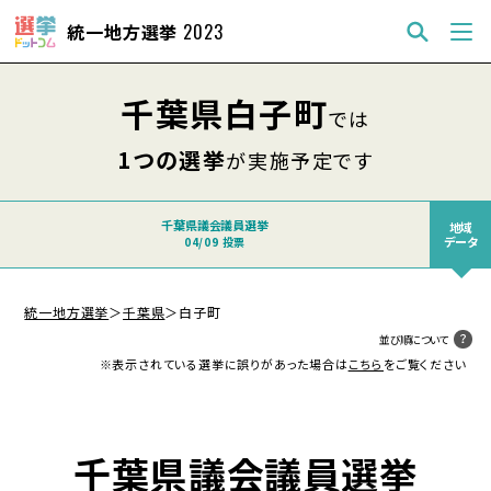
統一地方選挙
2023
千葉県白子町
では
1つの選挙
が実施予定です
千葉県議会議員選挙
地域
データ
04/09 投票
統一地方選挙
＞
千葉県
＞
白子町
並び順について
※表示されている選挙に誤りがあった場合は
こちら
をご覧ください
千葉県議会議員選挙