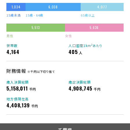
1,034
6,038
4,077
15歳未満
15歳 - 64歳
65歳以上
5,513
5,636
男性
女性
世帯数
人口密度1km²
あたり
4,164
405
人
財務情報
※千円以下切り捨て
歳入決算総額
歳出決算総額
5,158,011
4,908,745
千円
千円
地方債現在高
4,408,139
千円