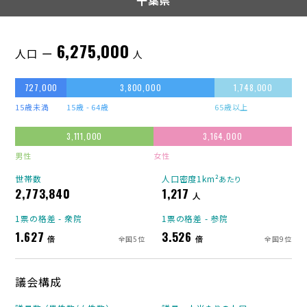
千葉県
6,275,000
人口 ー
人
727,000
3,800,000
1,748,000
15歳未満
15歳 - 64歳
65歳以上
3,111,000
3,164,000
男性
女性
世帯数
人口密度1km²
あたり
2,773,840
1,217
人
1票の格差 - 衆院
1票の格差 - 参院
1.627
3.526
倍
倍
全国5位
全国9位
議会構成