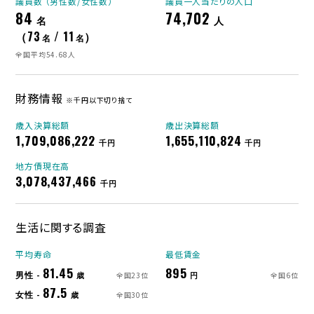
議員数 （男性数/女性数）
議員一人当たりの人口
84
74,702
名
人
（73
/ 11
）
名
名
全国平均54.68人
財務情報
※千円以下切り捨て
歳入決算総額
歳出決算総額
1,709,086,222
1,655,110,824
千円
千円
地方債現在高
3,078,437,466
千円
生活に関する調査
平均寿命
最低賃金
81.45
895
男性 -
歳
円
全国23位
全国6位
87.5
女性 -
歳
全国30位