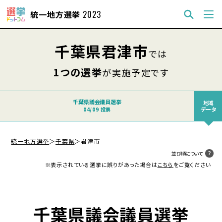
統一地方選挙
2023
千葉県君津市
では
1つの選挙
が実施予定です
千葉県議会議員選挙
地域
データ
04/09 投票
統一地方選挙
＞
千葉県
＞
君津市
並び順について
※表示されている選挙に誤りがあった場合は
こちら
をご覧ください
千葉県議会議員選挙