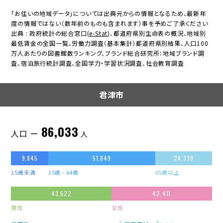
「お住いの地域データ」については出典元からの情報となるため、最新年
度の情報ではない（数年前のものも含まれます）事を予めご了承ください
出典 : 政府統計の総合窓口(
e-Stat
)、都道府県別生命表の概況、地域別
最低賃金の全国一覧、労働力調査（基本集計）都道府県別結果、人口100
万人あたりの図書館数ランキング、ブランド総合研究所：地域ブランド調
査、宿泊旅行統計調査、全国学力・学習状況調査、社会教育調査
君津市
86,033
人口 ー
人
9,845
51,849
24,339
15歳未満
15歳 - 64歳
65歳以上
43,622
42,411
男性
女性