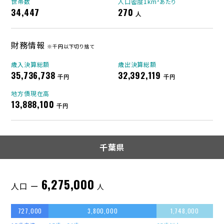
世帯数
人口密度1km²
あたり
34,447
270
人
財務情報
※千円以下切り捨て
歳入決算総額
歳出決算総額
35,736,738
32,392,119
千円
千円
地方債現在高
13,888,100
千円
千葉県
6,275,000
人口 ー
人
727,000
3,800,000
1,748,000