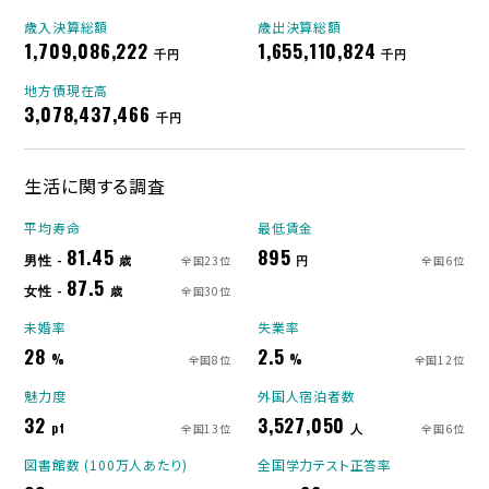
歳入決算総額
歳出決算総額
1,709,086,222
1,655,110,824
千円
千円
地方債現在高
3,078,437,466
千円
生活に関する調査
平均寿命
最低賃金
81.45
895
男性 -
歳
円
全国23位
全国6位
87.5
女性 -
歳
全国30位
未婚率
失業率
28
2.5
%
%
全国8位
全国12位
魅力度
外国人宿泊者数
32
3,527,050
pt
人
全国13位
全国6位
図書館数 (100万人あたり)
全国学力テスト正答率