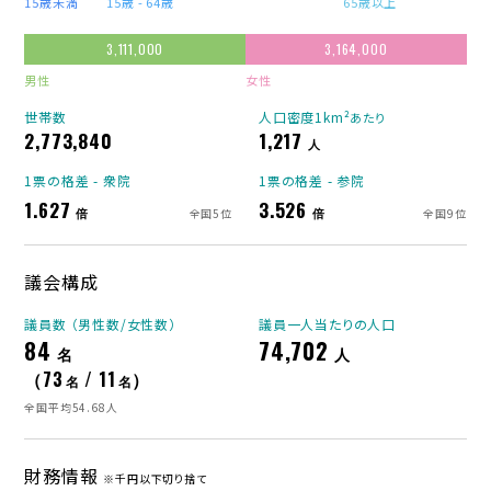
15歳未満
15歳 - 64歳
65歳以上
3,111,000
3,164,000
男性
女性
世帯数
人口密度1km²
あたり
2,773,840
1,217
人
1票の格差 - 衆院
1票の格差 - 参院
1.627
3.526
倍
倍
全国5位
全国9位
議会構成
議員数 （男性数/女性数）
議員一人当たりの人口
84
74,702
名
人
（73
/ 11
）
名
名
全国平均54.68人
財務情報
※千円以下切り捨て