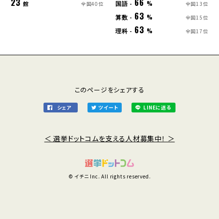
23
66
国語 -
館
%
全国40位
全国13位
63
算数 -
%
全国15位
63
理科 -
%
全国17位
このページをシェアする
シェア
ツイート
LINEに送る
＜ 選挙ドットコムを支える人材募集中！ ＞
© イチニ Inc. All rights reserved.