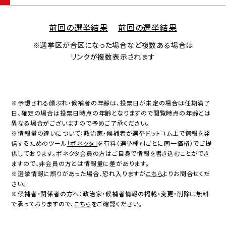
前回の選挙結果
前回の選挙結果
※選挙区が合区になった場合など複数ある場合は
リンクが複数表示されます
※予想される顔ぶれ・候補者の年齢は、投票日が未定の場合は任期満了
日、確定の場合は投票日時点の年齢となりますので閲覧時点の年齢とは
異なる場合がございますので予めご了承ください。
※情報量の違いについて：政治家・候補者が選挙ドットコム上で情報を発
信するためのツール
「ボネクタ」
を有料（選挙種別ごとに同一価格）でご提
供しております。ボネクタ会員の方はご自身で情報を書き込むことができ
ますので、非会員の方とは情報量に差があります。
※選挙情報に誤りがあった場合、恐れ入りますが
こちら
よりお問合せくだ
さい。
※候補者・関係者の方へ：政治家・候補者情報の掲載・変更・削除は無料
で承っておりますので、
こちら
をご確認ください。