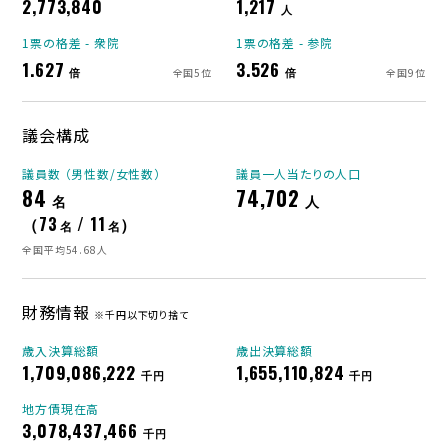
2,773,840
1,217
人
1票の格差 - 衆院
1票の格差 - 参院
1.627
3.526
倍
倍
全国5位
全国9位
議会構成
議員数 （男性数/女性数）
議員一人当たりの人口
84
74,702
名
人
（73
/ 11
）
名
名
全国平均54.68人
財務情報
※千円以下切り捨て
歳入決算総額
歳出決算総額
1,709,086,222
1,655,110,824
千円
千円
地方債現在高
3,078,437,466
千円