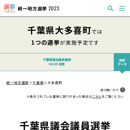
統一地方選挙
2023
千葉県大多喜町
では
1つの選挙
が実施予定です
千葉県議会議員選挙
地域
データ
04/09 投票
統一地方選挙
＞
千葉県
＞
大多喜町
並び順について
※表示されている選挙に誤りがあった場合は
こちら
をご覧ください
千葉県議会議員選挙