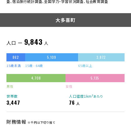
査、宿泊旅行統計調査、全国学力・学習状況調査、社会教育調査
大多喜町
9,843
人口 ー
人
862
5,109
3,872
15歳未満
15歳 - 64歳
65歳以上
4,708
5,135
男性
女性
世帯数
人口密度1km²
あたり
3,447
76
人
財務情報
※千円以下切り捨て