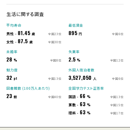
生活に関する調査
平均寿命
最低賃金
81.45
895
男性 -
歳
円
全国23位
全国6位
87.5
女性 -
歳
全国30位
未婚率
失業率
28
2.5
%
%
全国8位
全国12位
魅力度
外国人宿泊者数
32
3,527,050
pt
人
全国13位
全国6位
図書館数 (100万人あたり)
全国学力テスト正答率
23
66
国語 -
館
%
全国40位
全国13位
63
算数 -
%
全国15位
63
理科 -
%
全国17位