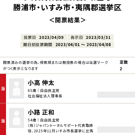
勝浦市・いすみ市・夷隅郡選挙区
＜開票結果＞
投票日
2023/04/09
告示日
2023/03/31
期日前投票期間
2023/04/01 〜 2023/04/08
定数
開票済みの選挙の為、得票順または無投票の場合は当選マーク
がつく表示となります
2
小高 伸太
当
65歳｜自由民主党
社会福祉法人理事長
小路 正和
54歳｜自由民主党
当
（株）ジャパントータルサポート代表取締
役、2025年11月いすみ市長選挙に出馬