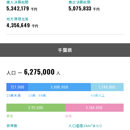
歳入決算総額
歳出決算総額
5,342,179
5,075,833
千円
千円
地方債現在高
4,356,649
千円
千葉県
6,275,000
人口 ー
人
727,000
3,800,000
1,748,000
15歳未満
15歳 - 64歳
65歳以上
3,111,000
3,164,000
男性
女性
世帯数
人口密度1km²
あたり