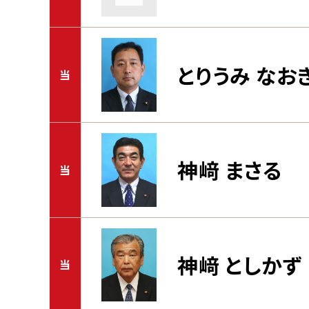
とりうみ なお
当
神﨑 まさる
当
神﨑 としかず
当