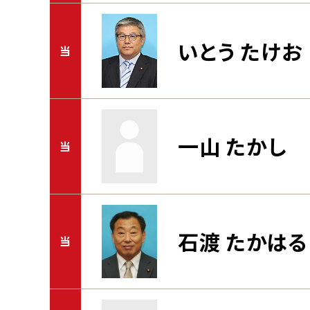
いとう たけお
当
一山 たかし
当
石渡 たかはる
当