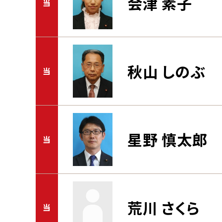
会津 素子
当
秋山 しのぶ
当
星野 慎太郎
当
荒川 さくら
当