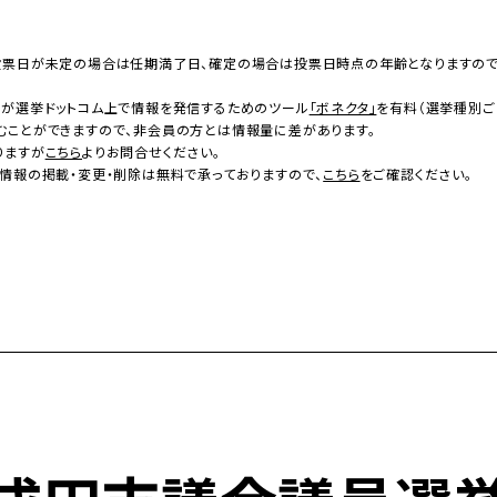
投票日が未定の場合は任期満了日、確定の場合は投票日時点の年齢となりますの
者が選挙ドットコム上で情報を発信するためのツール
「ボネクタ」
を有料（選挙種別ご
むことができますので、非会員の方とは情報量に差があります。
りますが
こちら
よりお問合せください。
情報の掲載・変更・削除は無料で承っておりますので、
こちら
をご確認ください。