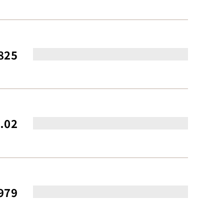
825
.02
979