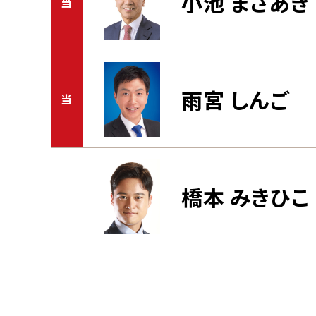
小池 まさあき
当
雨宮 しんご
当
橋本 みきひこ