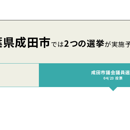
葉県成田市
2つの選挙
では
が実施
成田市議会議員
04/23 投票