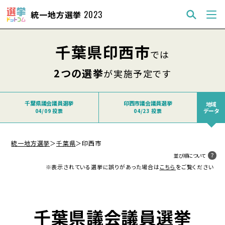
統一地方選挙
2023
千葉県印西市
では
2つの選挙
が実施予定です
千葉県議会議員選挙
印西市議会議員選挙
地域
データ
04/09 投票
04/23 投票
統一地方選挙
＞
千葉県
＞
印西市
並び順について
※表示されている選挙に誤りがあった場合は
こちら
をご覧ください
千葉県議会議員選挙