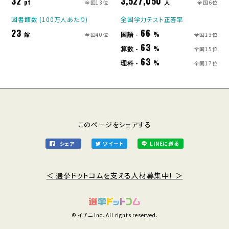
32
3,527,050
pt
人
全国13位
全国6位
図書館数 (100万人あたり)
全国学力テスト正答率
23
66
国語 -
館
%
全国40位
全国13位
63
算数 -
%
全国15位
63
理科 -
%
全国17位
このページをシェアする
シェア
ツイート
LINEに送る
＜ 選挙ドットコムを支える人材募集中！ ＞
© イチニ Inc. All rights reserved.