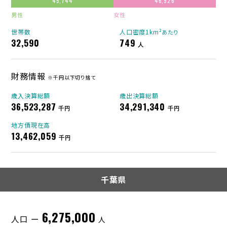
45,744
46,926
男性
女性
世帯数
人口密度1km²
あたり
32,590
749
人
財務情報
※千円以下切り捨て
歳入決算総額
歳出決算総額
36,523,287
34,291,340
千円
千円
地方債現在高
13,462,059
千円
千葉県
6,275,000
人口 ー
人