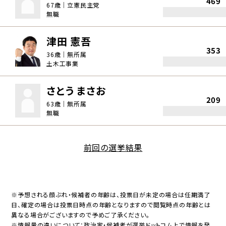
469
67歳｜立憲民主党
無職
津田 憲吾
353
36歳｜無所属
土木工事業
さとう まさお
209
63歳｜無所属
無職
前回の選挙結果
※予想される顔ぶれ・候補者の年齢は、投票日が未定の場合は任期満了
日、確定の場合は投票日時点の年齢となりますので閲覧時点の年齢とは
異なる場合がございますので予めご了承ください。
※情報量の違いについて：政治家・候補者が選挙ドットコム上で情報を発