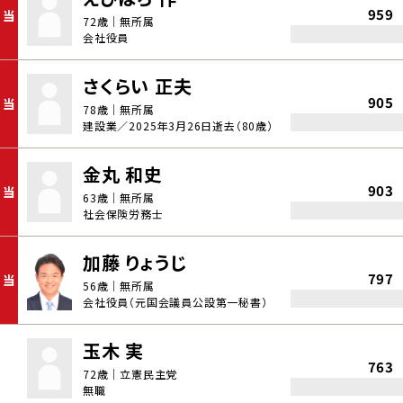
959
当
72歳｜無所属
会社役員
さくらい 正夫
905
当
78歳｜無所属
建設業／2025年3月26日逝去（80歳）
金丸 和史
903
当
63歳｜無所属
社会保険労務士
加藤 りょうじ
797
当
56歳｜無所属
会社役員（元国会議員公設第一秘書）
玉木 実
763
72歳｜立憲民主党
無職