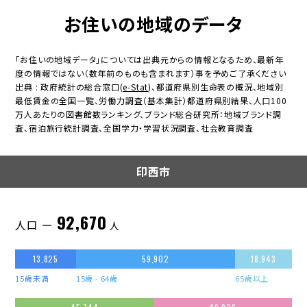
お住いの地域のデータ
「お住いの地域データ」については出典元からの情報となるため、最新年
度の情報ではない（数年前のものも含まれます）事を予めご了承ください
出典 : 政府統計の総合窓口(
e-Stat
)、都道府県別生命表の概況、地域別
最低賃金の全国一覧、労働力調査（基本集計）都道府県別結果、人口100
万人あたりの図書館数ランキング、ブランド総合研究所：地域ブランド調
査、宿泊旅行統計調査、全国学力・学習状況調査、社会教育調査
印西市
92,670
人口 ー
人
13,825
59,902
18,943
15歳未満
15歳 - 64歳
65歳以上