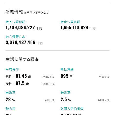
財務情報
※千円以下切り捨て
歳入決算総額
歳出決算総額
1,709,086,222
1,655,110,824
千円
千円
地方債現在高
3,078,437,466
千円
生活に関する調査
平均寿命
最低賃金
81.45
895
男性 -
歳
円
全国23位
全国6位
87.5
女性 -
歳
全国30位
未婚率
失業率
28
2.5
%
%
全国8位
全国12位
魅力度
外国人宿泊者数