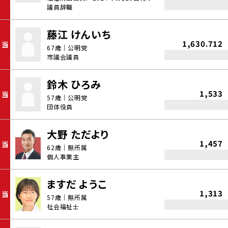
議員辞職
藤江 けんいち
1,630.712
当
67歳｜公明党
市議会議員
鈴木 ひろみ
1,533
当
57歳｜公明党
団体役員
大野 ただより
1,457
当
62歳｜無所属
個人事業主
ますだ ようこ
1,313
当
57歳｜無所属
社会福祉士