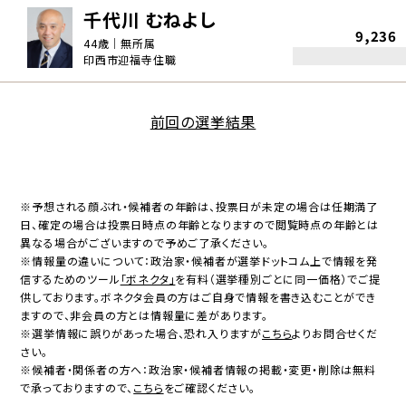
千代川 むねよし
9,236
44歳｜無所属
印西市迎福寺住職
前回の選挙結果
※予想される顔ぶれ・候補者の年齢は、投票日が未定の場合は任期満了
日、確定の場合は投票日時点の年齢となりますので閲覧時点の年齢とは
異なる場合がございますので予めご了承ください。
※情報量の違いについて：政治家・候補者が選挙ドットコム上で情報を発
信するためのツール
「ボネクタ」
を有料（選挙種別ごとに同一価格）でご提
供しております。ボネクタ会員の方はご自身で情報を書き込むことができ
ますので、非会員の方とは情報量に差があります。
※選挙情報に誤りがあった場合、恐れ入りますが
こちら
よりお問合せくだ
さい。
※候補者・関係者の方へ：政治家・候補者情報の掲載・変更・削除は無料
で承っておりますので、
こちら
をご確認ください。