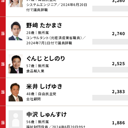
当
3,260
システムエンジニア／2024年6月20日
付で議員辞職
野﨑 たかまさ
28歳｜無所属
当
2,740
コンサルタント（元経済産業省職員）／
2024年7月1日付で議員辞職
ぐんじ としのり
2,525
当
57歳｜無所属
食品輸入業
米井 しげゆき
2,383
当
48歳｜自由民主党
会社顧問
中沢 しゅんすけ
56歳｜無所属
当
1,886
福祉財団役員／2024年6月20日付け