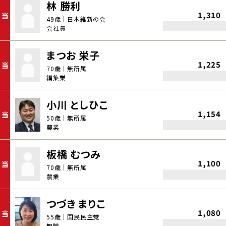
林 勝利
1,310
当
49歳｜日本維新の会
会社員
まつお 栄子
1,225
当
70歳｜無所属
編集業
小川 としひこ
1,154
当
50歳｜無所属
農業
板橋 むつみ
1,100
当
70歳｜無所属
農業
つづき まりこ
1,080
当
55歳｜国民民主党
無職