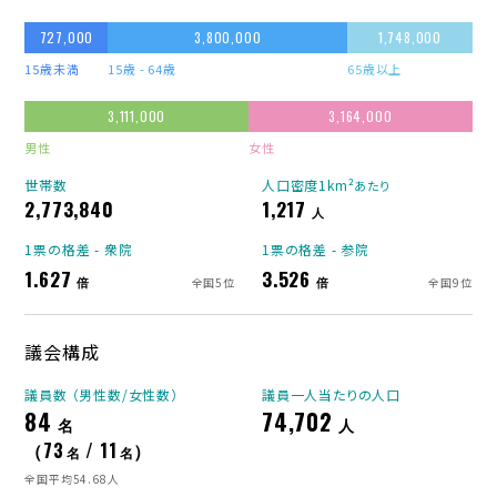
727,000
3,800,000
1,748,000
15歳未満
15歳 - 64歳
65歳以上
3,111,000
3,164,000
男性
女性
世帯数
人口密度1km²
あたり
2,773,840
1,217
人
1票の格差 - 衆院
1票の格差 - 参院
1.627
3.526
倍
倍
全国5位
全国9位
議会構成
議員数 （男性数/女性数）
議員一人当たりの人口
84
74,702
名
人
（73
/ 11
）
名
名
全国平均54.68人