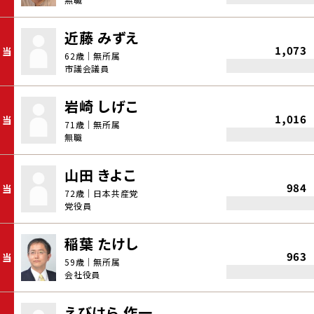
近藤 みずえ
1,073
当
62歳｜無所属
市議会議員
岩崎 しげこ
1,016
当
71歳｜無所属
無職
山田 きよこ
984
当
72歳｜日本共産党
党役員
稲葉 たけし
963
当
59歳｜無所属
会社役員
えびはら 作一