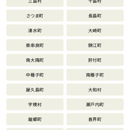
三島村
十島村
さつま町
長島町
湧水町
大崎町
東串良町
錦江町
南大隅町
肝付町
中種子町
南種子町
屋久島町
大和村
宇検村
瀬戸内町
龍郷町
喜界町