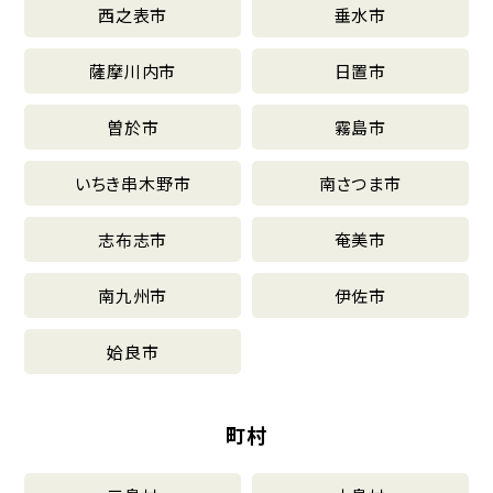
西之表市
垂水市
薩摩川内市
日置市
曽於市
霧島市
いちき串木野市
南さつま市
志布志市
奄美市
南九州市
伊佐市
姶良市
町村