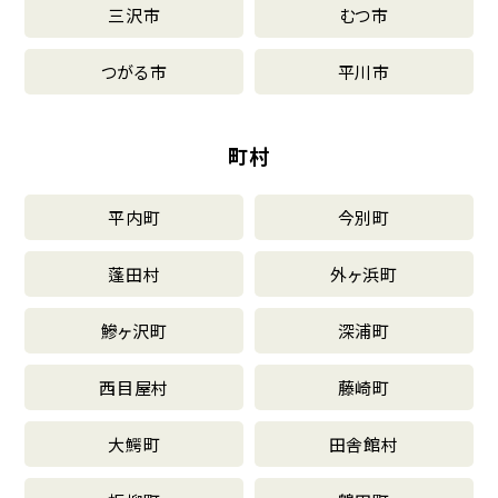
三沢市
むつ市
つがる市
平川市
町村
平内町
今別町
蓬田村
外ヶ浜町
鰺ヶ沢町
深浦町
西目屋村
藤崎町
大鰐町
田舎館村