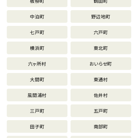
板柳町
鶴田町
中泊町
野辺地町
七戸町
六戸町
横浜町
東北町
六ヶ所村
おいらせ町
大間町
東通村
風間浦村
佐井村
三戸町
五戸町
田子町
南部町